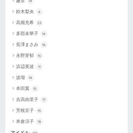
趣里
14
鈴木梨央
6
高畑充希
22
多部未華子
14
長澤まさみ
16
永野芽郁
15
浜辺美波
11
波瑠
14
本田翼
15
吉高由里子
17
芳根京子
15
米倉涼子
18
アイドル