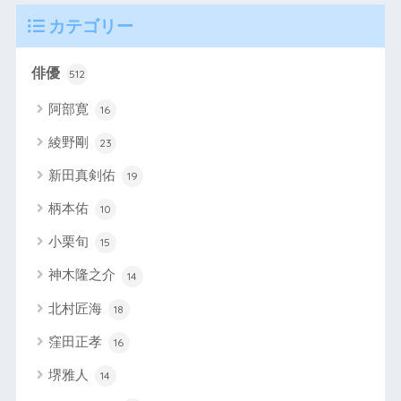
カテゴリー
俳優
512
阿部寛
16
綾野剛
23
新田真剣佑
19
柄本佑
10
小栗旬
15
神木隆之介
14
北村匠海
18
窪田正孝
16
堺雅人
14