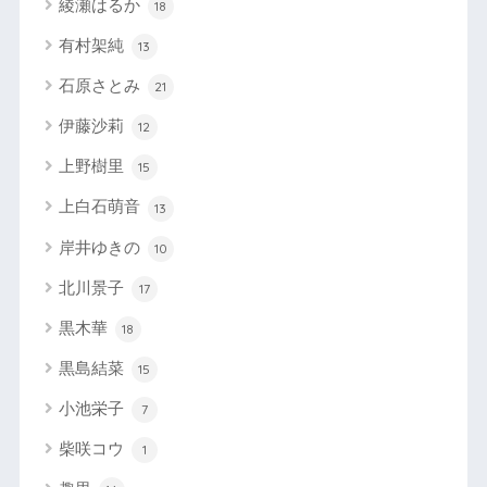
綾瀬はるか
18
有村架純
13
石原さとみ
21
伊藤沙莉
12
上野樹里
15
上白石萌音
13
岸井ゆきの
10
北川景子
17
黒木華
18
黒島結菜
15
小池栄子
7
柴咲コウ
1