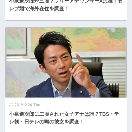
小泉進次郎が三股？フリーアナウンサーXは誰？セ
レブ婚で海外在住を調査！
2019.12.26 Thu
小泉進次郎に二股された女子アナは誰？TBS・テ
レ朝・日テレの噂の彼女を調査！