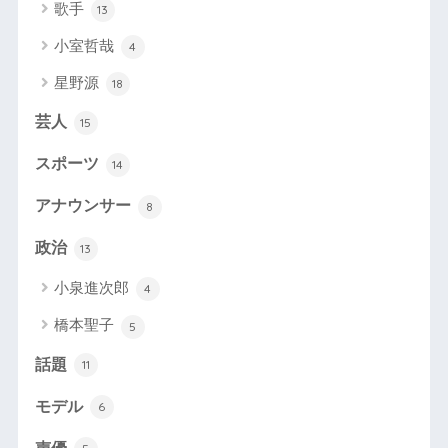
歌手
13
小室哲哉
4
星野源
18
芸人
15
スポーツ
14
アナウンサー
8
政治
13
小泉進次郎
4
橋本聖子
5
話題
11
モデル
6