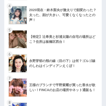
4
2020現在・鈴木梨央が激太りで顔変わった？
太った、顔が大きい、可愛くなくなったとの
声！
5
【特定】辻希美と杉浦太陽の自宅の場所はど
こ？住所は板橋区西台！
6
永野芽郁の頬の線（目の下）は何？ゴルゴ線
のしわはインディアンえくぼ！
7
王様のブランチで平野紫耀が買った香水が欲
しい！FINCAのお店の場所やネット通販も！
8