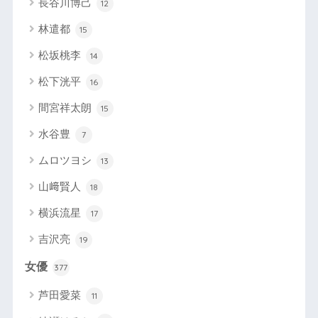
長谷川博己
12
林遣都
15
松坂桃李
14
松下洸平
16
間宮祥太朗
15
水谷豊
7
ムロツヨシ
13
山﨑賢人
18
横浜流星
17
吉沢亮
19
女優
377
芦田愛菜
11