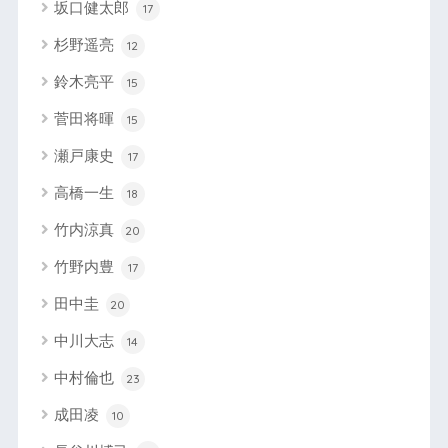
坂口健太郎
17
杉野遥亮
12
鈴木亮平
15
菅田将暉
15
瀬戸康史
17
高橋一生
18
竹内涼真
20
竹野内豊
17
田中圭
20
中川大志
14
中村倫也
23
成田凌
10