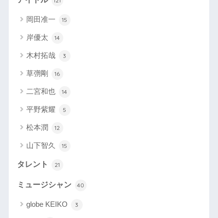
121
岡田准一
15
岸優太
14
木村拓哉
3
草彅剛
16
二宮和也
14
平野紫耀
5
松本潤
12
山下智久
15
タレント
21
ミュージシャン
40
globe KEIKO
3