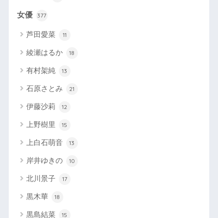
女優
377
芦田愛菜
11
綾瀬はるか
18
有村架純
13
石原さとみ
21
伊藤沙莉
12
上野樹里
15
上白石萌音
13
岸井ゆきの
10
北川景子
17
黒木華
18
黒島結菜
15