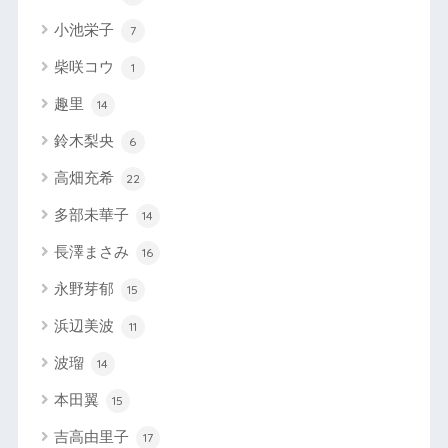
小池栄子
7
柴咲コウ
1
趣里
14
鈴木梨央
6
高畑充希
22
多部未華子
14
長澤まさみ
16
永野芽郁
15
浜辺美波
11
波瑠
14
本田翼
15
吉高由里子
17