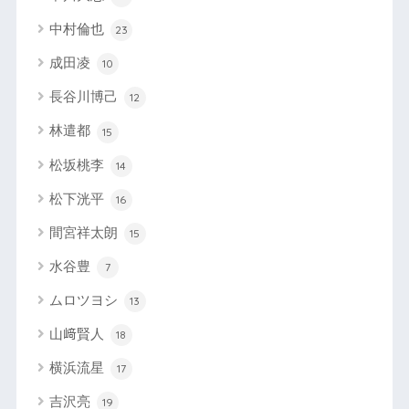
中村倫也
23
成田凌
10
長谷川博己
12
林遣都
15
松坂桃李
14
松下洸平
16
間宮祥太朗
15
水谷豊
7
ムロツヨシ
13
山﨑賢人
18
横浜流星
17
吉沢亮
19