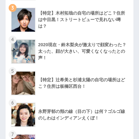
3
【特定】木村拓哉の自宅の場所はどこ？住所
は中目黒！ストリートビューで見れない噂
は？
4
2020現在・鈴木梨央が激太りで顔変わった？
太った、顔が大きい、可愛くなくなったとの
声！
5
【特定】辻希美と杉浦太陽の自宅の場所はど
こ？住所は板橋区西台！
6
永野芽郁の頬の線（目の下）は何？ゴルゴ線
のしわはインディアンえくぼ！
7