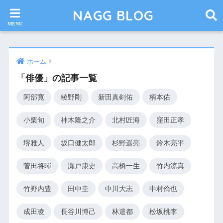
NAGG BLOG
ホーム
「俳優」の記事一覧
阿部寛
綾野剛
新田真剣佑
柄本佑
小栗旬
神木隆之介
北村匠海
窪田正孝
堺雅人
坂口健太郎
杉野遥亮
鈴木亮平
菅田将暉
瀬戸康史
高橋一生
竹内涼真
竹野内豊
田中圭
中川大志
中村倫也
成田凌
長谷川博己
林遣都
松坂桃李