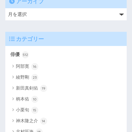
アーカイブ
カテゴリー
俳優
512
阿部寛
16
綾野剛
23
新田真剣佑
19
柄本佑
10
小栗旬
15
神木隆之介
14
北村匠海
18