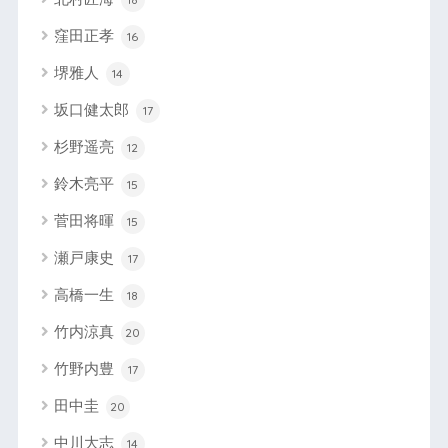
窪田正孝
16
堺雅人
14
坂口健太郎
17
杉野遥亮
12
鈴木亮平
15
菅田将暉
15
瀬戸康史
17
高橋一生
18
竹内涼真
20
竹野内豊
17
田中圭
20
中川大志
14