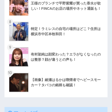
王様のブランチで平野紫耀が買った香水が欲
しい！FINCAのお店の場所やネット通販も！
8
特定！ラミレスの自宅の場所はどこ？住所は
横浜市中区本牧和田！
9
有村架純は顔変わった？エラがなくなったの
は整形？顔が違うとの声も！
10
【画像】綾瀬はるかは喫煙者でヘビースモー
カー？タバコの銘柄も確認！