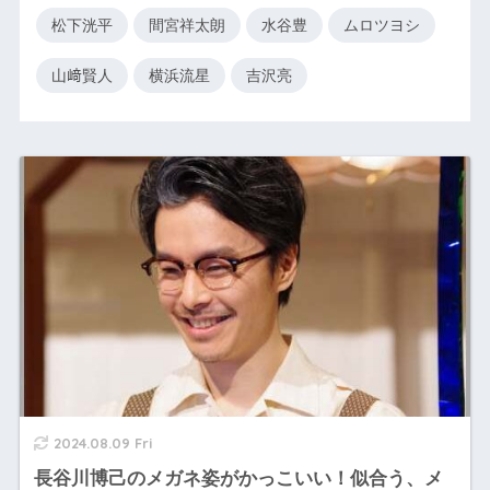
松下洸平
間宮祥太朗
水谷豊
ムロツヨシ
山﨑賢人
横浜流星
吉沢亮
2024.08.09 Fri
長谷川博己のメガネ姿がかっこいい！似合う、メ