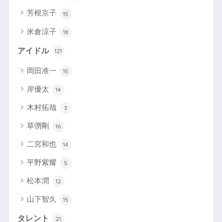
芳根京子
15
米倉涼子
18
アイドル
121
岡田准一
15
岸優太
14
木村拓哉
3
草彅剛
16
二宮和也
14
平野紫耀
5
松本潤
12
山下智久
15
タレント
21