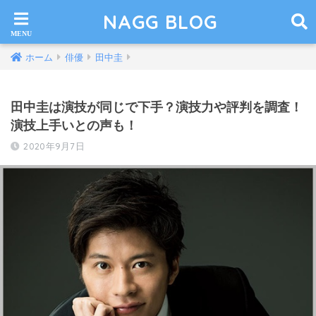
NAGG BLOG
ホーム
俳優
田中圭
田中圭は演技が同じで下手？演技力や評判を調査！
演技上手いとの声も！
2020年9月7日