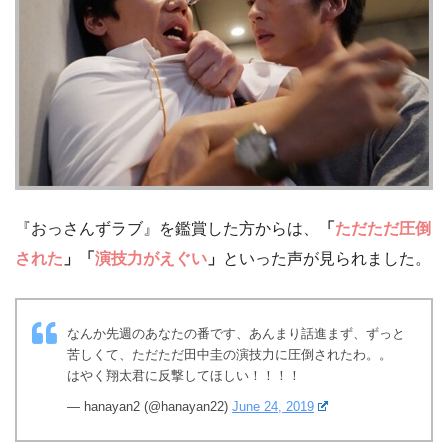
『おっさんずラブ』を鑑賞した方からは、
「
ただただ圧倒
された
」「
演技力がえぐい
」
といった声が見られました。
なんか先週のあなたの番です、あんまり話進まず、ずっと
苦しくて、ただただ田中圭の演技力に圧倒されたわ。。
はやく翔太君に反撃してほしい！！！！
— hanayan2 (@hanayan22)
June 24, 2019