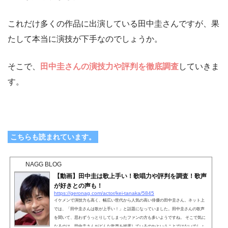
これだけ多くの作品に出演している田中圭さんですが、果
たして本当に演技が下手なのでしょうか。
そこで、
田中圭さんの演技力や評判を徹底調査
していきま
す。
こちらも読まれています。
NAGG BLOG
【動画】田中圭は歌上手い！歌唱力や評判を調査！歌声
が好きとの声も！
https://geronag.com/actor/kei-tanaka/5845
イケメンで演技力も高く、幅広い世代から人気の高い俳優の田中圭さん。ネット上
では、「田中圭さんは歌が上手い！」と話題になっていました。田中圭さんの歌声
を聞いて、思わずうっとりしてしまったファンの方も多いようですね。 そこで気に
なるのは、田中圭さんがどんな歌声を披露しているのかということではないでしょ