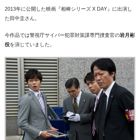
2013年に公開した映画『相棒シリーズ X DAY』に出演し
た田中圭さん。
今作品では警視庁サイバー犯罪対策課専門捜査官の
岩月彬
役
を演じていました。