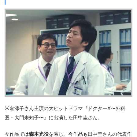
米倉涼子さん主演の大ヒットドラマ『ドクターX〜外科
医・大門未知子〜』に出演した田中圭さん。
今作品では
森本光役
を演じ、今作品も田中圭さんの代表作