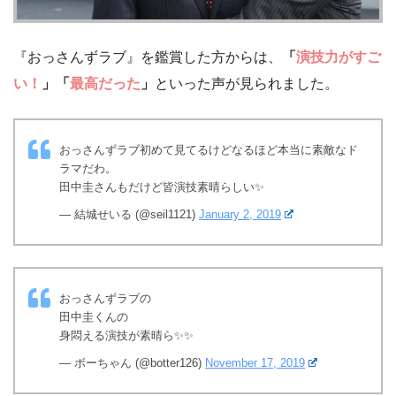
『おっさんずラブ』を鑑賞した方からは、
「
演技力がすご
い！
」「
最高だった
」
といった声が見られました。
おっさんずラブ初めて見てるけどなるほど本当に素敵なド
ラマだわ。
田中圭さんもだけど皆演技素晴らしい✨
— 結城せいる (@seil1121)
January 2, 2019
おっさんずラブの
田中圭くんの
身悶える演技が素晴ら✨✨
— ボーちゃん (@botter126)
November 17, 2019