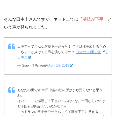
そんな田中圭さんですが、ネット上では
「
演技が下手
」
と
いう声が見られました。
田中圭ってこんな演技下手だった？ 年下旦那を演じるため
にちょっと抜けてる男を演じてるの？
#あなたの番です
#
田中圭
— Giaori (@Giaori9)
April 14, 2019
あなたの番です の田中圭の歌の所はまぢ要らないと思う
わ。
はい！ここで感動して下さい！みたいな。一回ならいいけ
ど今回もw歌売りたいのかな？w
このドラマの田中圭ワザとらしくて演技下手に見えるし。