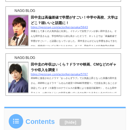
うか。そこで、田中圭さんの歌唱力や評判について徹底調査していきます。 こちら
も読まれています。【動画】田中圭は歌上手い！俳優として活躍している田中圭さ
NAGG BLOG
んですが、ネット上では「歌が上手い！」と...
田中圭は高偏差値で学歴がすごい！中学や高校、大学は
どこ？頭いいと話題に！
https://geronag.com/actor/kei-tanaka/5843
俳優として多くの人気作品に出演し、イケメンで女性ファンが多い田中圭さん。そ
んな田中圭さんは、学生時代から頭も良かったそうで、ネット上では「高偏差値で
学歴がすごい！」と話題になっていました。 田中圭さんがどんな学歴を歩んできた
のか、偏差値についても気になりますね。そこで、田中圭さんの出身中学や高校、
大学について詳しくご紹介していきます。 こちらも読まれています。田中圭は高偏
差値で学歴がすごい！イケメン俳優として女性ファンも多い田中圭さん。そんな田
NAGG BLOG
中圭さんは、ただイケメンというわけではな...
田中圭の年収はいくら？ドラマや映画、CMなどのギャ
ラや収入を調査！
https://geronag.com/actor/kei-tanaka/5767
2018年に放送されたドラマ『おっさんずラブ』で人気急上昇となった俳優の田中圭
さん。2020年にはドラマ「らせんの迷宮〜DNA科学捜査〜」で主役を演じることが
決定しています（※新型コロナウイルスの影響により放送日延期中）。そんな田中
圭さんは、一体どれくらいの年収を稼いでいるのか気になる方もいるのではないで
しょうか。 まだキャリアが浅くギャラが安いと言われている田中圭さん。それでも
ドラマ・映画・CMと、多くの作品に出演していますので、相当稼いでいるのではな
いかと予想されますね。そこで今回は、そんな田中圭...
Contents
[
hide
]