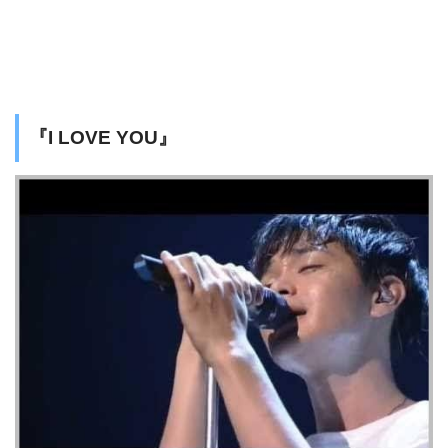
『I LOVE YOU』