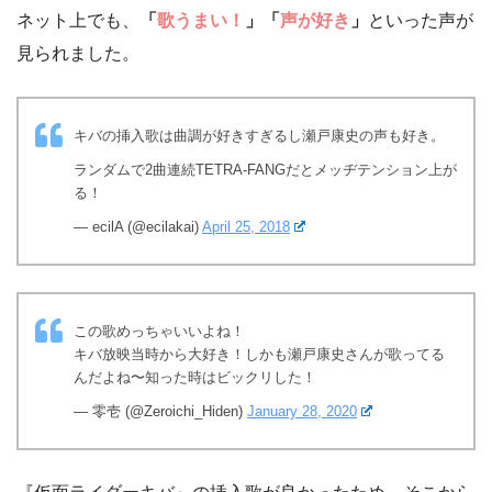
ネット上でも、
「
歌うまい！
」「
声が好き
」
といった声が
見られました。
キバの挿入歌は曲調が好きすぎるし瀬戸康史の声も好き。
ランダムで2曲連続TETRA-FANGだとメッヂテンション上が
る！
— ecilA (@ecilakai)
April 25, 2018
この歌めっちゃいいよね！
キバ放映当時から大好き！しかも瀬戸康史さんが歌ってる
んだよね〜知った時はビックリした！
— 零壱 (@Zeroichi_Hiden)
January 28, 2020