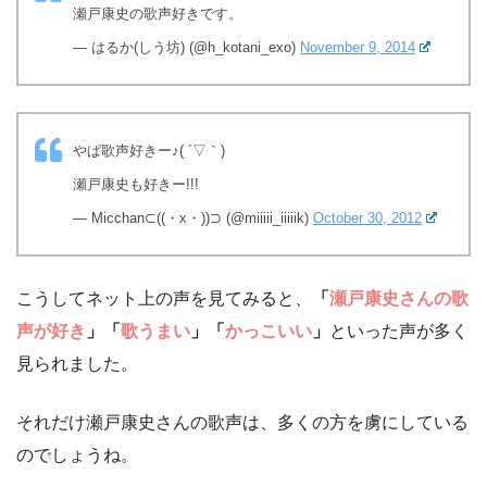
瀬戸康史の歌声好きです。
— はるか(しう坊) (@h_kotani_exo)
November 9, 2014
やぱ歌声好きー♪( ´▽｀)
瀬戸康史も好きー!!!
— Micchan⊂((・x・))⊃ (@miiiii_iiiiik)
October 30, 2012
こうしてネット上の声を見てみると、
「
瀬戸康史さんの歌
声が好き
」「
歌うまい
」「
かっこいい
」
といった声が多く
見られました。
それだけ瀬戸康史さんの歌声は、多くの方を虜にしている
のでしょうね。