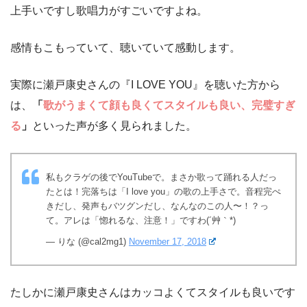
上手いですし歌唱力がすごいですよね。
感情もこもっていて、聴いていて感動します。
実際に瀬戸康史さんの『I LOVE YOU』を聴いた方から
は、
「
歌がうまくて顔も良くてスタイルも良い、完璧すぎ
る
」
といった声が多く見られました。
私もクラゲの後でYouTubeで。まさか歌って踊れる人だっ
たとは！完落ちは「I love you」の歌の上手さで。音程完ぺ
きだし、発声もバツグンだし、なんなのこの人〜！？っ
て。アレは「惚れるな、注意！」ですわ(´艸｀*)
— りな (@cal2mg1)
November 17, 2018
たしかに瀬戸康史さんはカッコよくてスタイルも良いです