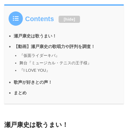
います。【歴代彼女まとめ】瀬戸康史と熱愛が噂されたのは合計7人！名前：瀬戸康
史（せとこうじ）生年月日：1988年5月18日...
Contents
[
hide
]
瀬戸康史は歌うまい！
【動画】瀬戸康史の歌唱力や評判を調査！
『仮面ライダーキバ』
舞台『ミュージカル・テニスの王子様』
『I LOVE YOU』
歌声が好きとの声！
まとめ
瀬戸康史は歌うまい！