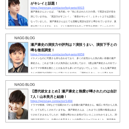
がキレイと話題！
https://geronag.com/actor/koji-seto/4915
瀬戸康史さんといえば、『海月姫』や『先に生まれただけの僕』で英語を話す役を
演じていますね。「英語力がすごい！」「発音がキレイ！」とネット上でも話題に
なっていました。 瀬戸康史さんはとても流暢な英語を話すと噂されていますが、真
相が気になりますね。また、どんな勉強方法を行って英語を習得していったのでし
ょうか。そこで、瀬戸康史さんの英語力についてや勉強方法について詳しく紹介し
ていきます。 こちらも読まれています。【動画】瀬戸康史の英語力がすごい！人気
NAGG BLOG
俳優として多くの作品に出演している瀬戸康...
瀬戸康史の演技力や評判は？演技うまい、演技下手との
噂を徹底調査！
https://geronag.com/actor/koji-seto/4859
イケメンなのに可愛さも持ち合わせており、多くの女性から人気の高い俳優の瀬戸
康史さん。これまで多くの人気作品にも出演しており、1度は瀬戸康史さんの出てい
るドラマや映画を観たことがある方も多いのではないでしょうか。 そんな瀬戸康史
さんの演技力や評判について気になりますね。「演技がうまい」という声もあれ
ば、「演技が下手」という噂もありました。果たして、瀬戸康史さんの演技はどう
評価されているのでしょうか。そこで、瀬戸康史さんの演技力や評判、演技がうま
NAGG BLOG
い・下手との声について徹底調査していきます。&nbs...
【歴代彼女まとめ】瀬戸康史と熱愛が噂されたのは合計
7人！山本美月と結婚！
https://geronag.com/actor/1484
ドラマや映画、CMなどで活躍されている俳優の瀬戸康史さん。幅広い年代から人気
で、とても忙しくされていますね。 瀬戸康史さんは、これまでに交際の報道はあま
りされてきませんでしたが、熱愛を噂された女性が7人いたことがわかりました。20
19年10月30日には、女優の山本美月さんとの熱愛がスクープされました。瀬戸康史
さんの歴代彼女について、気になる情報を探っていきましょう。 こちらも読まれて