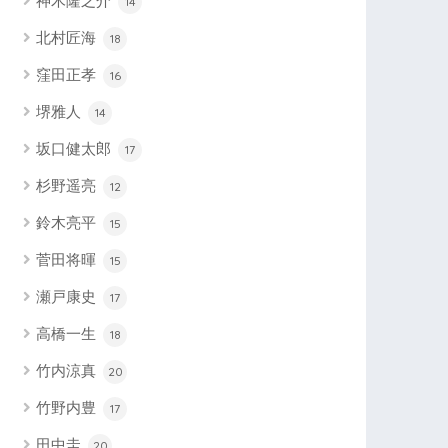
神木隆之介
14
北村匠海
18
窪田正孝
16
堺雅人
14
坂口健太郎
17
杉野遥亮
12
鈴木亮平
15
菅田将暉
15
瀬戸康史
17
高橋一生
18
竹内涼真
20
竹野内豊
17
田中圭
20