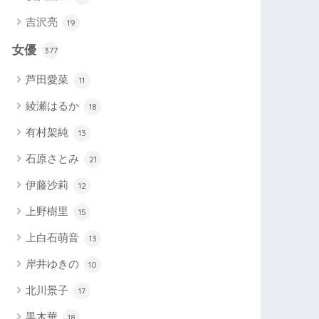
吉沢亮
19
女優
377
芦田愛菜
11
綾瀬はるか
18
有村架純
13
石原さとみ
21
伊藤沙莉
12
上野樹里
15
上白石萌音
13
岸井ゆきの
10
北川景子
17
黒木華
18