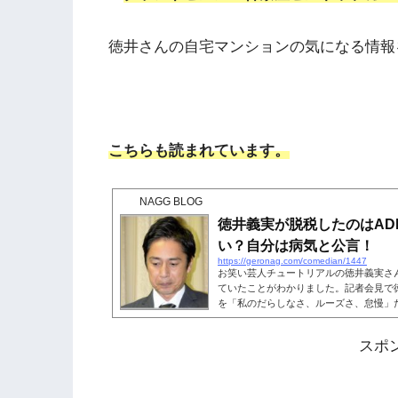
徳井さんの自宅マンションの気になる情報
こちらも読まれています。
NAGG BLOG
徳井義実が脱税したのはAD
い？自分は病気と公言！
https://geronag.com/comedian/1447
お笑い芸人チュートリアルの徳井義実さん
ていたことがわかりました。記者会見で
を「私のだらしなさ、ルーズさ、怠慢」
は、この発言などから徳井さんがADHD
ました。徳井さん自身も「自分は病気」
スポ
た。徳井さんの気になる情報を探ってい
ます。徳井義実が脱税したのはADHD（
は、自身の個人会社「株式会...