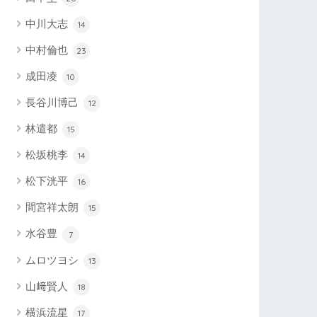
中川大志
14
中村倫也
23
成田凌
10
長谷川博己
12
林遣都
15
松坂桃李
14
松下洸平
16
間宮祥太朗
15
水谷豊
7
ムロツヨシ
13
山﨑賢人
18
横浜流星
17