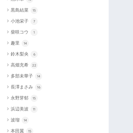
黒島結菜
15
小池栄子
7
柴咲コウ
1
趣里
14
鈴木梨央
6
高畑充希
22
多部未華子
14
長澤まさみ
16
永野芽郁
15
浜辺美波
11
波瑠
14
本田翼
15