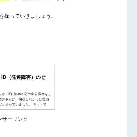
を探っていきましょう。
HD（発達障害）のせ
が、約1億3800万の申告漏れをし
徳井さんは、納税しなかった理由
だと言っていました。 ネットで
ではないかとの声が多くあがってい
だと話していることがわかりまし
ンサーリンク
きましょう。 こちらも読まれてい
発達障害）のせい？徳井義実さん