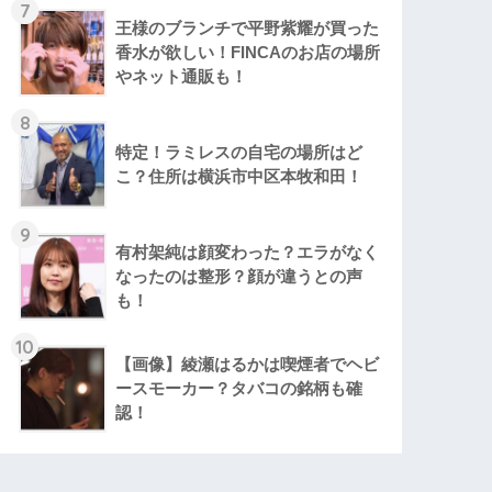
7
王様のブランチで平野紫耀が買った
香水が欲しい！FINCAのお店の場所
やネット通販も！
8
特定！ラミレスの自宅の場所はど
こ？住所は横浜市中区本牧和田！
9
有村架純は顔変わった？エラがなく
なったのは整形？顔が違うとの声
も！
10
【画像】綾瀬はるかは喫煙者でヘビ
ースモーカー？タバコの銘柄も確
認！