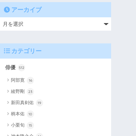
アーカイブ
カテゴリー
俳優
512
阿部寛
16
綾野剛
23
新田真剣佑
19
柄本佑
10
小栗旬
15