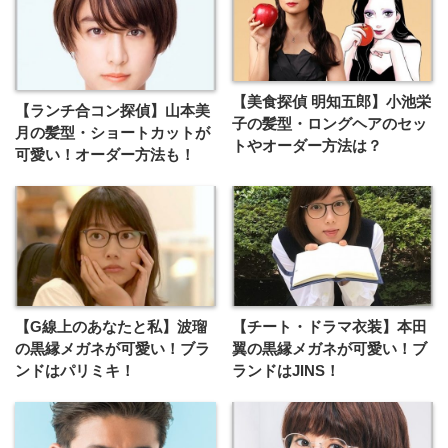
【美食探偵 明知五郎】小池栄
【ランチ合コン探偵】山本美
子の髪型・ロングヘアのセッ
月の髪型・ショートカットが
トやオーダー方法は？
可愛い！オーダー方法も！
【G線上のあなたと私】波瑠
【チート・ドラマ衣装】本田
の黒縁メガネが可愛い！ブラ
翼の黒縁メガネが可愛い！ブ
ンドはパリミキ！
ランドはJINS！