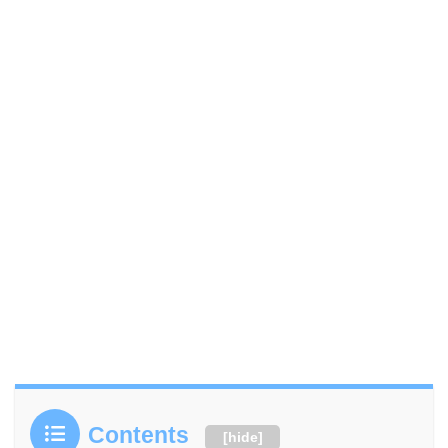
Contents
[
hide
]