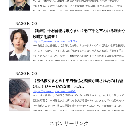
だこの中村倫也さん。2018年に放送されたNHK朝の連続テレビ小説「半分青い」で
注目を集め、その後「凪のお暇」や「美食探偵 明智五郎」などに出演し、「実写
版・アラジン」で主人公アラジンの声優を担うなど、次々と活動の幅を広げていま
す。 中村倫也さんが出演するドラマや映画は、恋愛模様を描いた作品が多いよう
で、中にはキスシーンがある作品もあったんだとか。そして中村倫也さんのキスシ
NAGG BLOG
ーンを見た女性から「キスがうまい」「キスされたい」...
【動画】中村倫也は歌うまい？歌下手と言われる理由や
歌唱力を調査！
https://geronag.com/actor/3709
中村倫也さんは俳優として活躍しながら、ミュージカルやCMで美しい歌声も披露し
ています。しかし、ネット上では「歌がうまい」という声もあれば、「歌が下手」
という声もありました。なぜ、中村倫也さんが歌が下手と言われるのか真相が気に
なります。 そこで、中村倫也さんの歌が下手と言われる真相や、中村倫也さんが実
際に歌っている動画で歌唱力を調査していきましょう。 こちらも読まれています。
中村倫也は歌うまい？中村倫也さんは本業が俳優であるものの、ディズニー映画
NAGG BLOG
『アラジン』の実写版吹き替えを担当するなど...
【歴代彼女まとめ】中村倫也と熱愛が噂されたのは合計
14人！ジャージの女優、元カ...
https://geronag.com/actor/459
カメレオン俳優として幅広く活躍されている中村倫也さん。おっとりした話し方で
笑顔も可愛く、中村倫也さんの虜になる人が急増中ですね。あまり浮いた話のない
中村倫也さんですが、過去に熱愛を噂された女性が14人いたことがわかりました。
謎に包まれているジャージの元カノの存在など、中村倫也さんの気になる情報を探
っていきましょう。こちらも読まれています。【歴代彼女まとめ】中村倫也と熱愛
が噂されたのは合計14人！名前：中村倫也（なかむらともや）本名：中村友也（な
スポンサーリンク
かむらともや）生年月日：1986年12月24日（33歳） （202...