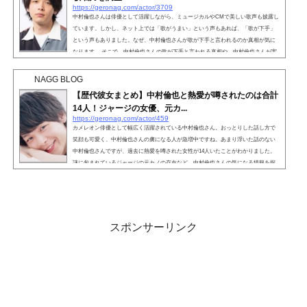
https://geronag.com/actor/3709
中村倫也さんは俳優として活躍しながら、ミュージカルやCMで美しい歌声も披露し
ています。しかし、ネット上では「歌がうまい」という声もあれば、「歌が下手」
という声もありました。なぜ、中村倫也さんが歌が下手と言われるのか真相が気に
なります。 そこで、中村倫也さんの歌が下手と言われる真相や、中村倫也さんが実
際に歌っている動画で歌唱力を調査していきましょう。 こちらも読まれています。
中村倫也は歌うまい？中村倫也さんは本業が俳優であるものの、ディズニー映画
NAGG BLOG
『アラジン』の実写版吹き替えを担当するなど...
【歴代彼女まとめ】中村倫也と熱愛が噂されたのは合計
14人！ジャージの女優、元カ...
https://geronag.com/actor/459
カメレオン俳優として幅広く活躍されている中村倫也さん。おっとりした話し方で
笑顔も可愛く、中村倫也さんの虜になる人が急増中ですね。あまり浮いた話のない
中村倫也さんですが、過去に熱愛を噂された女性が14人いたことがわかりました。
謎に包まれているジャージの元カノの存在など、中村倫也さんの気になる情報を探
っていきましょう。こちらも読まれています。【歴代彼女まとめ】中村倫也と熱愛
が噂されたのは合計14人！名前：中村倫也（なかむらともや）本名：中村友也（な
かむらともや）生年月日：1986年12月24日（33歳） （202...
スポンサーリンク