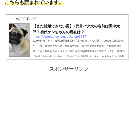
こちらも読まれています。
NAGG BLOG
【まだ結婚できない男】2代目パグ犬の名前は田中太
郎！初代ケンちゃんの現在は？
https://geronag.com/madaketsu/1287
2019年の秋ドラマ、毎週火曜日放送の「まだ結婚できない男」。2003年に放送され
たドラマ「結婚できない男」の続編ですね。偏屈で皮肉屋の変わった性格の建築
家、かなり癖のあるキャラクター桑野信介役を阿部寛さんが演じています。 前回の
「結婚できない男」に続き、今回もパグ犬が登場しています。主人公を見上げる姿
が「可愛い！」と話題になっていますね。今作で出演しているパグ犬は、前作のパ
グ犬「ケンちゃん」ではないことがわかりました。2代目ケンちゃんの名前や気にな
スポンサーリンク
る情報を探っていきましょう。 こちらも読まれ...