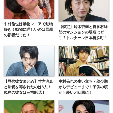
中村倫也は動物マニアで動物
【特定】鈴木杏樹と喜多村緑
好き！動物に詳しいのは母親
郎のマンションの場所はど
の影響だった！
こ？トルナーレ日本橋浜町！
【歴代彼女まとめ】竹内涼真
中村倫也の生い立ち・幼少期
と熱愛を噂されたのは8人！
からデビューまで！子供の頃
現在の彼女は三吉彩花！
が可愛いと話題に！