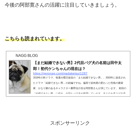
今後の阿部寛さんの活躍に注目していきましょう。
こちらも読まれています。
NAGG BLOG
【まだ結婚できない男】2代目パグ犬の名前は田中太
郎！初代ケンちゃんの現在は？
https://geronag.com/madaketsu/1287
2019年の秋ドラマ、毎週火曜日放送の「まだ結婚できない男」。2003年に放送され
たドラマ「結婚できない男」の続編ですね。偏屈で皮肉屋の変わった性格の建築
家、かなり癖のあるキャラクター桑野信介役を阿部寛さんが演じています。 前回の
「結婚できない男」に続き、今回もパグ犬が登場しています。主人公を見上げる姿
が「可愛い！」と話題になっていますね。今作で出演しているパグ犬は、前作のパ
グ犬「ケンちゃん」ではないことがわかりました。2代目ケンちゃんの名前や気にな
る情報を探っていきましょう。 こちらも読まれ...
スポンサーリンク