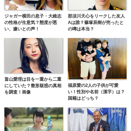
ジャガー横田の息子・大維志
那須川天心をリークした友人
の性格が生意気？態度が悪
Aは誰？篠塚辰樹が売ったと
い、嫌いとの声！
の噂は本当？
畠山愛理は目を一重から二重
福原愛の2人の子供が可愛
にしていた？整形疑惑の真相
い！性別や名前（漢字）は？
を調査！画像
国籍はどっち？