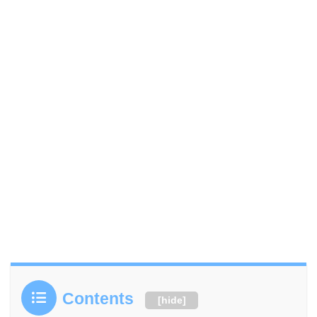
Contents
[
hide
]