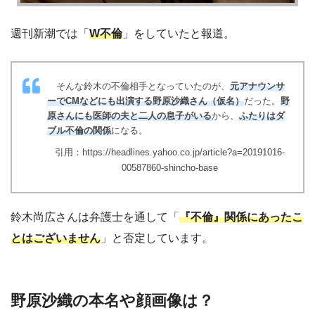
週刊新潮では「
W不倫
」をしていたと報道。
そんな鈴木の不倫相手となっていたのが、
元アナウンサ
ーでCMなどにも出演する野原沙織さん（仮名）
だった。
野
原さんにも医師の夫と二人の息子がいる
から、
ふたりはダ
ブル不倫の関係
になる。
引用：https://headlines.yahoo.co.jp/article?a=20191016-
00587860-shincho-base
鈴木尚広さんは弁護士を通して「
『不倫』関係にあったこ
とはございません
」と否定しています。
野原沙織の本名や顔画像は？