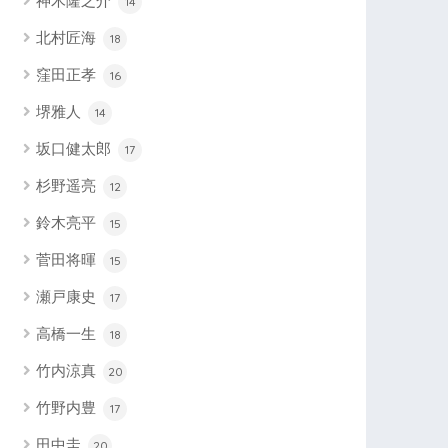
神木隆之介
14
北村匠海
18
窪田正孝
16
堺雅人
14
坂口健太郎
17
杉野遥亮
12
鈴木亮平
15
菅田将暉
15
瀬戸康史
17
高橋一生
18
竹内涼真
20
竹野内豊
17
田中圭
20