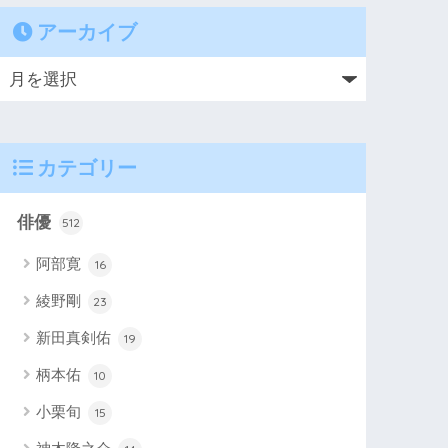
アーカイブ
カテゴリー
俳優
512
阿部寛
16
綾野剛
23
新田真剣佑
19
柄本佑
10
小栗旬
15