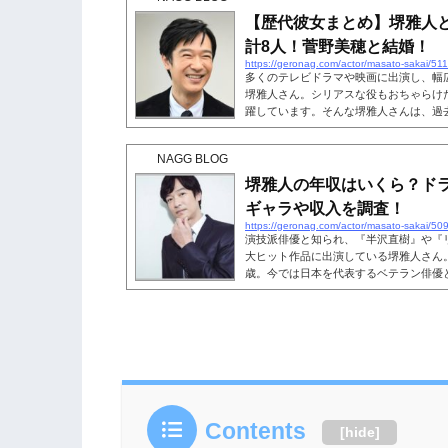
か、真相が気になる方も多いのではない
【歴代彼女まとめ】堺雅人
の演技力や評判について徹底調...
計8人！菅野美穂と結婚！
https://geronag.com/actor/masato-sakai/51
多くのテレビドラマや映画に出演し、幅
堺雅人さん。シリアスな役もおちゃらけ
躍しています。そんな堺雅人さんは、過
ています。 現在は、女優の菅野美穂さ
います。今回はそんな堺雅人さんが菅野
NAGG BLOG
彼女について気になる情報を探っていき
す。 【歴代彼女まとめ】堺雅人と熱愛が
堺雅人の年収はいくら？ド
人(さかいまさと...
ギャラや収入を調査！
https://geronag.com/actor/masato-sakai/50
演技派俳優と知られ、『半沢直樹』や『
大ヒット作品に出演している堺雅人さん。堺
歳。今では日本を代表するベテラン俳優
んな堺雅人さんが、これまでにどれくら
ります。ドラマや映画、CMなどのギャ
ょうか。そこで、堺雅人さんの年収やギ
す。 こちらも読まれています。堺雅人
人気映画やドラマ、CMに...
Contents
[
hide
]