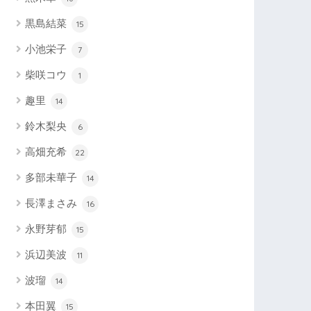
黒島結菜
15
小池栄子
7
柴咲コウ
1
趣里
14
鈴木梨央
6
高畑充希
22
多部未華子
14
長澤まさみ
16
永野芽郁
15
浜辺美波
11
波瑠
14
本田翼
15