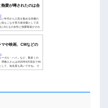
でしようか。そこで、堺雅人さん
と熱愛が噂されたのは合
13
広い年代から人気を集める俳優の
た役もこなす実力派俳優として活
去に8人もの女性と熱愛報道がされ
んと結婚し二人の子宝にも恵まれて
美穂さんと結婚するまでの、歴代
ましょう。 こちらも読まれていま
噂されたのは合計8人！名前：堺雅
ラマや映画、CMなどの
96
リーガル・ハイ』など、数多くの
雅人さんは2020年8月現在で46
として、知名度も高いですね。 そ
いの年収を稼いできたのか気にな
ラや収入が一体どれくらいなのでし
ャラについて徹底調査していきま
の年収はいくら？これまでに多くの