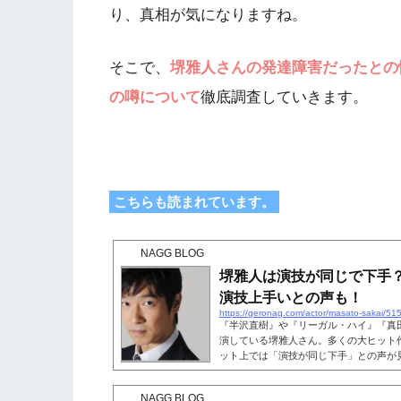
り、真相が気になりますね。
そこで、
堺雅人さんの発達障害だったとの
の噂について
徹底調査していきます。
こちらも読まれています。
NAGG BLOG
堺雅人は演技が同じで下手
演技上手いとの声も！
https://geronag.com/actor/masato-sakai/51
『半沢直樹』や『リーガル・ハイ』『真
演している堺雅人さん。多くの大ヒット
ット上では「演技が同じ下手」との声が
を代表する俳優ですが、なぜ「演技が同
のか気になりますね。一方で、堺雅人さ
NAGG BLOG
られました。 果たして堺雅人さんは演