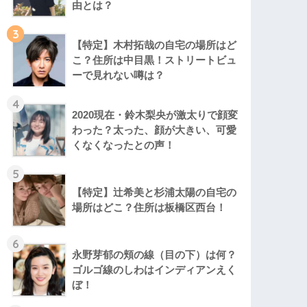
由とは？
3
【特定】木村拓哉の自宅の場所はど
こ？住所は中目黒！ストリートビュ
ーで見れない噂は？
4
2020現在・鈴木梨央が激太りで顔変
わった？太った、顔が大きい、可愛
くなくなったとの声！
5
【特定】辻希美と杉浦太陽の自宅の
場所はどこ？住所は板橋区西台！
6
永野芽郁の頬の線（目の下）は何？
ゴルゴ線のしわはインディアンえく
ぼ！