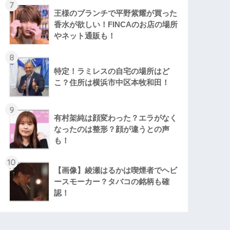
7
王様のブランチで平野紫耀が買った
香水が欲しい！FINCAのお店の場所
やネット通販も！
8
特定！ラミレスの自宅の場所はど
こ？住所は横浜市中区本牧和田！
9
有村架純は顔変わった？エラがなく
なったのは整形？顔が違うとの声
も！
10
【画像】綾瀬はるかは喫煙者でヘビ
ースモーカー？タバコの銘柄も確
認！