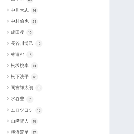
中川大志
14
中村倫也
23
成田凌
10
長谷川博己
12
林遣都
15
松坂桃李
14
松下洸平
16
間宮祥太朗
15
水谷豊
7
ムロツヨシ
13
山﨑賢人
18
横浜流星
17