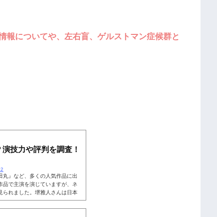
情報についてや、左右盲、ゲルストマン症候群と
？演技力や評判を調査！
52
田丸』など、多くの人気作品に出
作品で主演を演じていますが、ネ
見られました。堺雅人さんは日本
じでは下手」という声が見られる
んの「演技が上手い」との声も見
技が上手いのか、それとも下手なの