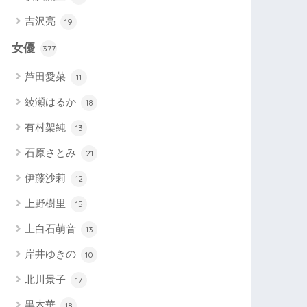
吉沢亮
19
女優
377
芦田愛菜
11
綾瀬はるか
18
有村架純
13
石原さとみ
21
伊藤沙莉
12
上野樹里
15
上白石萌音
13
岸井ゆきの
10
北川景子
17
黒木華
18