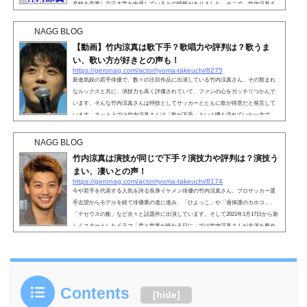
高校を卒業し立正大学を中退しているとの情報がありました。そこで、竹内涼真さ
んの学歴や偏差値、立正大学を中退した理由について詳しくご紹介します。こちら
も読まれています。竹内涼真の学歴や偏差値・日出高校（目黒日本大学高等学
NAGG BLOG
校）！竹内涼真さんの出身高校は、東京都目黒区にある日出高...
【動画】竹内涼真は歌下手？歌唱力や評判は？歌うま
い、歌い方が好きとの声も！
https://geronag.com/actor/ryoma-takeuchi/8275
新進気鋭の若手俳優で、数々の注目作品に出演している竹内涼真さん。その類まれ
なルックスと共に、演技力も高く評価されていて、ファンの心をガッチリつかんで
います。そんな竹内涼真さんは特技としてサッカーとともに歌が得意だと発言して
います。ネット上では竹内涼真さんは「歌が下手」という噂も流れていた一方で、
「歌がうまい」「歌い方が好き」との声も聞かれました。実際のところはどうなの
か気になる方も多いと思いますので、竹内涼真さんの歌唱力や評判、世間の声につ
NAGG BLOG
いて徹底調査していきます。こちらも読まれています竹内...
竹内涼真は演技が同じで下手？演技力や評判は？演技う
まい、凄いとの声！
https://geronag.com/actor/ryoma-takeuchi/8174
今や若手を代表する人気を誇る長身イケメン俳優の竹内涼真さん。プロサッカー選
手志望からモデルを経て俳優業の道に進み、「ひよっこ」や「過保護のカホコ」、
「テセウスの船」など次々と話題作に出演しています。そして2021年1月17日から新
しくスタートしたドラマ「君と世界が終わる日に」では竹内涼真さんが主演を務め
放送中です。このように竹内涼真さんはブレイク中の人気俳優ですが、一部ではそ
の演技がいつも同じで下手なのではないかという評判が聞かれます。実際のところ
はどうなのか、今回は竹内涼真さんの演技力について検証...
Contents
[
hide
]