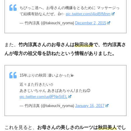
ちびっこ達へ。お母さんの機嫌をとるために マッサージっ
て結構有効なんだぜ。👍✨
pic.twitter.com/i4iolBfMnm
— 竹内涼真 (@takeuchi_ryoma)
December 2, 2015
また、
竹内涼真さんのお母さんは
秋田出身
で、竹内涼真さ
んが母方の祖父母を訪ねたという情報がありました。
15年ぶりの秋田 凄いよかった💫
近々また行きたい⛄️
あきじいちゃん あきばあちゃん!またね😊
pic.twitter.com/uq9PNeStEL
— 竹内涼真 (@takeuchi_ryoma)
January 16, 2017
これを見ると、
お母さんの美しさのルーツは
秋田美人
でし