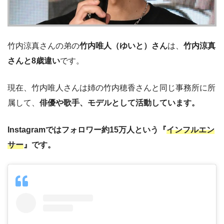
竹内涼真さんの弟の
竹内唯人（ゆいと）さん
は、
竹内涼真
さんと8歳違い
です。
現在、竹内唯人さんは姉の竹内穂香さんと同じ事務所に所
属して、
俳優や歌手、モデルとして活動しています。
Instagramではフォロワー約15万人という『
インフルエン
サー
』です。