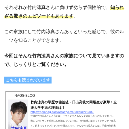
それぞれが竹内涼真さんに負けず劣らず個性的で、
知られ
ざる驚きのエピソードもあります
。
この家族にして竹内涼真さんありといった感じで、彼のル
ーツを知ることができます。
今回はそんな竹内涼真さんの家族について見ていきますの
で、じっくりとご覧ください。
こちらも読まれています
NAGG BLOG
竹内涼真の学歴や偏差値・日出高校の同級生が豪華！立
正大学中退の理由は？
https://geronag.com/actor/ryoma-takeuchi/8303
俳優の竹内涼真さんと言えば、イケメンすぎるルックスから多くの人々を魅了し、
数多くのドラマや映画にも出演していますね。その演技力はとてもクオリティが高
く、日本でもトップクラスの俳優さんです。そんな竹内涼真さんは、学生時代日出