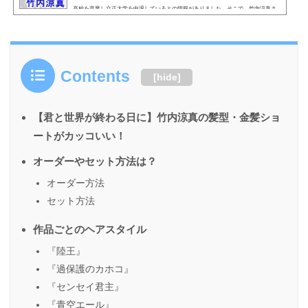
高校を卒業し立正大学を中退しているとの情報がありました。そこで、竹内涼真さ
んの学歴や偏差値、立正大学を中退した理由について詳しくご紹介します。こちら
も読まれています。竹内涼真の学歴や偏差値・日出高校（目黒日本大学高等学
校）！竹内涼真さんの出身高校は、東京都目黒区にある日出高...
Contents
[
hide
]
【君と世界が終わる日に】竹内涼真の髪型・金髪ショ
ートがカッコいい！
オーダーやセット方法は？
オーダー方法
セット方法
作品ごとのヘアスタイル
『陸王』
『過保護のカホコ』
『センセイ君主』
『青空エール』