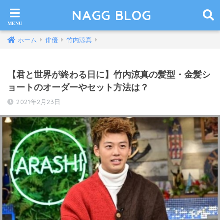
NAGG BLOG
ホーム
俳優
竹内涼真
【君と世界が終わる日に】竹内涼真の髪型・金髪シ
ョートのオーダーやセット方法は？
2021年2月23日