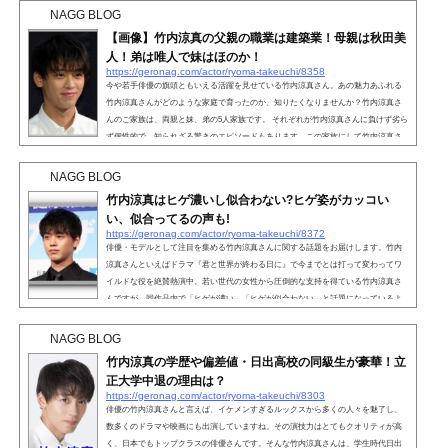
NAGG BLOG
【画像】竹内涼真の父親の職業は建築業！母親は秋田美
人！弟は唯人で妹はほのか！
https://geronag.com/actor/ryoma-takeuchi/8358
今や若手俳優の旗頭ともいえる活躍を見せている竹内涼真さん。あの魅力あふれる
竹内涼真さんがどのような家庭で育ったのか、知りたくなりませんか？竹内涼真さ
んのご家族は、両親と妹、弟の5人家族です。 それぞれが竹内涼真さんに負けず劣ら
ず個性的で、知られざる驚きのエピソードもあります。この家族にして竹内涼真さ
んありといった感じで、彼のルーツを知ることができます。今回はそんな竹内涼真
さんの家族について見ていきますので、じっくりとご覧ください。こちらも読まれ
NAGG BLOG
ています【画像】竹内涼真の父親の職業は建築業！...
竹内涼真はヒゲ濃いし似合わない?ヒゲ姿がカッコい
い、似合ってるの声も!
https://geronag.com/actor/ryoma-takeuchi/8372
俳優・モデルとして注目を集める竹内涼真さんに関する話題をお届けします。竹内
涼真さんといえばドラマ『君と世界が終わる日に』で今までとは打って変わってワ
イルドな役を絶賛熱演中。若い世代の女性から圧倒的な支持を得ている竹内涼真さ
んですが、同作品内で「ヒゲが濃い」「ヒゲが似合わない」と話題になっているよ
うです。しかし、その一方でヒゲが似合う！カッコイイ！という意見があるとの噂
も。 今までの可愛らしく爽やかなイメージから一気にかけ離れてしまったので、賛
NAGG BLOG
否両論あって当然ですよね。竹内涼真さんのヒゲは...
竹内涼真の学歴や偏差値・日出高校の同級生が豪華！立
正大学中退の理由は？
https://geronag.com/actor/ryoma-takeuchi/8303
俳優の竹内涼真さんと言えば、イケメンすぎるルックスから多くの人々を魅了し、
数多くのドラマや映画にも出演していますね。その演技力はとてもクオリティが高
く、日本でもトップクラスの俳優さんです。そんな竹内涼真さんは、学生時代日出