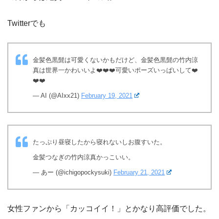
Twitterでも
金髪色黒髭は可愛くないかもだけど、金髪色黒髭の竹内涼
真は世界一かわいいよ❤️❤️❤️可愛いポーズいっぱいして❤️
❤️❤️
— AI (@AIxx21)
February 19, 2021
たっぷり昼寝したから寝れないしお腹すいた。
金髪つなぎの竹内涼真かっこいい。
— あー (@ichigopockysuki)
February 21, 2021
女性ファンから「カッコイイ！」とかなり高評価でした。