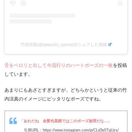
竹内涼真(@takeuchi_ryoma)がシェアした投稿
舌をペロリと出して今流行りのハートポーズの一枚
を投稿
しています。
あまりにもあざとすぎますが、どちらかというと従来の竹
内涼真のイメージにピッタリなポーズですね。
「
あれだね 金髪色黒髭ではこのポーズ無理だな…
」
引用URL：https://www.instagram.com/p/CLd3e5TgUzs/