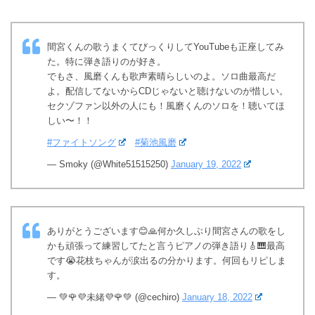
間宮くんの歌うまくてびっくりしてYouTubeも正座してみ
た。特に弾き語りのが好き。
でもさ、風磨くんも歌声素晴らしいのよ。ソロ曲最高だ
よ。配信してないからCDじゃないと聴けないのが惜しい。
セクゾファン以外の人にも！風磨くんのソロを！聴いてほ
しい〜！！
#ファイトソング
#菊池風磨
— Smoky (@White51515250)
January 19, 2022
ありがとうございます😊🙏何か久しぶり間宮さんの歌をし
かも頑張って練習してたと言うピアノの弾き語り🎸🎹最高
です😭花枝ちゃんが涙出るの分かります。何回もリピしま
す。
— 💚🌹💜未緒💜🌹💚 (@cechiro)
January 18, 2022