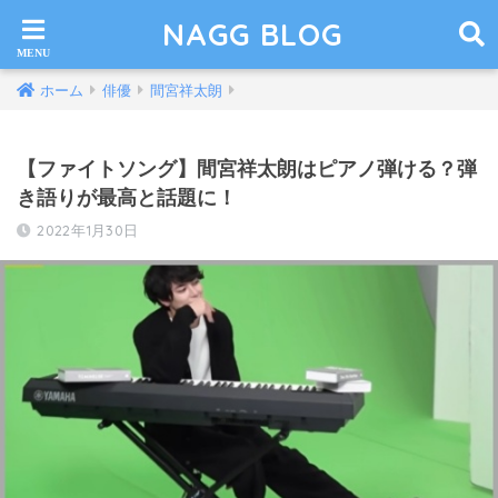
NAGG BLOG
ホーム
俳優
間宮祥太朗
【ファイトソング】間宮祥太朗はピアノ弾ける？弾
き語りが最高と話題に！
2022年1月30日