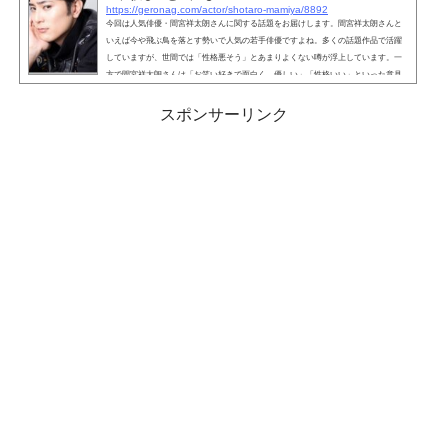
https://geronag.com/actor/shotaro-mamiya/8892
今回は人気俳優・間宮祥太朗さんに関する話題をお届けします。間宮祥太朗さんと
いえば今や飛ぶ鳥を落とす勢いで人気の若手俳優ですよね。多くの話題作品で活躍
していますが、世間では「性格悪そう」とあまりよくない噂が浮上しています。一
方で間宮祥太朗さんは「お笑い好きで面白く、優しい」「性格いい」といった意見
も上がっていますが、どちらが真実なのでしょう？というわけで、間宮祥太朗さん
の本当の性格にフォーカスしてみました。こちらも読まれています。間宮祥太朗は
スポンサーリンク
性格悪そう？「半分、青い」や「リモラブ#普通の恋は邪道...