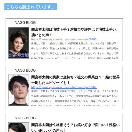
こちらも読まれています。
NAGG BLOG
間宮祥太郎は演技下手？演技力や評判は？演技上手い、
凄いとの声！
https://geronag.com/actor/shotaro-mamiya/8800
俳優として数々の作品に出演している間宮祥太朗さん。ネット上では「演技が下
手」という声や「気迫のある演技が凄い！」との声など、評価の分かれる声が見ら
れます。間宮祥太朗さんはこれまでに主演を数多く担当していますが、果たして演
技力が下手というのは本当なのでしょうか。そこで、間宮祥太朗さんの演技力や評
判についてまとめてみました。こちらも読まれています。間宮祥太朗は演技下手？
俳優として数多くのドラマや映画に出演している間宮祥太朗さん。しかし、SNS上
NAGG BLOG
では「間宮祥太朗さんの演技が下手」との声があります。間宮...
間宮祥太朗の実家は金持ち？祖父の職業は？一緒に世界
一周したエピソードも！
https://geronag.com/actor/shotaro-mamiya/8660
俳優として数多くのドラマや映画に出演し、イケメンで整ったルックスから女性人
気も高い間宮祥太郎さん。ネット上では、間宮祥太郎さんの実家が金持ちであると
の情報がありました。 間宮祥太郎さんの祖父がどんな仕事をしているのか、一緒に
世界一周したエピソードについて気になる人もいるのではないでしょうか。そこ
で、間宮祥太郎さんの実家に関する情報を詳しく見ていきましょう。こちら読まれ
ています。間宮祥太朗の実家は金持ち？間宮祥太郎さんの祖父は旅をするのが好き
NAGG BLOG
なようで、まだ幼い間宮祥太郎さんを連れて少なくと...
間宮祥太朗は性格悪そう？お笑い好きで面白い！性格い
い、優しいとの声も！