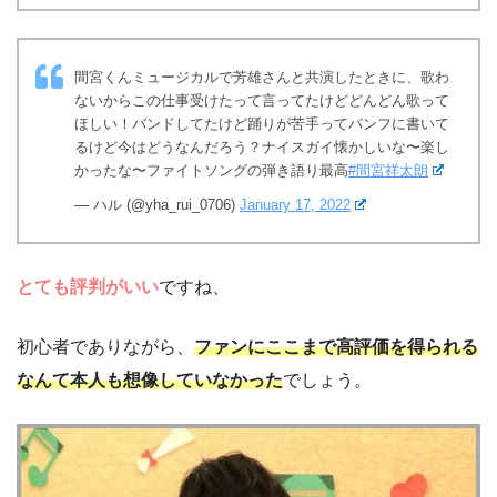
間宮くんミュージカルで芳雄さんと共演したときに、歌わ
ないからこの仕事受けたって言ってたけどどんどん歌って
ほしい！バンドしてたけど踊りが苦手ってパンフに書いて
るけど今はどうなんだろう？ナイスガイ懐かしいな〜楽し
かったな〜ファイトソングの弾き語り最高
#間宮祥太朗
— ハル (@yha_rui_0706)
January 17, 2022
とても評判がいい
ですね、
初心者でありながら、
ファンにここまで高評価を得られる
なんて本人も想像していなかった
でしょう。