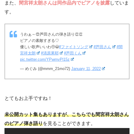
また、
間宮祥太朗さんは同作品内でピアノを披露
していま
す。
うわぁ～😍芦田さんの弾き語り👏👏
ピアノの素敵すぎる♡
優しい歌声いいわ🥺😭
#ファイトソング
#芦田さん
#間
宮祥太朗
#清原果耶
#芦田くん
pic.twitter.com/YPwmvPl15z
— めぐみ (@mmm_21mo72)
January 11, 2022
とてもお上手ですね！
未公開カット集もありますが、こちらでも間宮祥太朗さん
のピアノ弾き語り
を見ることができます。