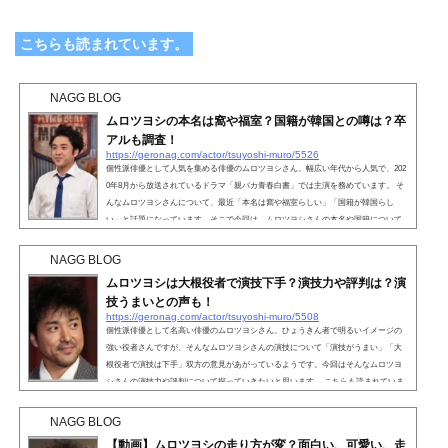
こちらも読まれています。
NAGG BLOG
ムロツヨシの本名は窩や福室？国籍が韓国との噂は？卒
アルも調査！
https://geronag.com/actor/tsuyoshi-muro/5526
個性派俳優として人気を集める俳優のムロツヨシさん。幅広い年代から人気で、202
0年8月から放送されているドラマ「親バカ青春白書」では主演を務めています。 そ
んなムロツヨシさんについて、最近「本名は窩や福室らしい」「国籍が韓国らし
い」と話題になっています。そこで今回は、ムロツヨシさんの本名や国籍について
徹底調査してみました。 こちらも読まれています。ムロツヨシの本名は窩や福室？
最近「本名は窩や福室らしい」とネットで話題になっているムロツヨシさんです
NAGG BLOG
が、なぜ「窩」「福室」であると噂されているの...
ムロツヨシは大根役者で演技下手？演技力や評判は？演
技うまいとの声も！
https://geronag.com/actor/tsuyoshi-muro/5508
個性派俳優として名高い俳優のムロツヨシさん。ひょうきん者で明るいイメージの
強い役者さんですが、そんなムロツヨシさんの演技について「演技がうまい」「大
根役者で演技は下手」双方の意見があがっているようです。今回はそんなムロツヨ
シさんの演技力や評判について探っていきたいと思います。 こちらも読まれていま
す。ムロツヨシは大根役者で演技下手？数々のドラマに出演するムロツヨシさんで
すが、大根役者で演技が下手という意見があがっているようです。#大恋愛 大河やっ
NAGG BLOG
てもムロはムロ、ラブストーリーやってもムロは...
【動画】ムロツヨシの走り方が変？面白い、可愛い、走