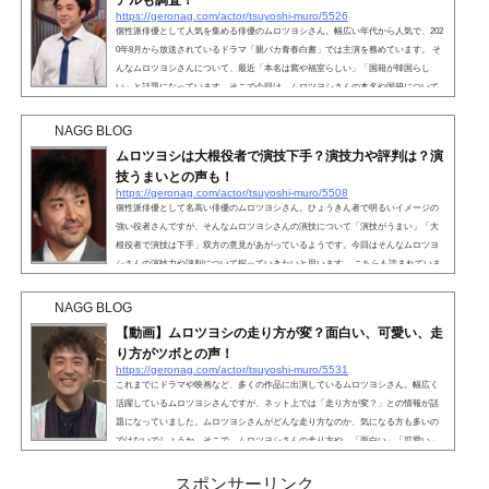
https://geronag.com/actor/tsuyoshi-muro/5526
個性派俳優として人気を集める俳優のムロツヨシさん。幅広い年代から人気で、202
0年8月から放送されているドラマ「親バカ青春白書」では主演を務めています。 そ
んなムロツヨシさんについて、最近「本名は窩や福室らしい」「国籍が韓国らし
い」と話題になっています。そこで今回は、ムロツヨシさんの本名や国籍について
徹底調査してみました。 こちらも読まれています。ムロツヨシの本名は窩や福室？
最近「本名は窩や福室らしい」とネットで話題になっているムロツヨシさんです
NAGG BLOG
が、なぜ「窩」「福室」であると噂されているの...
ムロツヨシは大根役者で演技下手？演技力や評判は？演
技うまいとの声も！
https://geronag.com/actor/tsuyoshi-muro/5508
個性派俳優として名高い俳優のムロツヨシさん。ひょうきん者で明るいイメージの
強い役者さんですが、そんなムロツヨシさんの演技について「演技がうまい」「大
根役者で演技は下手」双方の意見があがっているようです。今回はそんなムロツヨ
シさんの演技力や評判について探っていきたいと思います。 こちらも読まれていま
す。ムロツヨシは大根役者で演技下手？数々のドラマに出演するムロツヨシさんで
すが、大根役者で演技が下手という意見があがっているようです。#大恋愛 大河やっ
NAGG BLOG
てもムロはムロ、ラブストーリーやってもムロは...
【動画】ムロツヨシの走り方が変？面白い、可愛い、走
り方がツボとの声！
https://geronag.com/actor/tsuyoshi-muro/5531
これまでにドラマや映画など、多くの作品に出演しているムロツヨシさん。幅広く
活躍しているムロツヨシさんですが、ネット上では「走り方が変？」との情報が話
題になっていました。ムロツヨシさんがどんな走り方なのか、気になる方も多いの
ではないでしょうか。そこで、ムロツヨシさんの走り方や、「面白い」「可愛い」
「ツボ」との声についても詳しく紹介していきます。 こちらも読まれています。
【動画】ムロツヨシの走り方が変？ムロツヨシさんは、これまでに多くの作品に出
スポンサーリンク