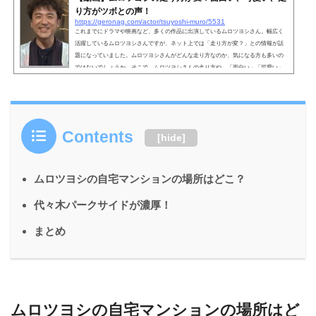
り方がツボとの声！
https://geronag.com/actor/tsuyoshi-muro/5531
これまでにドラマや映画など、多くの作品に出演しているムロツヨシさん。幅広く
活躍しているムロツヨシさんですが、ネット上では「走り方が変？」との情報が話
題になっていました。ムロツヨシさんがどんな走り方なのか、気になる方も多いの
ではないでしょうか。そこで、ムロツヨシさんの走り方や、「面白い」「可愛い」
「ツボ」との声についても詳しく紹介していきます。 こちらも読まれています。
【動画】ムロツヨシの走り方が変？ムロツヨシさんは、これまでに多くの作品に出
演していますが、いくつかの作品で走るシーンも演じ...
Contents
[
hide
]
ムロツヨシの自宅マンションの場所はどこ？
代々木パークサイドが濃厚！
まとめ
ムロツヨシの自宅マンションの場所はど