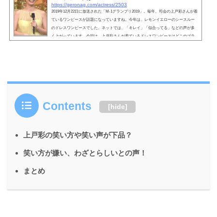
https://geronag.com/actress/2503
2019年12月22日に放送された「M-1グランプリ2019」。毎年、司会の上戸彩さんが着
ているワンピースが話題になっていますね。今年は、レモンイエローのシースルー
のドレスワンピースでした。ネットでは、「キレイ」「似合ってる」などの声が多
く上がっています。今回は、上戸彩さんが着ているドレスワンピースはどこのブラ
ンドなのか、気になる情報を探っていきましょう。 こちらも読まれています。上戸
彩の黄色いドレスワンピースが可愛い！上戸彩さんが着ているドレスワンピース
は、キレイなレモンイエローですね。胸元や背中はシ...
Contents
[
hide
]
上戸彩の笑い方や笑い声が下品？
笑い方が嫌い、わざとらしいとの声！
まとめ