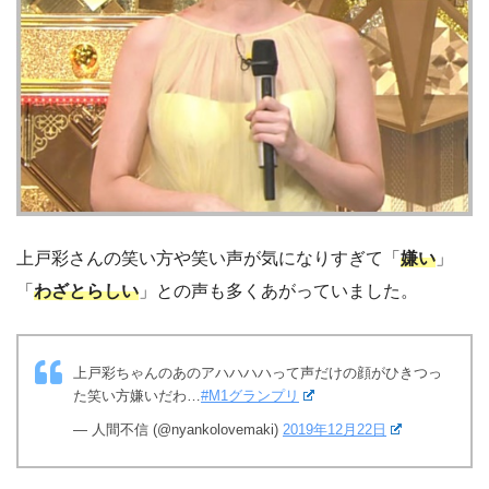
上戸彩さんの笑い方や笑い声が気になりすぎて「
嫌い
」
「
わざとらしい
」との声も多くあがっていました。
上戸彩ちゃんのあのアハハハハって声だけの顔がひきつっ
た笑い方嫌いだわ…
#M1グランプリ
— 人間不信 (@nyankolovemaki)
2019年12月22日