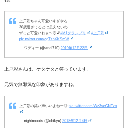
上戸彩ちゃん可愛いすぎやろ
30歳過ぎてるとは思えないわ
ずっと可愛いわぁ〜😍💕
#M1グランプリ
#上戸彩
pic.twitter.com/cgTzhXKSmW
— ワディー (@wadi710)
2019年12月22日
上戸彩さんは、ケタケタと笑っています。
元気で無邪気な印象がありますね。
上戸彩の笑い声いいよねー◎
pic.twitter.com/Wz3vcGNFzo
— nightmoods (@chikyu)
2018年12月4日