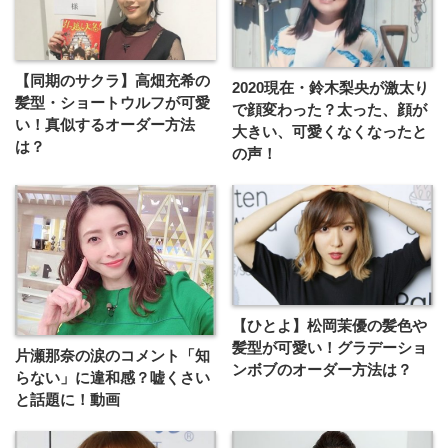
【同期のサクラ】高畑充希の
2020現在・鈴木梨央が激太り
髪型・ショートウルフが可愛
で顔変わった？太った、顔が
い！真似するオーダー方法
大きい、可愛くなくなったと
は？
の声！
【ひとよ】松岡茉優の髪色や
髪型が可愛い！グラデーショ
片瀬那奈の涙のコメント「知
ンボブのオーダー方法は？
らない」に違和感？嘘くさい
と話題に！動画