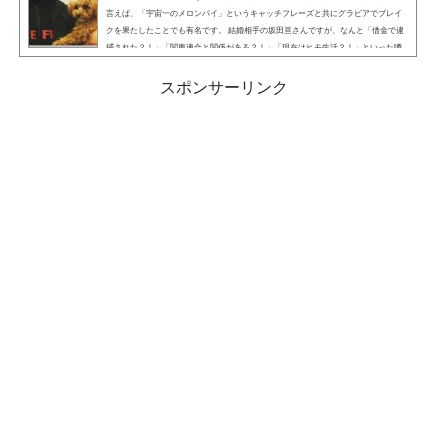
言えば、「宇宙一のメロンパイ」というキャッチフレーズと共にグラビアでブレイ
クを果たしたことでも有名です。 結婚相手の坂田亘さんですが、なんと「借金で逮
捕された？！」「関東連合と関係がある？！」「現在はヒモ生活？！」といった噂
が流れているようです。ということで今回は「小池栄子の旦那・坂田亘が借金で逮
捕？関東連合との関係やヒモ生活の噂は？」について探っていきたいと思いま
スポンサーリンク
す。 こちらも読まれています。坂田亘のプロフィ...