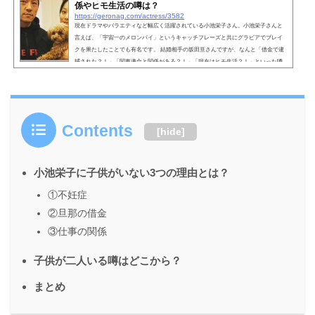
係やヒモ生活の噂は？
https://geronag.com/actress/3582
現在ドラマやバラエティなど幅広く活躍されている小池栄子さん。小池栄子さんと
言えば、「宇宙一のメロンパイ」というキャッチフレーズと共にグラビアでブレイ
クを果たしたことでも有名です。 結婚相手の坂田亘さんですが、なんと「借金で逮
捕された？！」「関東連合と関係がある？！」「現在はヒモ生活？！」といった噂
が流れているようです。ということで今回は「小池栄子の旦那・坂田亘が借金で逮
捕？関東連合との関係やヒモ生活の噂は？」について探っていきたいと思いま
す。 こちらも読まれています。坂田亘のプロフィ...
Contents
[
hide
]
小池栄子に子供がいない3つの理由とは？
①不妊症
②旦那の借金
③仕事の関係
子供が二人いる噂はどこから？
まとめ