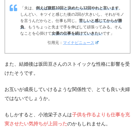
「夫は、
例えば腹筋10回と決めたら12回やれと言います
。
しんどい、キツイと感じた後の2回が大きいし、それがモノ
を言うんだからと。仕事も同じ。
苦しいと感じてからが勝
負
。もうちょっと先まで手を伸ばして頑張ってみる。そん
なことを心掛けて
女優の仕事を続けていきたい
です」
引用元：
マイナビニュース
また、結婚後は坂田亘さんのストイックな性格に影響を受
けたそうです。
お互いが成長していけるような関係性で、とても良い夫婦
ではないでしょうか。
もしかすると、小池栄子さんは
子供を作るよりも仕事を充
実させたい気持ちが上回った
のかもしれません。