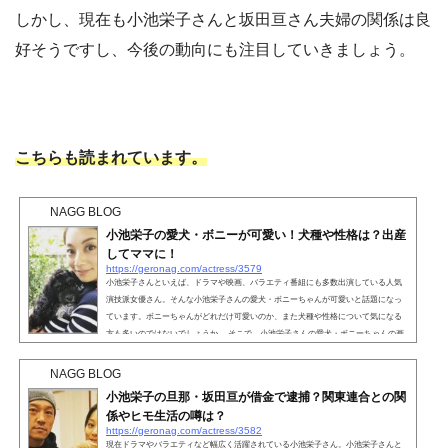
しかし、現在も小池栄子さんと坂田亘さん夫婦の関係は良
好そうですし、今後の動向にも注目していきましょう。
こちらも読まれています。
NAGG BLOG
小池栄子の愛犬・ボニーが可愛い！犬種や性格は？出産
してママに！
https://geronag.com/actress/3579
小池栄子さんといえば、ドラマや映画、バラエティ番組にも多数出演している人気
演技派女優さん。そんな小池栄子さんの愛犬・ボニーちゃんが可愛いと話題になっ
ています。ボニーちゃんがどれだけ可愛いのか、また犬種や性格について気になる
方も多いのではないでしょうか。 そこで、小池栄子さんの愛犬・ボニーちゃんの画
像や犬種、性格や出産などについて詳しく解説していきます。 こちらも読まれてい
ます。 小池栄子の愛犬・ボニーが可愛い！ネット上では、小池栄子さんの愛犬・ボ
NAGG BLOG
ニーちゃんが可愛いと話題になってい...
小池栄子の旦那・坂田亘が借金で逮捕？関東連合との関
係やヒモ生活の噂は？
https://geronag.com/actress/3582
現在ドラマやバラエティなど幅広く活躍されている小池栄子さん。小池栄子さんと