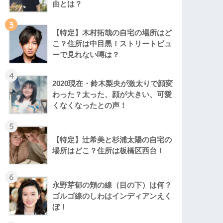
由とは？
3
【特定】木村拓哉の自宅の場所はど
こ？住所は中目黒！ストリートビュ
ーで見れない噂は？
4
2020現在・鈴木梨央が激太りで顔変
わった？太った、顔が大きい、可愛
くなくなったとの声！
5
【特定】辻希美と杉浦太陽の自宅の
場所はどこ？住所は板橋区西台！
6
永野芽郁の頬の線（目の下）は何？
ゴルゴ線のしわはインディアンえく
ぼ！