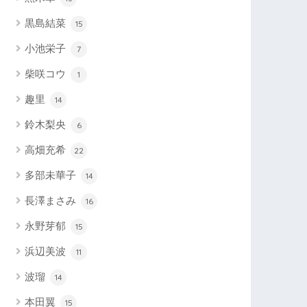
黒島結菜
15
小池栄子
7
柴咲コウ
1
趣里
14
鈴木梨央
6
高畑充希
22
多部未華子
14
長澤まさみ
16
永野芽郁
15
浜辺美波
11
波瑠
14
本田翼
15