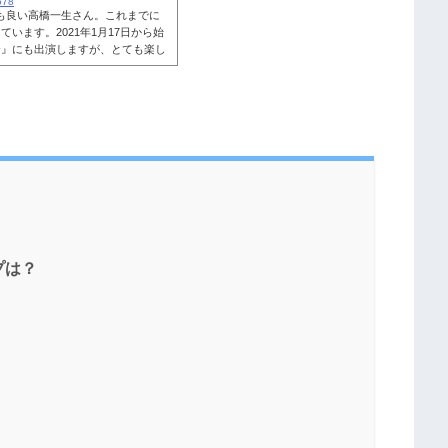
578
も良い高橋一生さん。これまでに
います。2021年1月17日から始
〜』にも出演しますが、とても楽し
、ネット上では「演技が下手？」と
演技うまい！」「最高」といった
一生さんの演技力や評判について
ています。高橋一生は演技が下手
プは？