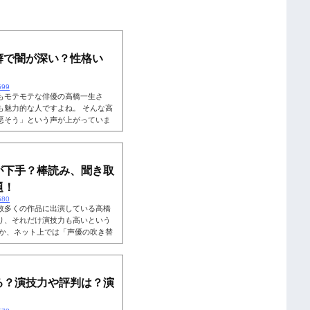
癖で闇が深い？性格い
599
もモテモテな俳優の高橋一生さ
も魅力的な人ですよね。 そんな高
悪そう」という声が上がっていま
り、普段のイメージとは違った印
。そこで、「性格がいい！」「優
の性格について詳しく見ていきま
一生は性格悪そう？ネット上で
が下手？棒読み、聞き取
題！
580
数多くの作品に出演している高橋
り、それだけ演技力も高いという
すか、ネット上では「声優の吹き替
のほかにも、「棒読み」「聞き取
声優としての実力はどれくらいな
うか。そこで、高橋一生さんの声
しょう。こちらも読まれていま
る？演技力や評判は？演