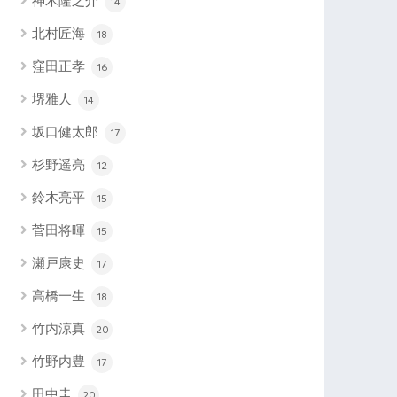
神木隆之介
14
北村匠海
18
窪田正孝
16
堺雅人
14
坂口健太郎
17
杉野遥亮
12
鈴木亮平
15
菅田将暉
15
瀬戸康史
17
高橋一生
18
竹内涼真
20
竹野内豊
17
田中圭
20