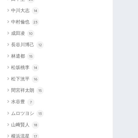
中川大志
14
中村倫也
23
成田凌
10
長谷川博己
12
林遣都
15
松坂桃李
14
松下洸平
16
間宮祥太朗
15
水谷豊
7
ムロツヨシ
13
山﨑賢人
18
横浜流星
17