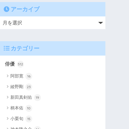
アーカイブ
カテゴリー
俳優
512
阿部寛
16
綾野剛
23
新田真剣佑
19
柄本佑
10
小栗旬
15