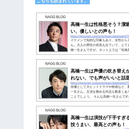
こちらも読まれています。
NAGG BLOG
高橋一生は性格悪そう？潔
い、優しいとの声も！
https://geronag.com/actor/issei-takahashi/7
イケメンで知的な印象もあり、女性から
ん。大人の男性の色気も出ていて、とて
橋一生さんですが、ネット上では「性格
した。「潔癖で闇が深い」という声もあ
象を持つ人もいるのではないでしょうか
NAGG BLOG
しい」という声も一緒に、高橋一生さん
しょう。こちらも読まれています。高橋
高橋一生は声優の吹き替え
は、「高橋一生さんは性格が悪そう...
れない、でも声がいいと話
https://geronag.com/actor/issei-takahashi/7
俳優として大ヒットドラマや映画など、
一生さん。主演を務める作品も数多くあ
ことでしょう。 そんな高橋一生さんで
えが下手」という声が見られました。そ
れない」との声もあり、高橋一生さんの
NAGG BLOG
のか気になる人も多いのではないでしょ
優に関する声について詳しく見ていきま
高橋一生は演技が下手すぎ
す。高橋一生は声優の吹き替えが...
技うまい、最高との声も！