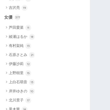
吉沢亮
19
女優
377
芦田愛菜
11
綾瀬はるか
18
有村架純
13
石原さとみ
21
伊藤沙莉
12
上野樹里
15
上白石萌音
13
岸井ゆきの
10
北川景子
17
黒木華
18