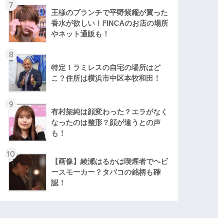
7
王様のブランチで平野紫耀が買った
香水が欲しい！FINCAのお店の場所
やネット通販も！
8
特定！ラミレスの自宅の場所はど
こ？住所は横浜市中区本牧和田！
9
有村架純は顔変わった？エラがなく
なったのは整形？顔が違うとの声
も！
10
【画像】綾瀬はるかは喫煙者でヘビ
ースモーカー？タバコの銘柄も確
認！