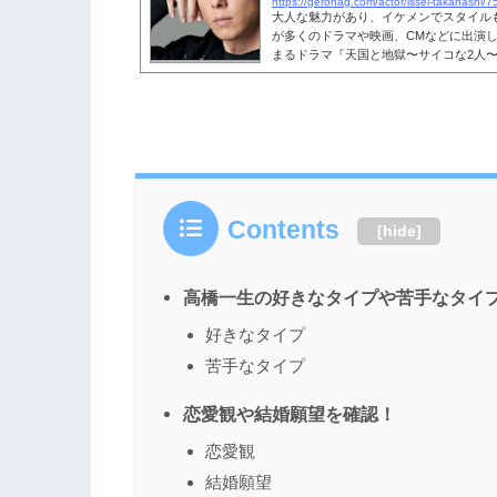
https://geronag.com/actor/issei-takahashi/7
大人な魅力があり、イケメンでスタイル
が多くのドラマや映画、CMなどに出演して
まるドラマ『天国と地獄〜サイコな2人
みですね。 そんな高橋一生さんですが
いう声が上がっていました。しかし、「
絶賛する声も見られます。今回は、高橋
徹底調査していきます。こちらも読まれ
すぎる？40歳（2021年1月現在）...
Contents
[
hide
]
高橋一生の好きなタイプや苦手なタイ
好きなタイプ
苦手なタイプ
恋愛観や結婚願望を確認！
恋愛観
結婚願望