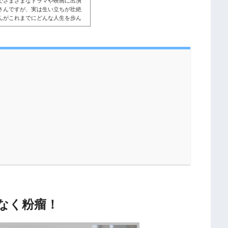
でさまざまなドラマや映画に出演
さんですが、実は生い立ちが壮絶
んがこれまでにどんな人生を歩ん
いでしょうか。そこで、高橋一生
でを詳しく見ていきましょう。こ
立ちが壮絶！高橋一生さんは1980
母親は2度の離婚と3度の結婚を経験
！
なく粉瘤！