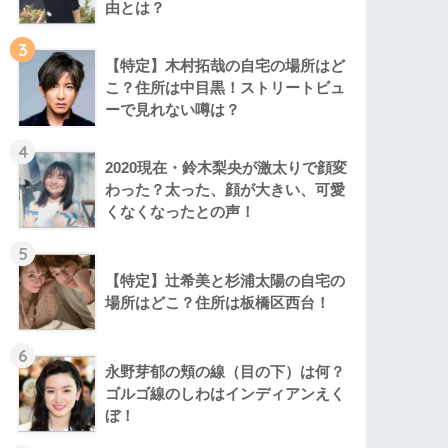
由とは？
3
【特定】木村拓哉の自宅の場所はど
こ？住所は中目黒！ストリートビュ
ーで見れない噂は？
4
2020現在・鈴木梨央が激太りで顔変
わった？太った、顔が大きい、可愛
くなくなったとの声！
5
【特定】辻希美と杉浦太陽の自宅の
場所はどこ？住所は板橋区西台！
6
永野芽郁の頬の線（目の下）は何？
ゴルゴ線のしわはインディアンえく
ぼ！