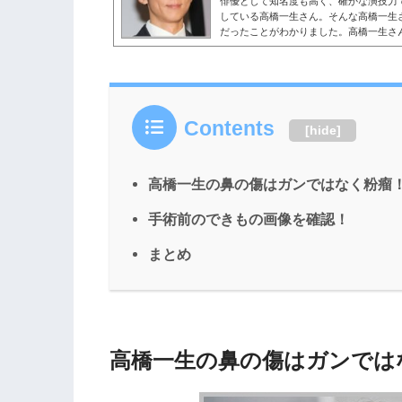
俳優として知名度も高く、確かな演技力
している高橋一生さん。そんな高橋一生
だったことがわかりました。高橋一生さ
できたのか、気になる人もいるのではな
さんの幼少期からデビューのきっかけま
ちらも読まれています。 高橋一生の生い
年12月9日に、東京都で生まれました。
しており、高橋一生さんには父...
Contents
[
hide
]
高橋一生の鼻の傷はガンではなく粉瘤
手術前のできもの画像を確認！
まとめ
高橋一生の鼻の傷はガンでは