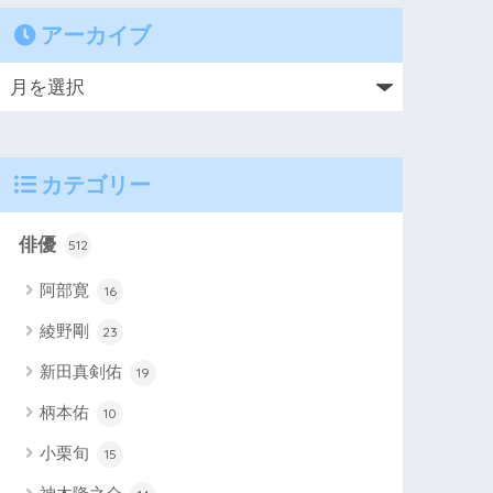
アーカイブ
カテゴリー
俳優
512
阿部寛
16
綾野剛
23
新田真剣佑
19
柄本佑
10
小栗旬
15