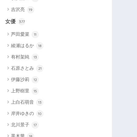
吉沢亮
19
女優
377
芦田愛菜
11
綾瀬はるか
18
有村架純
13
石原さとみ
21
伊藤沙莉
12
上野樹里
15
上白石萌音
13
岸井ゆきの
10
北川景子
17
黒木華
18