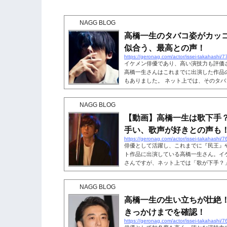
NAGG BLOG
高橋一生のタバコ姿がカッ
似合う、最高との声！
https://geronag.com/actor/issei-takahashi/7
イケメン俳優であり、高い演技力も評価
高橋一生さんはこれまでに出演した作品
もありました。 ネット上では、そのタ
なっていますね。また、高橋一生さんに
が、真相が気になる人もいるのではない
NAGG BLOG
タバコ姿が「似合う」「最高」という声
う。こちらも読まれています。高橋一生
【動画】高橋一生は歌下手
上では、「高橋一生さんのタバコ姿...
手い、歌声が好きとの声も
https://geronag.com/actor/issei-takahashi/7
俳優として活躍し、これまでに『民王』
ト作品に出演している高橋一生さん。イ
さんですが、ネット上では「歌が下手？
で、「歌上手い」「歌声が好き」という
になる人も多いのではないでしょうか。
NAGG BLOG
評判について徹底調査していきます。こ
は歌下手？ネット上では、高橋一生さん
高橋一生の生い立ちが壮絶
れました。高橋一生歌下手すぎん？歌...
きっかけまでを確認！
https://geronag.com/actor/issei-takahashi/7