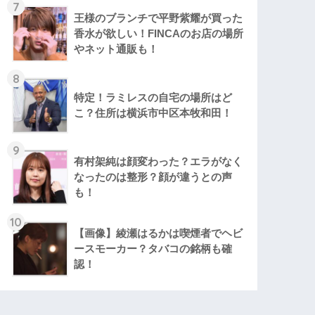
7
王様のブランチで平野紫耀が買った
香水が欲しい！FINCAのお店の場所
やネット通販も！
8
特定！ラミレスの自宅の場所はど
こ？住所は横浜市中区本牧和田！
9
有村架純は顔変わった？エラがなく
なったのは整形？顔が違うとの声
も！
10
【画像】綾瀬はるかは喫煙者でヘビ
ースモーカー？タバコの銘柄も確
認！