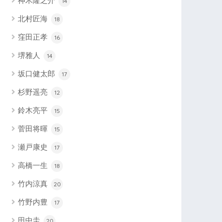
神木隆之介
14
北村匠海
18
窪田正孝
16
堺雅人
14
坂口健太郎
17
杉野遥亮
12
鈴木亮平
15
菅田将暉
15
瀬戸康史
17
高橋一生
18
竹内涼真
20
竹野内豊
17
田中圭
20