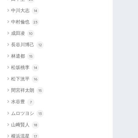
中川大志
14
中村倫也
23
成田凌
10
長谷川博己
12
林遣都
15
松坂桃李
14
松下洸平
16
間宮祥太朗
15
水谷豊
7
ムロツヨシ
13
山﨑賢人
18
横浜流星
17