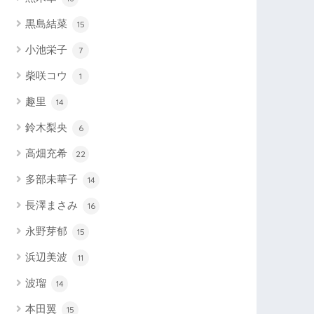
黒島結菜
15
小池栄子
7
柴咲コウ
1
趣里
14
鈴木梨央
6
高畑充希
22
多部未華子
14
長澤まさみ
16
永野芽郁
15
浜辺美波
11
波瑠
14
本田翼
15