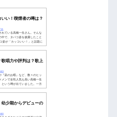
コいい！喫煙者の噂は？
711
されている高橋一生さん。そんな
の中で、タバコ姿を披露したこと
バコ姿が「カッコいい！」と話題に
は喫煙してるとの噂もあります
でしょうか。そこで、高橋さんの
も一緒に詳しく見ていきましょ
のタバコ姿がカッコいい！ネット
？歌唱力や評判は？歌上
！
693
や『凪のお暇』など、数々のヒッ
ケメンで女性人気も高い高橋一生
」という噂が出ていました。一方
声も多く見られており、真相が気
そこで、高橋一生さんの歌唱力や
ちらも読まれています。高橋一生
の「歌が下手？」という声が見ら
！幼少期からデビューの
690