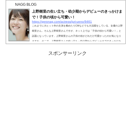
体型維持をしているのか気になる方もいるのではないでしょうか。そこで、気にな
NAGG BLOG
る上野樹里さんのダイエット方法について、徹底調...
上野樹里の生い立ち・幼少期からデビューのきっかけま
で！子供の頃から可愛い！
https://geronag.com/actress/juri-ueno/9461
これまでに大ヒット作の主演を務めたりCMなどでも大活躍をしている、女優の上野
樹里さん。そんな上野樹里さんですが、ネット上では「子供の頃から可愛い！」と
話題になっています。上野樹里さんの子供の頃がどれだけ可愛かったのか気になり
ますね。そこで、上野樹里さんの生い立ち・幼少期からデビューまでのきっかけを
まとめてみました。こちらも読まれています。上野樹里の生い立ち・幼少期からデ
ビューまで！上野樹里さんは1986年5月25日に生まれ、兵庫県加古川市で育ちまし
スポンサーリンク
た。2001年、当時P＆Gヘルスケアから発売されていた「クレ...