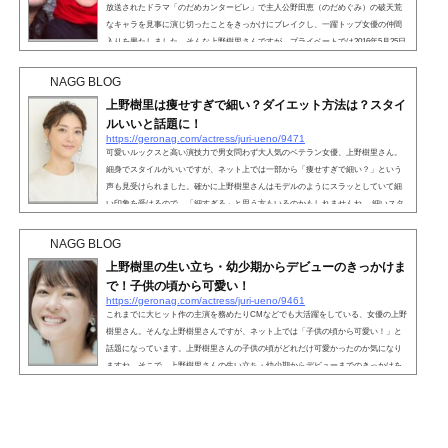
放送されたドラマ「のだめカンタービレ」で主人公野田恵（のだめぐみ）の破天荒
なキャラを見事に演じ切ったことをきっかけにブレイクし、一躍トップ女優の仲間
入りを果たしました。そんな上野樹里さんですが、プライベートでは2016年5月25日
にロックバンド「TRICERATOPS」のボーカリスト・和田唱さんと結婚していま
す。そこで今回は、上野樹里さんと和田唱さんとの間に子供はいるのか・子供嫌い
NAGG BLOG
の噂について、調査していきたいと思います。こちら読まれて...
上野樹里は痩せすぎで細い？ダイエット方法は？スタイ
ルいいと話題に！
https://geronag.com/actress/juri-ueno/9471
可愛いルックスと高い演技力で男女問わず大人気のベテラン女優、上野樹里さん。
細身でスタイルがいいですが、ネット上では一部から「痩せすぎで細い？」という
声も見受けられました。確かに上野樹里さんはモデルのようにスラッとしていて細
い印象を受けるので、「細すぎる」と思う方もいるのかもしれませんね。 細いスタ
イルは女性の憧れですよね。そんな憧れのスタイルの上野樹里さんが、どうやって
体型維持をしているのか気になる方もいるのではないでしょうか。そこで、気にな
NAGG BLOG
る上野樹里さんのダイエット方法について、徹底調...
上野樹里の生い立ち・幼少期からデビューのきっかけま
で！子供の頃から可愛い！
https://geronag.com/actress/juri-ueno/9461
これまでに大ヒット作の主演を務めたりCMなどでも大活躍をしている、女優の上野
樹里さん。そんな上野樹里さんですが、ネット上では「子供の頃から可愛い！」と
話題になっています。上野樹里さんの子供の頃がどれだけ可愛かったのか気になり
ますね。そこで、上野樹里さんの生い立ち・幼少期からデビューまでのきっかけを
まとめてみました。こちらも読まれています。上野樹里の生い立ち・幼少期からデ
ビューまで！上野樹里さんは1986年5月25日に生まれ、兵庫県加古川市で育ちまし
た。2001年、当時P＆Gヘルスケアから発売されていた「クレ...