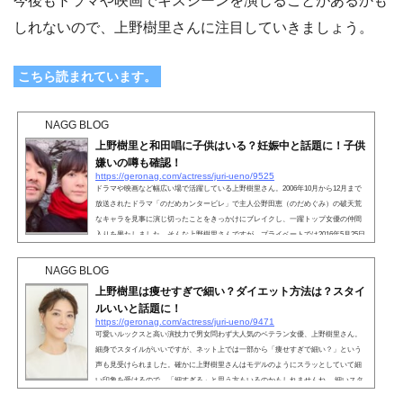
今後もドラマや映画でキスシーンを演じることがあるかも
しれないので、上野樹里さんに注目していきましょう。
こちら読まれています。
NAGG BLOG
上野樹里と和田唱に子供はいる？妊娠中と話題に！子供
嫌いの噂も確認！
https://geronag.com/actress/juri-ueno/9525
ドラマや映画など幅広い場で活躍している上野樹里さん。2006年10月から12月まで
放送されたドラマ「のだめカンタービレ」で主人公野田恵（のだめぐみ）の破天荒
なキャラを見事に演じ切ったことをきっかけにブレイクし、一躍トップ女優の仲間
入りを果たしました。そんな上野樹里さんですが、プライベートでは2016年5月25日
にロックバンド「TRICERATOPS」のボーカリスト・和田唱さんと結婚していま
す。そこで今回は、上野樹里さんと和田唱さんとの間に子供はいるのか・子供嫌い
NAGG BLOG
の噂について、調査していきたいと思います。こちら読まれて...
上野樹里は痩せすぎで細い？ダイエット方法は？スタイ
ルいいと話題に！
https://geronag.com/actress/juri-ueno/9471
可愛いルックスと高い演技力で男女問わず大人気のベテラン女優、上野樹里さん。
細身でスタイルがいいですが、ネット上では一部から「痩せすぎで細い？」という
声も見受けられました。確かに上野樹里さんはモデルのようにスラッとしていて細
い印象を受けるので、「細すぎる」と思う方もいるのかもしれませんね。 細いスタ
イルは女性の憧れですよね。そんな憧れのスタイルの上野樹里さんが、どうやって