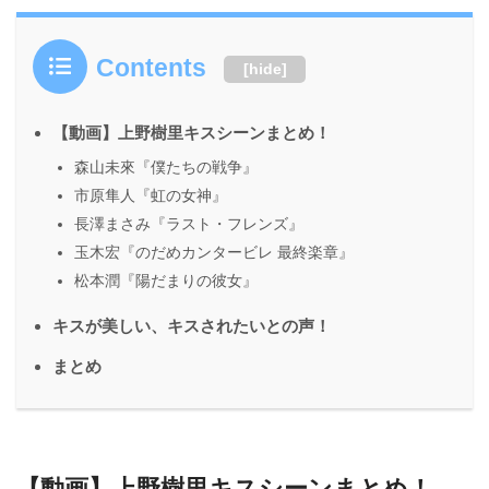
Contents
[
hide
]
【動画】上野樹里キスシーンまとめ！
森山未來『僕たちの戦争』
市原隼人『虹の女神』
長澤まさみ『ラスト・フレンズ』
玉木宏『のだめカンタービレ 最終楽章』
松本潤『陽だまりの彼女』
キスが美しい、キスされたいとの声！
まとめ
【動画】上野樹里キスシーンまとめ！