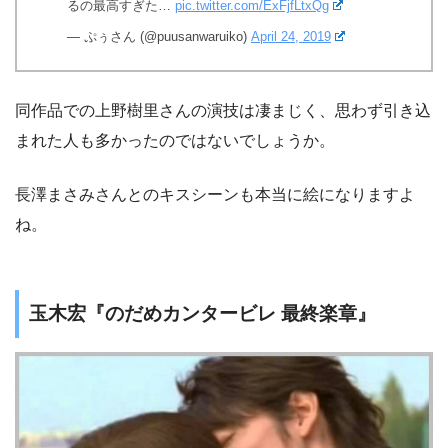
るの最高すぎた…
pic.twitter.com/ExFjfLtxQg
— ぷぅさん (@puusanwaruiko)
April 24, 2019
同作品での上野樹里さんの演技は凄まじく、思わず引き込
まれた人も多かったのではないでしょうか。
長澤まさみさんとのキスシーンも本当に絵になりますよ
ね。
玉木宏『のだめカンタービレ 最終楽章』