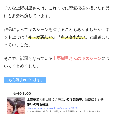
そんな上野樹里さんは、これまでに恋愛模様を描いた作品
にも多数出演しています。
作品によってキスシーンを演じることもありましたが、ネ
ット上では
「
キスが美しい
」「
キスされたい
」
と話題にな
っていました。
そこで、話題となっている
上野樹里さんのキスシーン
につ
いてまとめました。
こちら読まれています。
NAGG BLOG
上野樹里と和田唱に子供はいる？妊娠中と話題に！子供
嫌いの噂も確認！
https://geronag.com/actress/juri-ueno/9525
ドラマや映画など幅広い場で活躍している上野樹里さん。2006年10月から12月まで