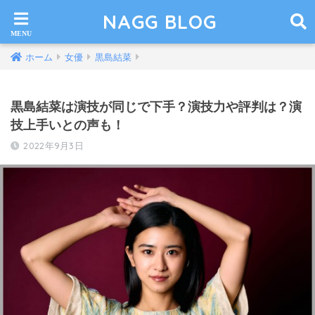
NAGG BLOG
ホーム
女優
黒島結菜
黒島結菜は演技が同じで下手？演技力や評判は？演
技上手いとの声も！
2022年9月3日