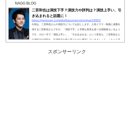
が、一部で「演技下手」「演技が同じ」と辛辣な意見が飛び交っています。有村架
NAGG BLOG
純さんは女優として息が長いですが、それでも「演技下手」...
二宮和也は演技下手？演技力や評判は？演技上手い、引
き込まれると話題に！
https://geronag.com/idol/kazunari-ninomiya/18902
今回は、二宮和也さんの演技力についてお話しします。人気ドラマ・映画に多数出
演する二宮和也さんですが、「演技下手」と辛辣な意見を述べる視聴者もいるよう
です。その一方で「演技上手い」、「引き込まれる」という意見も。二宮和也さん
の演技力や評判を、出演作品を振り返りながら確認していきましょう。こちらも読
まれています。二宮和也は演技下手？様々なドラマや映画に出演し、俳優としても
知名度が高い二宮和也さん。2022年には『マイファミリー』に出演し、注目を集め
スポンサーリンク
ています。しかし、二宮和也さんの演技力に対して「演技...