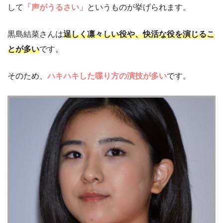
して
「声がうるさい」
というものが挙げられます。
黒島結菜さんは
逞しく凛々しい役や、快活な役を演じるこ
とが多い
です。
そのため、
ハキハキした喋り方の演技が多い
です。