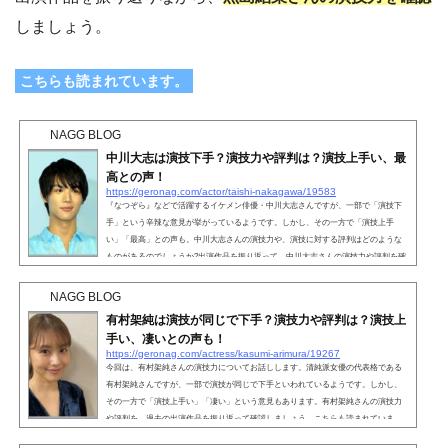
しましょう。
こちらも読まれています。
NAGG BLOG
中川大志は演技下手？演技力や評判は？演技上手い、最
高との声！
https://geronag.com/actor/taishi-nakagawa/19583
『なつぞら』などで活躍するイケメン俳優・中川大志さんですが、一部で「演技下
手」という辛辣な意見が挙がっているようです。しかし、その一方で「演技上手
い」「最高」との声も。中川大志さんの演技力や、演技に対する評判はどのような
ものがあるのでしょうか?出演作品を振り返って、中川大志さんの演技力や評判を確
認しましょう。こちらも読まれています。中川大志は演技下手？イケメン俳優とし
て名高い中川大志さんですが、演技に対して「演技下手」と否定的な意見を述べる
NAGG BLOG
人がいるようです。SNSでは中川大志さんの演技が下手とい...
有村架純は演技が同じで下手？演技力や評判は？演技上
手い、凄いとの声も！
https://geronag.com/actress/kasumi-arimura/19267
今回は、有村架純さんの演技力についてお話しします。清純派女優の代表格である
有村架純さんですが、一部で演技が同じで下手といわれているようです。しかし、
その一方で「演技上手い」「凄い」という意見もあります。有村架純さんの演技力
や評判を、過去の出演作品を振り返って確認しましょう。こちらも読まれていま
す。有村架純は演技が同じで下手？若手女優の中でも人気の高い有村架純さんです