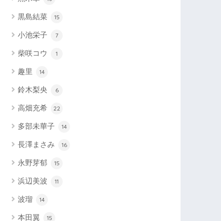
黒島結菜
15
小池栄子
7
柴咲コウ
1
趣里
14
鈴木梨央
6
高畑充希
22
多部未華子
14
長澤まさみ
16
永野芽郁
15
浜辺美波
11
波瑠
14
本田翼
15