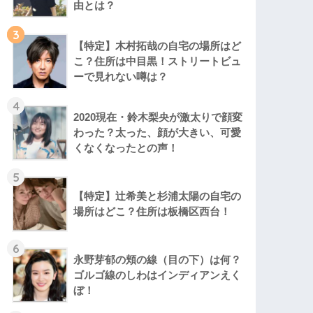
由とは？
3
【特定】木村拓哉の自宅の場所はど
こ？住所は中目黒！ストリートビュ
ーで見れない噂は？
4
2020現在・鈴木梨央が激太りで顔変
わった？太った、顔が大きい、可愛
くなくなったとの声！
5
【特定】辻希美と杉浦太陽の自宅の
場所はどこ？住所は板橋区西台！
6
永野芽郁の頬の線（目の下）は何？
ゴルゴ線のしわはインディアンえく
ぼ！