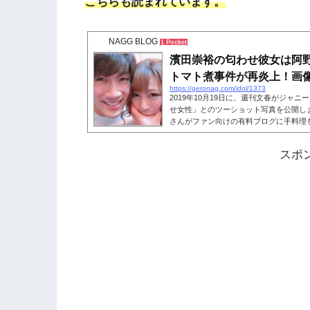
こちらも読まれています。
NAGG BLOG
1 Pocket
濱田崇裕の匂わせ彼女は阿
トマト煮事件が再炎上！画
https://geronag.com/idol/1373
2019年10月19日に、週刊文春がジャニ
せ女性」とのツーショット写真を公開しま
さんがファン向けの有料ブログに手料理
理なのでは？」と炎上しました。ネット
れていて「トマト煮事件」とまで言われ
スポ
した彼女と「トマト煮事件」の彼女は同
た。そんな匂わせ彼女、阿野ちひろさん
ょう。 こちらも読まれてい...