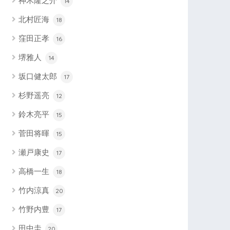
神木隆之介
14
北村匠海
18
窪田正孝
16
堺雅人
14
坂口健太郎
17
杉野遥亮
12
鈴木亮平
15
菅田将暉
15
瀬戸康史
17
高橋一生
18
竹内涼真
20
竹野内豊
17
田中圭
20