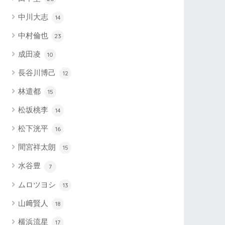
中川大志
14
中村倫也
23
成田凌
10
長谷川博己
12
林遣都
15
松坂桃李
14
松下洸平
16
間宮祥太朗
15
水谷豊
7
ムロツヨシ
13
山﨑賢人
18
横浜流星
17