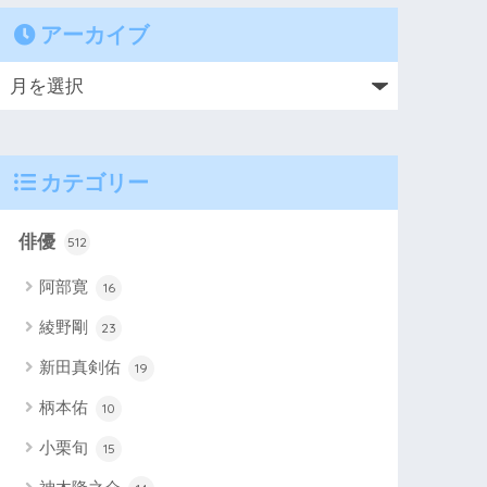
アーカイブ
カテゴリー
俳優
512
阿部寛
16
綾野剛
23
新田真剣佑
19
柄本佑
10
小栗旬
15