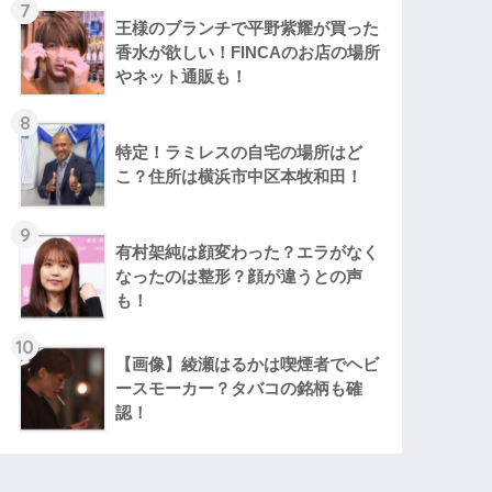
7
王様のブランチで平野紫耀が買った
香水が欲しい！FINCAのお店の場所
やネット通販も！
8
特定！ラミレスの自宅の場所はど
こ？住所は横浜市中区本牧和田！
9
有村架純は顔変わった？エラがなく
なったのは整形？顔が違うとの声
も！
10
【画像】綾瀬はるかは喫煙者でヘビ
ースモーカー？タバコの銘柄も確
認！