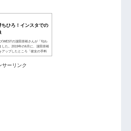
野ちひろ！インスタでの
像
ーズWESTの濵田崇裕さんが「匂わ
した。2019年の6月に、濵田崇裕
をアップしたところ「彼女の手料
では「トマト煮女」と彼女は呼ば
るように。。。 今回、文春が報道
ンサーリンク
一人物だということがわかりまし
の気になる情報を探っていきまし