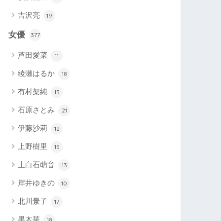
吉沢亮
19
女優
377
芦田愛菜
11
綾瀬はるか
18
有村架純
13
石原さとみ
21
伊藤沙莉
12
上野樹里
15
上白石萌音
13
岸井ゆきの
10
北川景子
17
黒木華
18