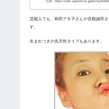
引用：https://web.sapmed.ac.jp/prs/eyelid/pto
芸能人でも、和田アキ子さんや宮根誠司さ
す。
生まれつきの先天性タイプもあります。