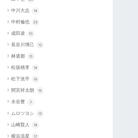
中川大志
14
中村倫也
23
成田凌
10
長谷川博己
12
林遣都
15
松坂桃李
14
松下洸平
16
間宮祥太朗
15
水谷豊
7
ムロツヨシ
13
山﨑賢人
18
横浜流星
17