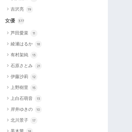
吉沢亮
19
女優
377
芦田愛菜
11
綾瀬はるか
18
有村架純
13
石原さとみ
21
伊藤沙莉
12
上野樹里
15
上白石萌音
13
岸井ゆきの
10
北川景子
17
黒木華
18