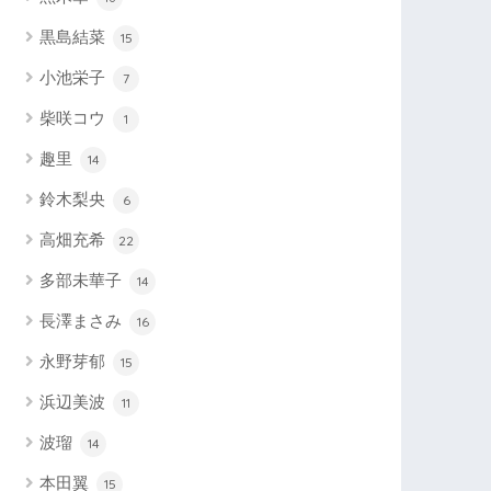
黒島結菜
15
小池栄子
7
柴咲コウ
1
趣里
14
鈴木梨央
6
高畑充希
22
多部未華子
14
長澤まさみ
16
永野芽郁
15
浜辺美波
11
波瑠
14
本田翼
15