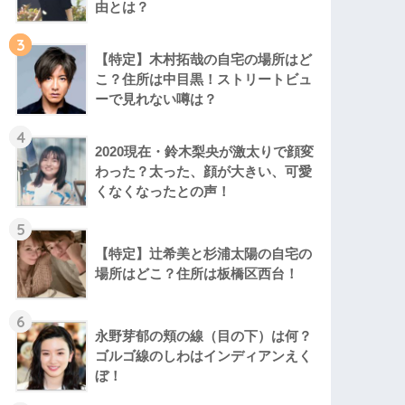
由とは？
3
【特定】木村拓哉の自宅の場所はど
こ？住所は中目黒！ストリートビュ
ーで見れない噂は？
4
2020現在・鈴木梨央が激太りで顔変
わった？太った、顔が大きい、可愛
くなくなったとの声！
5
【特定】辻希美と杉浦太陽の自宅の
場所はどこ？住所は板橋区西台！
6
永野芽郁の頬の線（目の下）は何？
ゴルゴ線のしわはインディアンえく
ぼ！