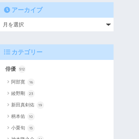
アーカイブ
カテゴリー
俳優
512
阿部寛
16
綾野剛
23
新田真剣佑
19
柄本佑
10
小栗旬
15