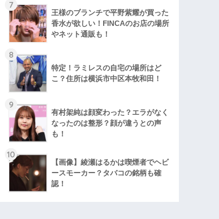
7
王様のブランチで平野紫耀が買った
香水が欲しい！FINCAのお店の場所
やネット通販も！
8
特定！ラミレスの自宅の場所はど
こ？住所は横浜市中区本牧和田！
9
有村架純は顔変わった？エラがなく
なったのは整形？顔が違うとの声
も！
10
【画像】綾瀬はるかは喫煙者でヘビ
ースモーカー？タバコの銘柄も確
認！