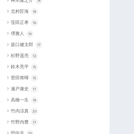
神木隆之介
14
北村匠海
18
窪田正孝
16
堺雅人
14
坂口健太郎
17
杉野遥亮
12
鈴木亮平
15
菅田将暉
15
瀬戸康史
17
高橋一生
18
竹内涼真
20
竹野内豊
17
田中圭
20