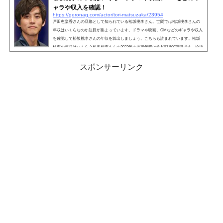
ャラや収入を確認！
https://geronag.com/actor/tori-matsuzaka/23954
戸田恵梨香さんの旦那として知られている松坂桃李さん。世間では松坂桃李さんの
年収はいくらなのか注目が集まっています。ドラマや映画、CMなどのギャラや収入
を確認して松坂桃李さんの年収を算出しましょう。こちらも読まれています。松坂
桃李の年収はいくら？松坂桃李さんの2023年の推定年収は約1億7,500万円です。松坂
桃李さんは2023年にお金が大量に発生するCMやドラマに多数出演しているため、年
収は非常に高額になっています。現在の松坂桃李さんの収入源は、以下のとおり。
スポンサーリンク
ドラマ 映画 CM主な収入源は上記ですが、テレビ出...