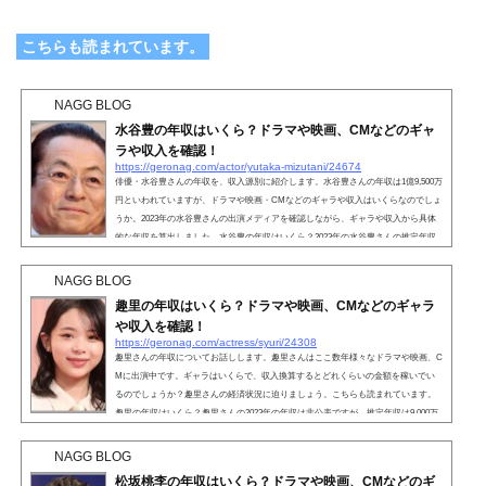
こちらも読まれています。
NAGG BLOG
水谷豊の年収はいくら？ドラマや映画、CMなどのギャ
ラや収入を確認！
https://geronag.com/actor/yutaka-mizutani/24674
俳優・水谷豊さんの年収を、収入源別に紹介します。水谷豊さんの年収は1億9,500万
円といわれていますが、ドラマや映画・CMなどのギャラや収入はいくらなのでしょ
うか。2023年の水谷豊さんの出演メディアを確認しながら、ギャラや収入から具体
的な年収を算出しました。水谷豊の年収はいくら？2023年の水谷豊さんの推定年収
は、約1億9,500万円です。水谷豊さんの2023年現在の収入源は、以下のとおり。 ド
ラマ 映画 CM 舞台2023年度は映画に出演していませんが、昨今露出頻度が減ってい
NAGG BLOG
た舞台に出演しています。水谷豊さんの各メディ...
趣里の年収はいくら？ドラマや映画、CMなどのギャラ
や収入を確認！
https://geronag.com/actress/syuri/24308
趣里さんの年収についてお話しします。趣里さんはここ数年様々なドラマや映画、C
Mに出演中です。ギャラはいくらで、収入換算するとどれくらいの金額を稼いでい
るのでしょうか？趣里さんの経済状況に迫りましょう。こちらも読まれています。
趣里の年収はいくら？趣里さんの2023年の年収は非公表ですが、推定年収は9,000万
円と予想します。趣里さんは2023年10月からの朝ドラ『ブギウギ』で主演を務めて
おり、CMにも出演。あの『相棒』で有名な水谷豊さんの娘ということもあり、話題
NAGG BLOG
性には事欠きません。女優として人気が右肩上がりな上に...
松坂桃李の年収はいくら？ドラマや映画、CMなどのギ