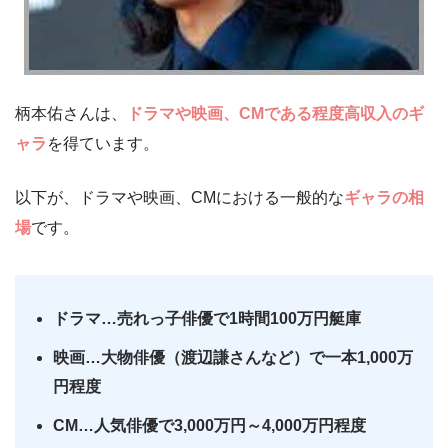
柄本佑さんは、
ドラマや映画、CMである程度高収入のギ
ャラ
を得ています。
以下が、ドラマや映画、CMにおける一般的な
ギャラの相
場
です。
ドラマ…売れっ子俳優で1時間100万円艇庫
映画…大物俳優（渡辺謙さんなど）で一本1,000万
円程度
CM…人気俳優で3,000万円～4,000万円程度