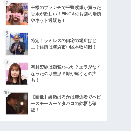
7
王様のブランチで平野紫耀が買った
香水が欲しい！FINCAのお店の場所
やネット通販も！
8
特定！ラミレスの自宅の場所はど
こ？住所は横浜市中区本牧和田！
9
有村架純は顔変わった？エラがなく
なったのは整形？顔が違うとの声
も！
10
【画像】綾瀬はるかは喫煙者でヘビ
ースモーカー？タバコの銘柄も確
認！