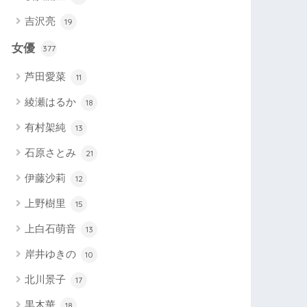
吉沢亮
19
女優
377
芦田愛菜
11
綾瀬はるか
18
有村架純
13
石原さとみ
21
伊藤沙莉
12
上野樹里
15
上白石萌音
13
岸井ゆきの
10
北川景子
17
黒木華
18