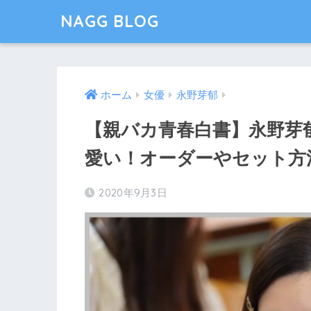
NAGG BLOG
ホーム
女優
永野芽郁
【親バカ青春白書】永野芽
愛い！オーダーやセット方
2020年9月3日