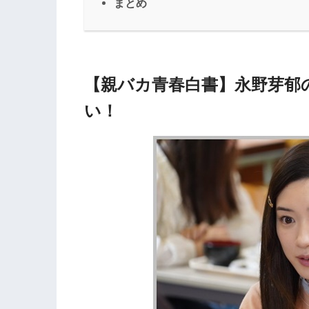
まとめ
【親バカ青春白書】永野芽郁
い！