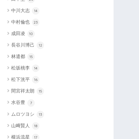
中川大志
14
中村倫也
23
成田凌
10
長谷川博己
12
林遣都
15
松坂桃李
14
松下洸平
16
間宮祥太朗
15
水谷豊
7
ムロツヨシ
13
山﨑賢人
18
横浜流星
17