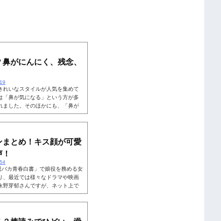
？鼻がにんにく、残念、
719
きれいなスタイルが人気を集めて
は「鼻が気になる」という方が多
れました。そのほかにも、「鼻が
で、「それでも可愛い」と思って
どうしてもほかのパーツよりも目に
鼻は、本当に団子鼻ででかいのか
。そこで、永野芽郁さんの鼻に対
ンまとめ！キス顔が可愛
声！
654
「親バカ青春白書」で娘役を務める女
り、最近では様々なドラマや映画
永野芽郁さんですが、ネット上で
ると話題になっています。 永野芽
を披露してきたのか気になる方も
は、そんな永野芽郁さんのキスシ
豪華で「永野芽郁になりたい」と