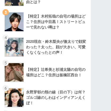
由とは？
3
【特定】木村拓哉の自宅の場所はど
こ？住所は中目黒！ストリートビュ
ーで見れない噂は？
4
2020現在・鈴木梨央が激太りで顔変
わった？太った、顔が大きい、可愛
くなくなったとの声！
5
【特定】辻希美と杉浦太陽の自宅の
場所はどこ？住所は板橋区西台！
6
永野芽郁の頬の線（目の下）は何？
ゴルゴ線のしわはインディアンえく
ぼ！