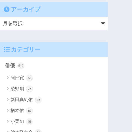
アーカイブ
カテゴリー
俳優
512
阿部寛
16
綾野剛
23
新田真剣佑
19
柄本佑
10
小栗旬
15