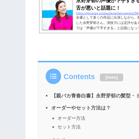
永野芽郁の声優が下手すぎ
の声について詳しく調査してい...
舌が悪いと話題に！
https://geronag.com/actress/mei-nagano/5
女優として多くの作品に出演しながら、
した永野芽郁さん。演技力には定評があ
では「声優が下手すぎる」と話題になっ
「滑舌が悪い」といった声が多く、評判
て、本当に永野芽郁の声優が下手すぎる
芽郁さんの声優が下手すぎるとの話題に
らも読まれています。永野芽郁の声優が下手
メ映画『二ノ国』が公開さ...
Contents
[
hide
]
【親バカ青春白書】永野芽郁の髪型・
オーダーやセット方法は？
オーダー方法
セット方法