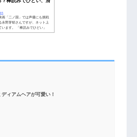
る？棒読みでひどい、滑
665
映画「二ノ国」では声優にも挑戦
る永野芽郁さんですが、ネット上
ています。 「棒読みでひどい」
も良くないみたいですね。果たし
のか気になります。そこで、永野
ついて詳しくご紹介します。 こち
すぎる？2019年8月23日にアニ
ミディアムヘアが可愛い！