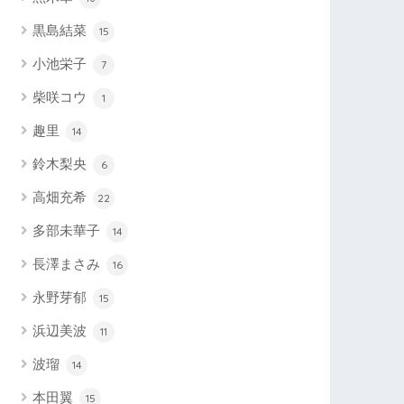
黒島結菜
15
小池栄子
7
柴咲コウ
1
趣里
14
鈴木梨央
6
高畑充希
22
多部未華子
14
長澤まさみ
16
永野芽郁
15
浜辺美波
11
波瑠
14
本田翼
15