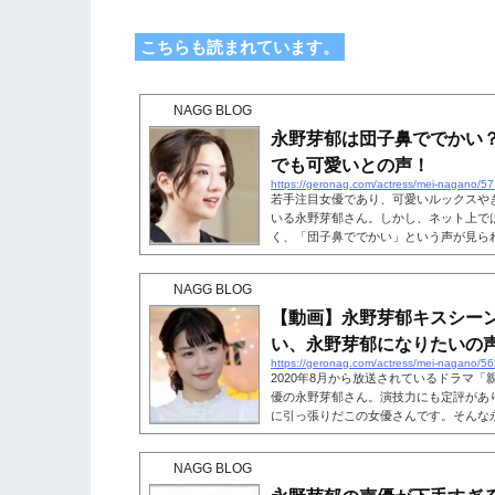
こちらも読まれています。
NAGG BLOG
永野芽郁は団子鼻ででかい
でも可愛いとの声！
https://geronag.com/actress/mei-nagano/5
若手注目女優であり、可愛いルックスや
いる永野芽郁さん。しかし、ネット上で
く、「団子鼻ででかい」という声が見ら
にんにく」「残念」との声もあった一方
いる方も。 鼻は顔の中心にあるので、
NAGG BLOG
入ってしまいますよね。永野芽郁さんの
気になる方もいるのではないでしょうか
【動画】永野芽郁キスシー
する声について詳しくご紹介し...
い、永野芽郁になりたいの
https://geronag.com/actress/mei-nagano/5
2020年8月から放送されているドラマ
優の永野芽郁さん。演技力にも定評があ
に引っ張りだこの女優さんです。そんな
は永野芽郁さんのキスシーンが可愛すぎ
郁さんが、これまでにどんなキスシーン
NAGG BLOG
いるのではないでしょうか。そこで今回
ーンや「キス顔が可愛い」、キス相手が