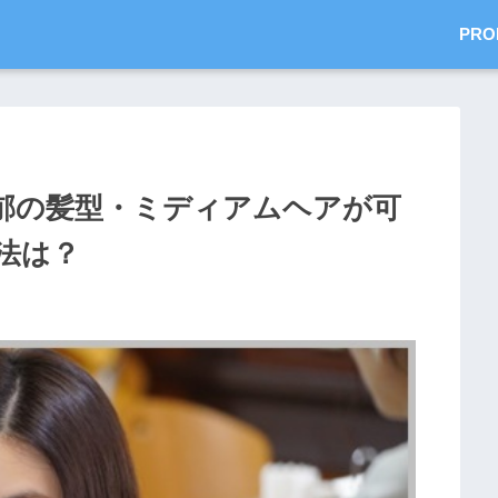
PRO
郁の髪型・ミディアムヘアが可
法は？