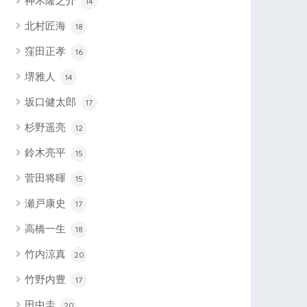
神木隆之介
14
北村匠海
18
窪田正孝
16
堺雅人
14
坂口健太郎
17
杉野遥亮
12
鈴木亮平
15
菅田将暉
15
瀬戸康史
17
高橋一生
18
竹内涼真
20
竹野内豊
17
田中圭
20