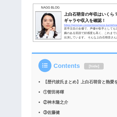
キングで第2位に選ばれるなど、華々しい
NAGG BLOG
石萌音さんは、中学校時代から芸能活動
動と学業を両立しており、大学はあの明
上白石萌音の年収はいくら
上白石萌音さんの学歴・明治大...
ギャラや収入を確認！
https://geronag.com/actress/mone-kamishira
若手注目の女優で、声優や歌手としても
嬌のある笑顔で好感度も高く、これまで
出演しています。 そんな上白石萌音さ
年収がすごいと話題になっています。そ
の年収を稼いでいるのか、気になる人も
で、上白石萌音さんの年収についてや、
についても徹底的に調査していきます。
萌音の年収はいくら？これまで...
Contents
[
hide
]
【歴代彼氏まとめ】上白石萌音と熱愛
①菅田将暉
②神木隆之介
③佐藤健