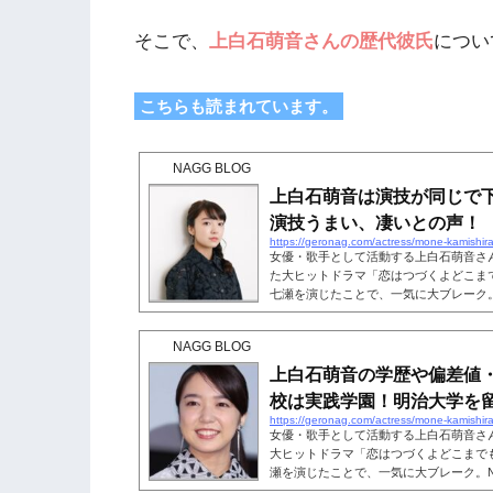
そこで、
上白石萌音さんの歴代彼氏
につい
こちらも読まれています。
NAGG BLOG
上白石萌音は演技が同じで
演技うまい、凄いとの声！
https://geronag.com/actress/mone-kamishira
女優・歌手として活動する上白石萌音さん
た大ヒットドラマ「恋はつづくよどこまで
七瀬を演じたことで、一気に大ブレーク。
キングサイト「gooランキング」では、2
ランキングで第2位に選ばれるなど、華々
NAGG BLOG
021年は大河ドラマ「青天を衝（つ）け
いのある女優といっても過言ではありま
上白石萌音の学歴や偏差値
映画に出演することもあり、上...
校は実践学園！明治大学を
https://geronag.com/actress/mone-kamishira
女優・歌手として活動する上白石萌音さ
大ヒットドラマ「恋はつづくよどこまでも
瀬を演じたことで、一気に大ブレーク。N
ングサイト「gooランキング」では、今