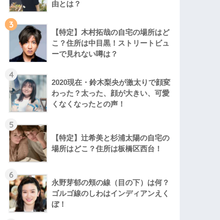
由とは？
3
【特定】木村拓哉の自宅の場所はど
こ？住所は中目黒！ストリートビュ
ーで見れない噂は？
4
2020現在・鈴木梨央が激太りで顔変
わった？太った、顔が大きい、可愛
くなくなったとの声！
5
【特定】辻希美と杉浦太陽の自宅の
場所はどこ？住所は板橋区西台！
6
永野芽郁の頬の線（目の下）は何？
ゴルゴ線のしわはインディアンえく
ぼ！