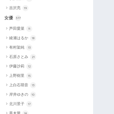
吉沢亮
19
女優
377
芦田愛菜
11
綾瀬はるか
18
有村架純
13
石原さとみ
21
伊藤沙莉
12
上野樹里
15
上白石萌音
13
岸井ゆきの
10
北川景子
17
黒木華
18