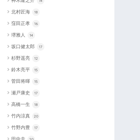
神木隆之介
14
北村匠海
18
窪田正孝
16
堺雅人
14
坂口健太郎
17
杉野遥亮
12
鈴木亮平
15
菅田将暉
15
瀬戸康史
17
高橋一生
18
竹内涼真
20
竹野内豊
17
田中圭
20