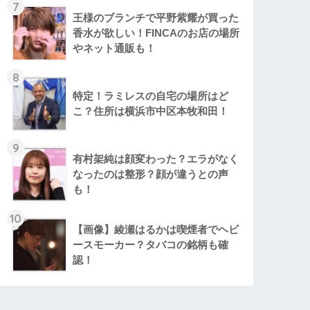
7
王様のブランチで平野紫耀が買った
香水が欲しい！FINCAのお店の場所
やネット通販も！
8
特定！ラミレスの自宅の場所はど
こ？住所は横浜市中区本牧和田！
9
有村架純は顔変わった？エラがなく
なったのは整形？顔が違うとの声
も！
10
【画像】綾瀬はるかは喫煙者でヘビ
ースモーカー？タバコの銘柄も確
認！