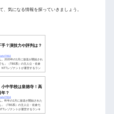
て、気になる情報を探っていきましょう。
下手？演技力や評判は？
ishi/7892
。2020年の1月に放送が開始され
も」（TBS系）の主人公・佐倉
NTTレゾナントが運営するラン
020年最もブレークしたと思う女優
しい活躍をみせています。 更に2
」の出演も決定するなど、今最も勢
せん。一方で、数多くのドラマや
・小中学校は皇徳寺！高
留年？
ishi/7834
ん。昨年の1月に放送が開始された
」（TBS系）の主人公・佐倉七
TTレゾナントが運営するランキ
年最もブレークしたと思う女優ラン