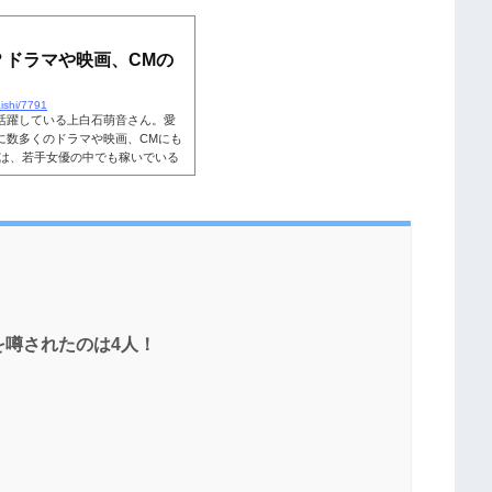
活躍をみせています。 そんな上白
をスタートし、高校時代は芸能活
治大学とのこと。そこで今回は、
？ドラマや映画、CMの
ishi/7791
活躍している上白石萌音さん。愛
に数多くのドラマや映画、CMにも
んは、若手女優の中でも稼いでいる
んな上白石萌音さんがどれくらい
いるのではないでしょうか。そこ
ドラマや映画、CMのギャラや収入
こちらも読まれています。上白石
を噂されたのは4人！