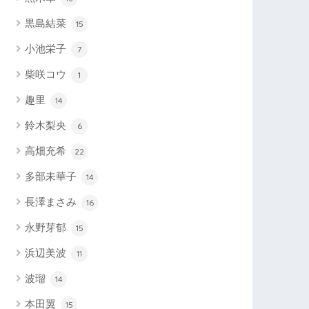
黒島結菜
15
小池栄子
7
柴咲コウ
1
趣里
14
鈴木梨央
6
高畑充希
22
多部未華子
14
長澤まさみ
16
永野芽郁
15
浜辺美波
11
波瑠
14
本田翼
15