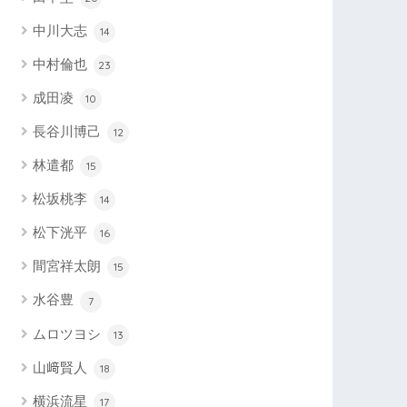
中川大志
14
中村倫也
23
成田凌
10
長谷川博己
12
林遣都
15
松坂桃李
14
松下洸平
16
間宮祥太朗
15
水谷豊
7
ムロツヨシ
13
山﨑賢人
18
横浜流星
17