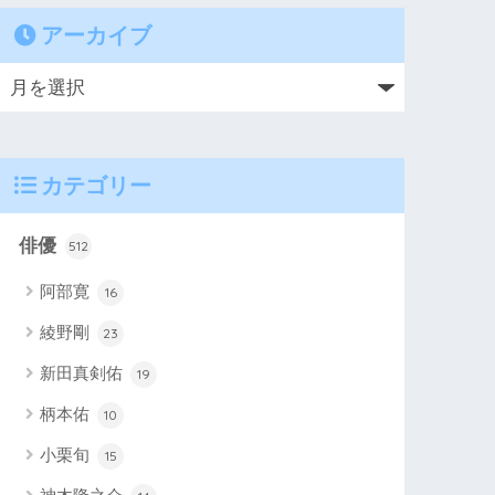
アーカイブ
カテゴリー
俳優
512
阿部寛
16
綾野剛
23
新田真剣佑
19
柄本佑
10
小栗旬
15