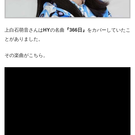
上白石萌音さんは
HY
の名曲
『366日』
をカバーしていたこ
とがありました。
その楽曲がこちら。