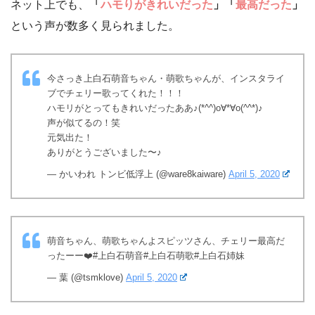
ネット上でも、
「
ハモりがきれいだった
」「
最高だった
」
という声が数多く見られました。
今さっき上白石萌音ちゃん・萌歌ちゃんが、インスタライ
ブでチェリー歌ってくれた！！！
ハモリがとってもきれいだったああ♪(*^^)o∀*∀o(^^*)♪
声が似てるの！笑
元気出た！
ありがとうございました〜♪
— かいわれ トンビ低浮上 (@ware8kaiware)
April 5, 2020
萌音ちゃん、萌歌ちゃんよスピッツさん、チェリー最高だ
ったーー❤️#上白石萌音#上白石萌歌#上白石姉妹
— 葉 (@tsmklove)
April 5, 2020