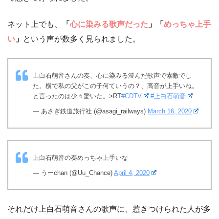
ネット上でも、
「
心に染みる歌声だった
」「
めっちゃ上手
い
」
という声が数多く見られました。
上白石萌音さんの奏、心に染みる澄んだ歌声で素敵でし
た。横で私の父がこの子何ていうの？、高音が上手いね。
と言ったのは少々驚いた。>RT
#CDTV
#上白石萌音
— あさぎ鉄道旅行社 (@asagi_railways)
March 16, 2020
上白石萌音の奏めっちゃ上手いな
— うーchan (@Uu_Chance)
April 4, 2020
それだけ上白石萌音さんの歌声に、惹きつけられた人が多