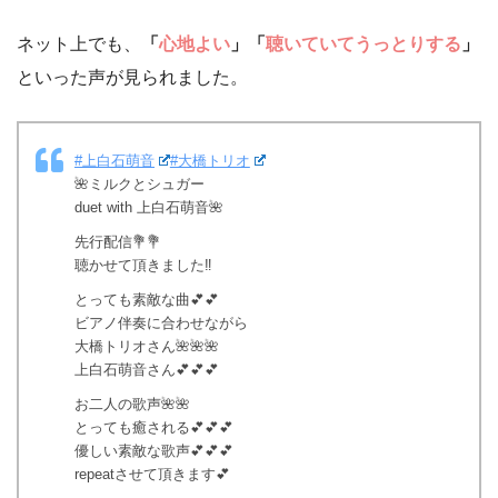
ネット上でも、
「
心地よい
」「
聴いていてうっとりする
」
といった声が見られました。
#上白石萌音
#大橋トリオ
🌺ミルクとシュガー
duet with 上白石萌音🌺
先行配信💐💐
聴かせて頂きました‼️
とっても素敵な曲💕💕
ビアノ伴奏に合わせながら
大橋トリオさん🌺🌺🌺
上白石萌音さん💕💕💕
お二人の歌声🌺🌺
とっても癒される💕💕💕
優しい素敵な歌声💕💕💕
repeatさせて頂きます💕