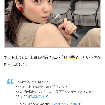
ネット上では、上白石萌音さんの
「
歌下手？
」
という声が
見られました。
FNS歌謡祭みてるけどさ、
やっぱり上白石萌音？歌下手だよね？
なんでRAD出て来てないのに歌下手な方が出てきてんの？
(;Д;)(;Д;)
#FNS歌謡祭
— なつ (@nnykcikaaauai)
December 7, 2016