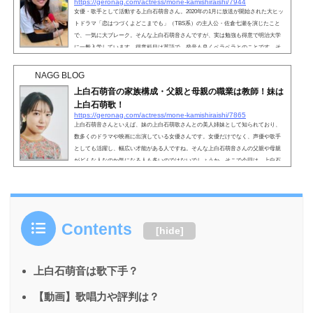
https://geronag.com/actress/mone-kamishiraishi/7944
女優・歌手として活動する上白石萌音さん。2020年の1月に放送が開始された大ヒッ
トドラマ「恋はつづくよどこまでも」（TBS系）の主人公・佐倉七瀬を演じたこと
で、一気に大ブレーク。そんな上白石萌音さんですが、実は勉強も得意で明治大学
に一般入学しています。得意科目は英語で、発音も良くペラペラとのことです。そ
こで、今回は上白石萌音さんの英語力と勉強方法についてまとめていきたいと思い
ます。こちらも読まれています。【動画】上白石萌音は英語がペラペラ！ドラマや
NAGG BLOG
歌手活動で人気の上白石萌音さん。そんな上白石萌音さん...
上白石萌音の家族構成・父親と母親の職業は教師！妹は
上白石萌歌！
https://geronag.com/actress/mone-kamishiraishi/7865
上白石萌音さんといえば、妹の上白石萌歌さんとの美人姉妹として知られており、
数多くのドラマや映画に出演している女優さんです。女優だけでなく、声優や歌手
としても活躍し、幅広い才能がある人ですね。そんな上白石萌音さんの父親や母親
がどんな人なのか気になる人も多いのではないでしょうか。そこで今回は、上白石
萌音さんの家族構成について詳しくみていきましょう。こちらも読まれています。
上白石萌音の家族構成・父親と母親の職業は教師！上白石萌音さんの家族構成は、
父親・母親・上白石萌音さん・妹の4人家族です。そんな上...
Contents
[
hide
]
上白石萌音は歌下手？
【動画】歌唱力や評判は？