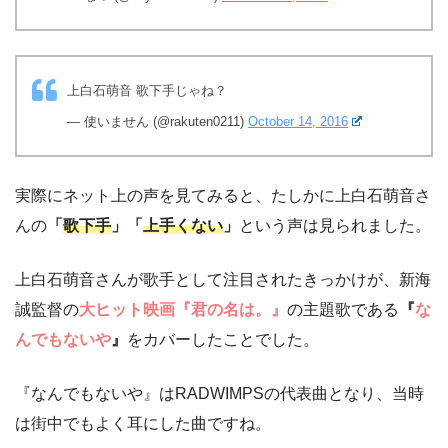
上白石萌音 歌下手じゃね？
— 使いません (@rakuten0211)
October 14, 2016
実際にネット上の声を見てみると、たしかに上白石萌音さ
んの
「
歌下手
」「
上手くない
」
という声は見られました。
上白石萌音さんが歌手として注目されたきっかけが、新海
誠監督の
大ヒット映画『君の名は。』
の主題歌である
『
な
んでもないや
』
をカバーしたことでした。
『なんでもないや』はRADWIMPSの代表曲となり、当時
は街中でもよく耳にした曲ですね。