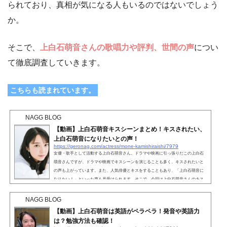
られており、真相が気になる人もいるのではないでしょう
か。
そこで、
上白石萌音さんの歌唱力や評判、世間の声
につい
て徹底調査していきます。
こちらも読まれています。
NAGG BLOG
【動画】上白石萌音キスシーンまとめ！キスされたい、
上白石萌音になりたいとの声！
https://geronag.com/actress/mone-kamishiraishi/7979
女優・歌手として活動する上白石萌音さん。ドラマや映画に引っ張りだこの上白石
萌音さんですが、ドラマや映画でキスシーンを演じることも多く、キスされたいと
の声も上がっています。また、人気俳優とキスをすることもあり、「上白石萌音に
なりたい！」といった声も見受けられます。そこで、今回は上白石萌音さんのキス
シーンをまとめていきたいと思います。こちらも読まれています。【動画】上白石
萌音キスシーンまとめ！上白石萌音さんのキスシーンの中で、特に話題に上がった
NAGG BLOG
のが2020年の1月に放送されたドラマ『恋はつづくよどこま...
【動画】上白石萌音は英語がペラペラ！発音や英語力
は？勉強方法も確認！