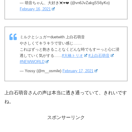
— 萌音ちゃん、大好き💓♥️❤️ (@vn6JvZakgSS6yKo)
February 16, 2021
ミルクとシュガーduetwith 上白石萌音
やさしくてキラキラで甘い感じ…….
これはずっと飽きることなくどんな時でもすーっと心に浸
透していく気がする……
#大橋トリオ
#上白石萌音
#NEWWORLD
— Yossy (@m__osmile)
February 17, 2021
上白石萌音さんの声は本当に透き通っていて、きれいです
ね。
スポンサーリンク