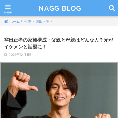
NAGG BLOG
ホーム
俳優
窪田正孝
窪田正孝の家族構成・父親と母親はどんな人？兄が
イケメンと話題に！
2021年12月1日