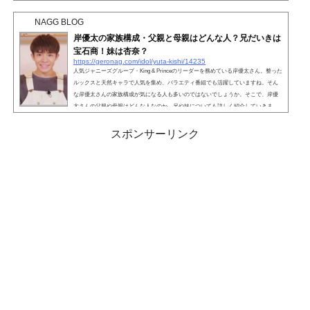
た、姉は教師という噂もありました。そこで、坂口健太郎さんの家族はどんな人た
ちなのか詳しく見ていきましょう。こちらも読まれています。 坂口健太郎の家族構
NAGG BLOG
成・父親は他界！坂口健太郎さんの家族構成...
岸優太の家族構成・父親と母親はどんな人？兄だいきは
宝石商！妹は杏奈？
https://geronag.com/idol/yuta-kishi/14235
人気ジャニーズグループ・King & Princeのリーダーを務めている岸優太さん。整った
ルックスと天然キャラで人気を集め、バラエティ番組でも活躍していますね。そん
な岸優太さんの家族構成が気になる人も多いのではないでしょうか。そこで、岸優
太さんの父親や母親はどんな人なのか、兄や妹についても詳しく紹介していきま
す。こちらも読まれています。 岸優太の家族構成・父親と母親はどんな人？岸優太
さんの家族構成は、父親・兄・優太さん・妹の4人家族です。以前出演した『ザ少年
スポンサーリンク
倶楽部』で家族構成について触れていました...