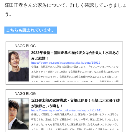
窪田正孝さんの家族について、詳しく確認していきましょ
う。
こちらも読まれています。
NAGG BLOG
2022年最新・窪田正孝の歴代彼女は合計8人！水川あさ
みと結婚！
https://geronag.com/actor/masataka-kubota/15616
今回は、窪田正孝さんに関する話題をお届けします。『ラジエーションハウス』な
ど人気ドラマ・映画・CMに出演する窪田正孝さんですが、なんと過去には8人もの
歴代彼女がいたようです。窪田正孝さんは現在女優の水川あさみさんと結婚してい
ますが、今までどんな女性と噂になったのでしょうか。そこで、窪田正孝さんの歴
代彼女について詳しく掘り下げてみました。こちらも読まれています。2022年最
新・窪田正孝の歴代彼女は合計8人！独特の雰囲気と可愛らしい笑顔で人気の窪田正
NAGG BLOG
孝さん。現在女優の水川あさみさんと結婚し、順風満帆な夫...
坂口健太郎の家族構成・父親は他界！母親は元女優？姉
が教師という噂も！
https://geronag.com/actor/kentaro-sakaguchi/14941
俳優として活躍している坂口健太郎さんは、家族思いで仲も良いとファンの間でも
有名ですね。過去にもテレビ番組やインタビュー等で、家族の話をしていたことも
ありました。そんな坂口健太郎さんの家族構成が気になる人も多いのではないでし
ょうか。 噂によると、父親は他界しており母親は元女優という情報もあります。ま