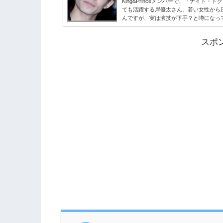
King&Princeメンバーで、『ナイト
ても活躍する岸優太さん。若い女性から
んですが、実は演技が下手？と噂になっ
で「演技うまい」「引き込まれる」とい
太さんの演技力や評判は、どうなってい
スポ
ています。岸優太は演技下手？岸優太さんとい
として活躍する傍ら、俳優としてもドラ
からはその愛くるしいキャ...