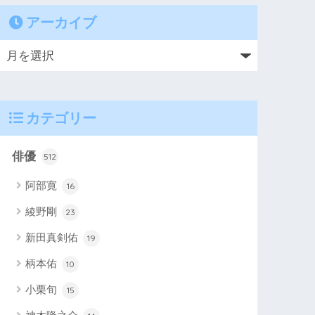
アーカイブ
カテゴリー
俳優
512
阿部寛
16
綾野剛
23
新田真剣佑
19
柄本佑
10
小栗旬
15