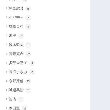
黒島結菜
15
小池栄子
7
柴咲コウ
1
趣里
14
鈴木梨央
6
高畑充希
22
多部未華子
14
長澤まさみ
16
永野芽郁
15
浜辺美波
11
波瑠
14
本田翼
15