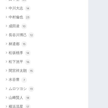
中川大志
14
中村倫也
23
成田凌
10
長谷川博己
12
林遣都
15
松坂桃李
14
松下洸平
16
間宮祥太朗
15
水谷豊
7
ムロツヨシ
13
山﨑賢人
18
横浜流星
17