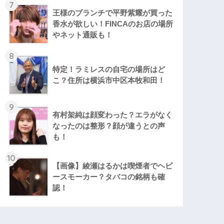
7
王様のブランチで平野紫耀が買った
香水が欲しい！FINCAのお店の場所
やネット通販も！
8
特定！ラミレスの自宅の場所はど
こ？住所は横浜市中区本牧和田！
9
有村架純は顔変わった？エラがなく
なったのは整形？顔が違うとの声
も！
10
【画像】綾瀬はるかは喫煙者でヘビ
ースモーカー？タバコの銘柄も確
認！