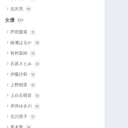
吉沢亮
19
女優
377
芦田愛菜
11
綾瀬はるか
18
有村架純
13
石原さとみ
21
伊藤沙莉
12
上野樹里
15
上白石萌音
13
岸井ゆきの
10
北川景子
17
黒木華
18