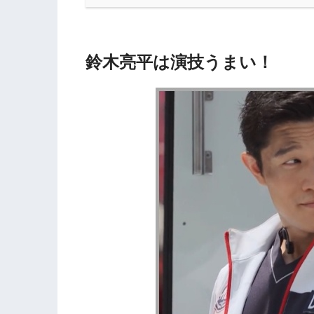
鈴木亮平は演技うまい！