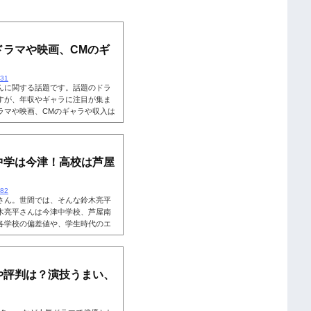
ドラマや映画、CMのギ
431
んに関する話題です。話題のドラ
すが、年収やギャラに注目が集ま
ラマや映画、CMのギャラや収入は
鈴木亮平さんの収入に切り込んで
鈴木亮平の年収はいくら？『レン
話題作品・人気作品に俳優として多
大河ドラマ『西郷どん』で主演を務
中学は今津！高校は芦屋
..
482
さん。世間では、そんな鈴木亮平
木亮平さんは今津中学校、芦屋南
各学校の偏差値や、学生時代のエ
学歴を掘り下げていきます。こち
西宮市立津門小学校まずは、鈴木
。鈴木亮平さんは、西宮市立津門
鈴木亮平さん公式で出身小学校に
や評判は？演技うまい、