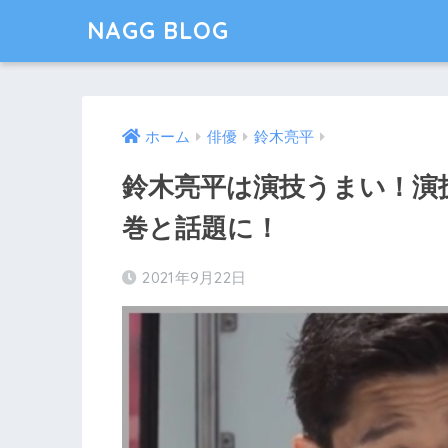
NAGG BLOG
ホーム
俳優
鈴木亮平
鈴木亮平は演技うまい！演
巻と話題に！
2021年9月22日