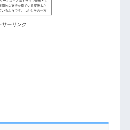
・ドクター』など人気ドラマで俳優とし
圧倒的な支持を得ている岸優太さ
ているようです。しかしその一方
った意見もあります。実際の岸優
るのでしょうか？こちらも読まれ
ンサーリンク
えば、King&Princeメンバー
マにも出演していますね。ファン