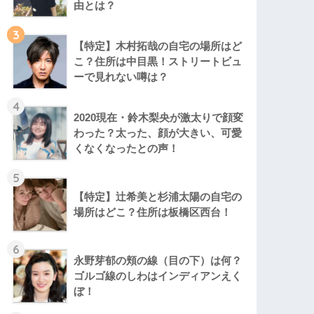
由とは？
3
【特定】木村拓哉の自宅の場所はど
こ？住所は中目黒！ストリートビュ
ーで見れない噂は？
4
2020現在・鈴木梨央が激太りで顔変
わった？太った、顔が大きい、可愛
くなくなったとの声！
5
【特定】辻希美と杉浦太陽の自宅の
場所はどこ？住所は板橋区西台！
6
永野芽郁の頬の線（目の下）は何？
ゴルゴ線のしわはインディアンえく
ぼ！