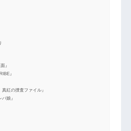
り
仮面』
IBE』
 真紅の捜査ファイル』
レバ娘』