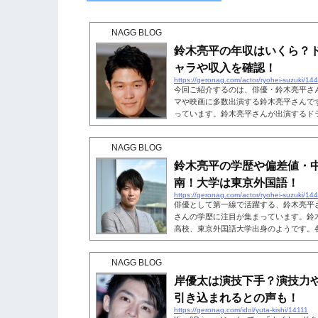
NAGG BLOG
鈴木亮平の年収はいくら？
ャラや収入を確認！
https://geronag.com/actor/ryohei-suzuki/14
今回ご紹介するのは、俳優・鈴木亮平さ
マや映画に多数出演する鈴木亮平さんで
っています。鈴木亮平さんが出演するド
どれくらいなのでしょうか？人気俳優・
みましょう。こちらも読まれています。
NAGG BLOG
アイ漫画家』や『TOKYO MER』など
数出演する鈴木亮平さん。2018年には
鈴木亮平の学歴や偏差値・
め、同年に発表された『俳優ギャラランキ.
南！大学は東京外国語！
https://geronag.com/actor/ryohei-suzuki/14
俳優として第一線で活躍する、鈴木亮平
さんの学歴に注目が集まっています。鈴
高校、東京外国語大学出身のようです。
ピソードなどを交えて、鈴木亮平さんの
らも読まれています。鈴木亮平の学歴・
NAGG BLOG
亮平さんの出身小学校からご紹介します
小学校出身だそうです。ただこちらは、
岸優太は演技下手？演技力
ついて言及していたわけではなく、wik...
引き込まれるとの声も！
https://geronag.com/idol/yuta-kishi/14111