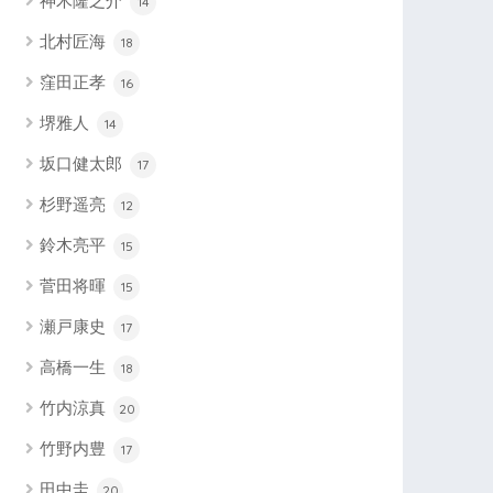
神木隆之介
14
北村匠海
18
窪田正孝
16
堺雅人
14
坂口健太郎
17
杉野遥亮
12
鈴木亮平
15
菅田将暉
15
瀬戸康史
17
高橋一生
18
竹内涼真
20
竹野内豊
17
田中圭
20