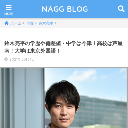
NAGG BLOG
ホーム
俳優
鈴木亮平
鈴木亮平の学歴や偏差値・中学は今津！高校は芦屋
南！大学は東京外国語！
2021年8月31日