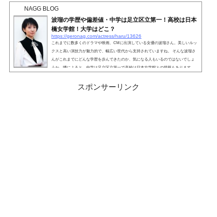
いてお話しします。岸優太さんは2021年8月現在、出身小学校が不明となっていま
NAGG BLOG
す。そのため中学校からの学歴になりますが、中学は川越...
波瑠の学歴や偏差値・中学は足立区立第一！高校は日本
橋女学館！大学はどこ？
https://geronag.com/actress/haru/13626
これまでに数多くのドラマや映画、CMに出演している女優の波瑠さん。美しいルッ
クスと高い演技力が魅力的で、幅広い世代から支持されていますね。 そんな波瑠さ
んがこれまでにどんな学歴を歩んできたのか、気になる人もいるのではないでしょ
うか。噂によると、中学は足立区立第一で高校は日本女学館との情報もあります。
そこで、波瑠さんの学歴について詳しく見ていきましょう。こちらも読まれていま
す。波瑠の学歴・足立区立千寿第八小学校波瑠さんの出身小学校は、足立区立千寿
スポンサーリンク
第八小学校です。1998年4月に入学し、2004年3月に...