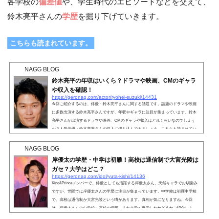
各学校の
偏差値
や、学生時代のエピソードなどを交えて、
鈴木亮平さんの
学歴
を掘り下げていきます。
こちらも読まれています。
NAGG BLOG
鈴木亮平の年収はいくら？ドラマや映画、CMのギャラ
や収入を確認！
https://geronag.com/actor/ryohei-suzuki/14431
今回ご紹介するのは、俳優・鈴木亮平さんに関する話題です。話題のドラマや映画
に多数出演する鈴木亮平さんですが、年収やギャラに注目が集まっています。鈴木
亮平さんが出演するドラマや映画、CMのギャラや収入はどれくらいなのでしょう
か？人気俳優・鈴木亮平さんの収入に切り込んでみましょう。こちらも読まれてい
ます。鈴木亮平の年収はいくら？『レンアイ漫画家』や『TOKYO MER』など話題
作品・人気作品に俳優として多数出演する鈴木亮平さん。2018年には大河ドラマ
NAGG BLOG
『西郷どん』で主演を務め、同年に発表された『俳優ギャラランキ...
岸優太の学歴・中学は初雁！高校は通信制で大宮光陵は
ガセ？大学はどこ？
https://geronag.com/idol/yuta-kishi/14136
King&Princeメンバーで、俳優としても活躍する岸優太さん。天然キャラでお馴染み
ですが、世間では岸優太さんの学歴に注目が集まっています。中学校は初雁中学校
で、高校は通信制か大宮光陵という噂があります。真相が気になりますね。今回
は、岸優太さんの中学校・高校の情報、また大学へ進学したかどうかご紹介しま
す。こちらも読まれています。岸優太の学歴・中学は初雁！岸優太さんの学歴につ