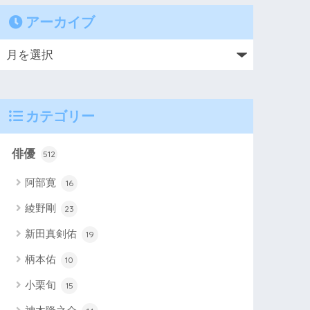
アーカイブ
カテゴリー
俳優
512
阿部寛
16
綾野剛
23
新田真剣佑
19
柄本佑
10
小栗旬
15