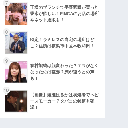
7
王様のブランチで平野紫耀が買った
香水が欲しい！FINCAのお店の場所
やネット通販も！
8
特定！ラミレスの自宅の場所はど
こ？住所は横浜市中区本牧和田！
9
有村架純は顔変わった？エラがなく
なったのは整形？顔が違うとの声
も！
10
【画像】綾瀬はるかは喫煙者でヘビ
ースモーカー？タバコの銘柄も確
認！