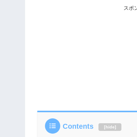
れています。2022最新・有村架純の歴代
スポ
は、今まで15人の男性と噂になってき
なしそうな見た目をしているので、そん
いるなんて意外ですよね。以下が、有村..
Contents
[
hide
]