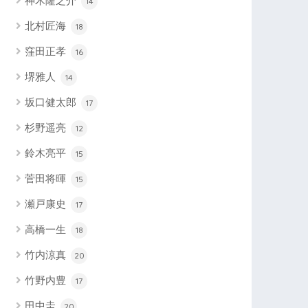
神木隆之介
14
北村匠海
18
窪田正孝
16
堺雅人
14
坂口健太郎
17
杉野遥亮
12
鈴木亮平
15
菅田将暉
15
瀬戸康史
17
高橋一生
18
竹内涼真
20
竹野内豊
17
田中圭
20