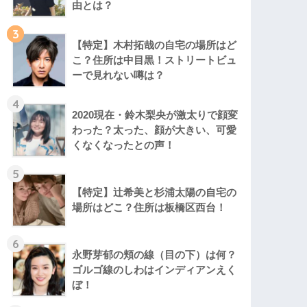
由とは？
3
【特定】木村拓哉の自宅の場所はど
こ？住所は中目黒！ストリートビュ
ーで見れない噂は？
4
2020現在・鈴木梨央が激太りで顔変
わった？太った、顔が大きい、可愛
くなくなったとの声！
5
【特定】辻希美と杉浦太陽の自宅の
場所はどこ？住所は板橋区西台！
6
永野芽郁の頬の線（目の下）は何？
ゴルゴ線のしわはインディアンえく
ぼ！