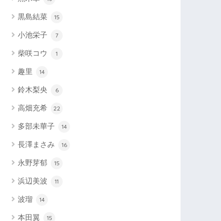
黒島結菜
15
小池栄子
7
柴咲コウ
1
趣里
14
鈴木梨央
6
高畑充希
22
多部未華子
14
長澤まさみ
16
永野芽郁
15
浜辺美波
11
波瑠
14
本田翼
15