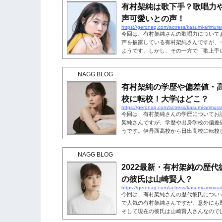
有村架純は歌下手？歌唱力
声可愛いとの声！
https://geronag.com/actress/kasumi-arimur
今回は、有村架純さんの歌唱力について
声を披露している有村架純さんですが、
ようです。しかし、その一方で「歌上手
あります。有村架純さんの実際の歌唱力
しょう。こちらも読まれています。有村
NAGG BLOG
活躍する有村架純さんは、過去にCMや
有村架純さんの歌声は透き通っていてと
有村架純の学歴や偏差値・
村架純さんに対して「歌下手」と言う...
校に転校！大学はどこ？
https://geronag.com/actress/kasumi-arimur
今回は、有村架純さんの学歴についてお
架純さんですが、学歴や出身学校の偏差
うです。伊丹西高校から日出高校に転校
なのでしょうか？有村架純さんの出身中
もに大学はどこに進学したのか、詳しく
NAGG BLOG
います。有村架純の学歴・中学は伊丹西！
丹市立西中学校に入学し、2008年3月
2022最新・有村架純の歴代
で偏差値はありません。有村架純さ...
の彼氏は山崎賢人？
https://geronag.com/actress/kasumi-arimur
今回は、有村架純さんの歴代彼氏につい
で人気の有村架純さんですが、意外にも
そして現在の彼氏は山崎賢人さんなので
架純さんの歴代彼氏・現在の彼氏を確認