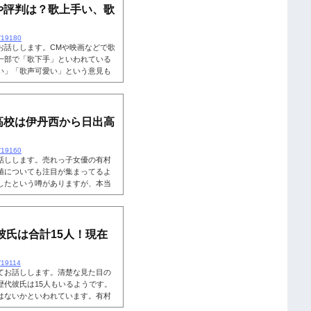
や評判は？歌上手い、歌
a/19180
お話しします。CMや映画などで歌
一部で「歌下手」といわれている
い」「歌声可愛い」という意見も
や評判を、動画を用いて確認しま
架純は歌下手？清純派女優として
映画などで歌声を披露しています。
ても綺麗なのですが、一部では有
高校は伊丹西から日出高
a/19160
話しします。売れっ子女優の有村
値についても注目が集まってるよ
したという噂がありますが、本当
学・高校についてお話しするとと
お話しします。こちらも読まれて
有村架純さんは、2005年4月に伊
に卒業しています。中学校ということ
彼氏は合計15人！現在
a/19114
てお話しします。清楚な見た目の
歴代彼氏は15人もいるようです。
はないかといわれています。有村
していきましょう。こちらも読ま