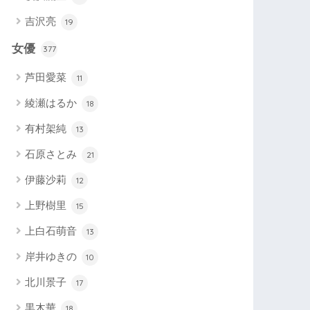
吉沢亮
19
女優
377
芦田愛菜
11
綾瀬はるか
18
有村架純
13
石原さとみ
21
伊藤沙莉
12
上野樹里
15
上白石萌音
13
岸井ゆきの
10
北川景子
17
黒木華
18