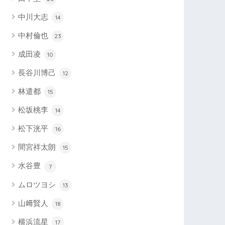
中川大志
14
中村倫也
23
成田凌
10
長谷川博己
12
林遣都
15
松坂桃李
14
松下洸平
16
間宮祥太朗
15
水谷豊
7
ムロツヨシ
13
山﨑賢人
18
横浜流星
17