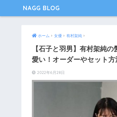
NAGG BLOG
ホーム
女優
有村架純
【石子と羽男】有村架純の
愛い！オーダーやセット方
2022年6月28日