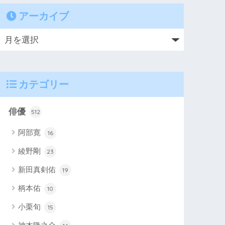
アーカイブ
カテゴリー
俳優
512
阿部寛
16
綾野剛
23
新田真剣佑
19
柄本佑
10
小栗旬
15