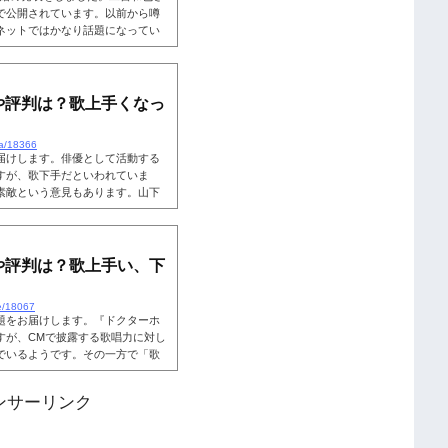
で公開されています。以前から噂
ネットではかなり話題になってい
ナルの刻印が入ったどら焼きをマス
た。この事から、事前に準備され
す。今回は、そのどら焼きはどこ
刻印など気になる情報を探ってい
や評判は？歌上手くなっ
ta/18366
届けします。俳優として活動する
すが、歌下手だといわれていま
素敵という意見もあります。山下
用いて確認していきましょう。こ
手？ジャニタレとして一世を風靡
んは、歌手としても活動していま
至るまで様々な楽曲を歌っている
や評判は？歌上手い、下
.
e/18067
題をお届けします。『ドクターホ
すが、CMで披露する歌唱力に対し
でいるようです。その一方で「歌
意見も。浜辺美波さんの歌唱力や
でしょうか？動画などを用いて浜
ンサーリンク
ょう。こちらも読まれています。
、若干21歳で3億円もの年収を稼