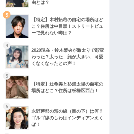
由とは？
3
【特定】木村拓哉の自宅の場所はど
こ？住所は中目黒！ストリートビュ
ーで見れない噂は？
4
2020現在・鈴木梨央が激太りで顔変
わった？太った、顔が大きい、可愛
くなくなったとの声！
5
【特定】辻希美と杉浦太陽の自宅の
場所はどこ？住所は板橋区西台！
6
永野芽郁の頬の線（目の下）は何？
ゴルゴ線のしわはインディアンえく
ぼ！