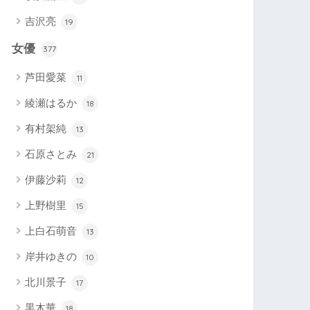
吉沢亮
19
女優
377
芦田愛菜
11
綾瀬はるか
18
有村架純
13
石原さとみ
21
伊藤沙莉
12
上野樹里
15
上白石萌音
13
岸井ゆきの
10
北川景子
17
黒木華
18