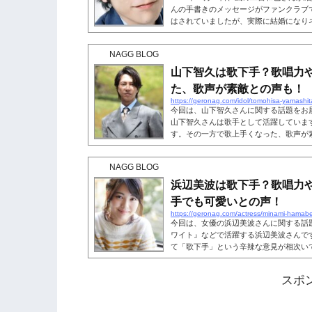
んの手書きのメッセージがファンクラブ
はされていましたが、実際に結婚になり
ます。 そんな二宮和也さんが、オリジ
コミ各社に贈っていたことがわかりまし
NAGG BLOG
ていた結婚発表だということがわかりま
のメーカーのものなのか、オリジナルの
山下智久は歌下手？歌唱力
きましょう。 こちらも読...
た、歌声が素敵との声も！
https://geronag.com/idol/tomohisa-yamashi
今回は、山下智久さんに関する話題をお
山下智久さんは歌手として活躍していま
す。その一方で歌上手くなった、歌声が
智久さんの歌の歌唱力や評判を、動画を
ちらも読まれています。山下智久は歌下
NAGG BLOG
し、現在俳優として活躍する山下智久さ
す。ジャニーズ時代から退所して現在に
浜辺美波は歌下手？歌唱力
のですが、実は山下智久さんは「歌下手..
手でも可愛いとの声！
https://geronag.com/actress/minami-hamab
今回は、女優の浜辺美波さんに関する話
ワイト』などで活躍する浜辺美波さんで
て「歌下手」という辛辣な意見が相次い
上手い」「下手でも可愛い」と称賛する
評判は、実際のところどうなっているの
スポ
辺美波さんの歌唱力を確認していきまし
浜辺美波は歌下手？浜辺美波さんといえば
ぐ人気女優です。2022年もドラマ『ド...