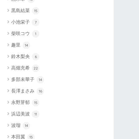
黒島結菜
15
小池栄子
7
柴咲コウ
1
趣里
14
鈴木梨央
6
高畑充希
22
多部未華子
14
長澤まさみ
16
永野芽郁
15
浜辺美波
11
波瑠
14
本田翼
15