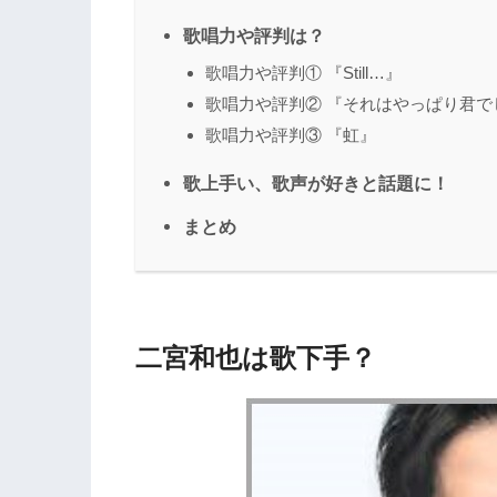
歌唱力や評判は？
歌唱力や評判① 『Still…』
歌唱力や評判② 『それはやっぱり君で
歌唱力や評判③ 『虹』
歌上手い、歌声が好きと話題に！
まとめ
二宮和也は歌下手？