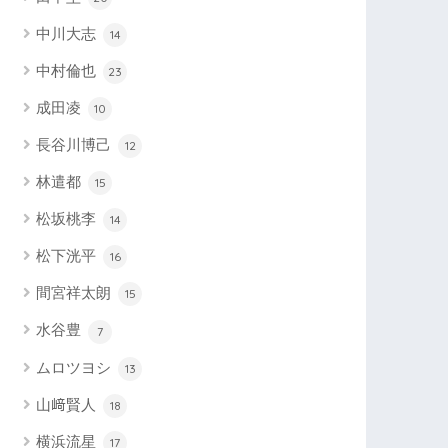
中川大志
14
中村倫也
23
成田凌
10
長谷川博己
12
林遣都
15
松坂桃李
14
松下洸平
16
間宮祥太朗
15
水谷豊
7
ムロツヨシ
13
山﨑賢人
18
横浜流星
17