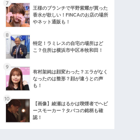
7
王様のブランチで平野紫耀が買った
香水が欲しい！FINCAのお店の場所
やネット通販も！
8
特定！ラミレスの自宅の場所はど
こ？住所は横浜市中区本牧和田！
9
有村架純は顔変わった？エラがなく
なったのは整形？顔が違うとの声
も！
10
【画像】綾瀬はるかは喫煙者でヘビ
ースモーカー？タバコの銘柄も確
認！