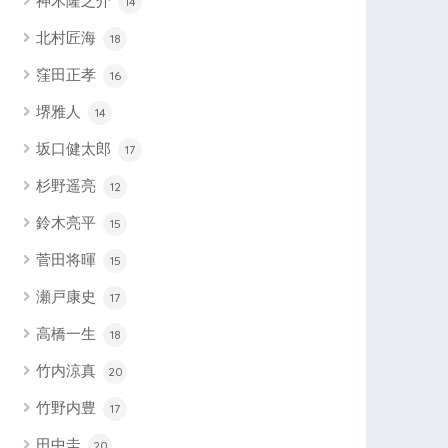
神木隆之介
14
北村匠海
18
窪田正孝
16
堺雅人
14
坂口健太郎
17
杉野遥亮
12
鈴木亮平
15
菅田将暉
15
瀬戸康史
17
高橋一生
18
竹内涼真
20
竹野内豊
17
田中圭
20