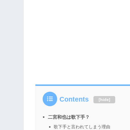
Contents
[
hide
]
二宮和也は歌下手？
歌下手と言われてしまう理由