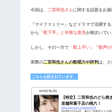
今回は、
二宮和也さん
に関する話題をお届
『マイファミリー』などドラマで活躍する
から
「歌下手」と辛辣な意見
が相次いでい
しかし、その一方で
「歌上手い」「歌声が
実際の
二宮和也さんの歌唱力や評判
は、ど
こちらも読まれています。
NAGG BLOG
【特定】二宮和也のどら焼
老舗和菓子店の桃六！
https://geronag.com/idol/1676
2019年11月12日、嵐の二宮和也さん