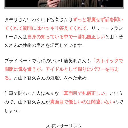
タモリさんいわく山下智久さんは
ずっと邪魔せず話を聞い
てくれて質問にはハッキリ答えてくれて
、リリー・フラン
キーさんは
自身の知っている中で一番礼儀正しい
と山下智
久さんの性格の良さを証言しています。
プライベートでも仲のいい伊藤英明さんも
「ストイックで
周囲に気を遣うが、アイドルとして周りにパワーを与え
る」
と山下智久さんの気遣いをべた褒め。
仕事で関わった人はみんな
「真面目で礼儀正しい」
という
ので、山下智久さんが
真面目で優しいのは間違いない
ので
しょう。
スポンサーリンク