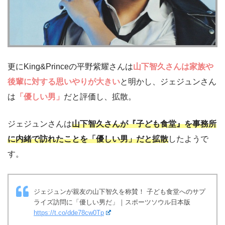
更にKing&Princeの平野紫耀さんは
山下智久さんは家族や
後輩に対する思いやりが大きい
と明かし、ジェジュンさん
は
「優しい男」
だと評価し、拡散。
ジェジュンさんは
山下智久さんが『子ども食堂』を事務所
に内緒で訪れたことを「優しい男」だと拡散
したようで
す。
ジェジュンが親友の山下智久を称賛！ 子ども食堂へのサプ
ライズ訪問に「優しい男だ」｜スポーツソウル日本版
https://t.co/dde78cw0Tp