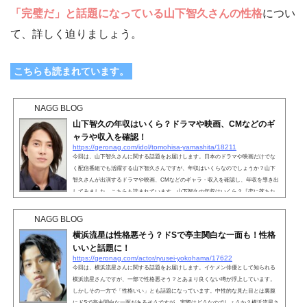
「完璧だ」と話題になっている山下智久さんの性格
につい
て、詳しく迫りましょう。
こちらも読まれています。
NAGG BLOG
山下智久の年収はいくら？ドラマや映画、CMなどのギ
ャラや収入を確認！
https://geronag.com/idol/tomohisa-yamashita/18211
今回は、山下智久さんに関する話題をお届けします。日本のドラマや映画だけでな
く配信番組でも活躍する山下智久さんですが、年収はいくらなのでしょうか？山下
智久さんが出演するドラマや映画、CMなどのギャラ・収入を確認し、年収を導き出
してみました。こちらも読まれています。山下智久の年収はいくら？『恋に落ちた
家』出演が決定した山下智久さんですが、具体的な年収はいくらなのでしょうか？2
022年3月現在、山下智久さんの収入源は以下のようになっています。 ドラマ 映画 C
NAGG BLOG
M 配信ドラマ・配信映画 インスタグラム YouTub...
横浜流星は性格悪そう？ドSで亭主関白な一面も！性格
いいと話題に！
https://geronag.com/actor/ryusei-yokohama/17622
今回は、横浜流星さんに関する話題をお届けします。イケメン俳優として知られる
横浜流星さんですが、一部で性格悪そう？とあまり良くない噂が浮上しています。
しかしその一方で「性格いい」とも話題になっています。中性的な見た目とは裏腹
にドSで亭主関白な一面があるそうですが、実際はどうなのでしょうか？横浜流星さ