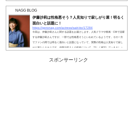
んの性格に詳しく切り込んでみましょう。こちらも読まれています。横浜流星は性
格悪そう？横浜流星さんといえば、『DCU』や『初めて恋をした日に読む話』など
NAGG BLOG
人気ドラマに多数出演する若手俳優です。女の子のように...
伊藤沙莉は性格悪そう？人見知りで寂しがり屋！明るく
面白いと話題に！
https://geronag.com/actress/sairi-ito/17284
今回は、伊藤沙莉さんに関する話題をお届けします。人気ドラマや映画・CMで活躍
する伊藤沙莉さんですが、一部では性格悪そうといわれているようです。その一方
でファンの間では明るく面白いと話題になっていて、実際の性格は人見知りで寂し
がり屋なんだそうです。伊藤沙莉さんの性格について、詳しく確認していきましょ
う。こちらも読まれています。伊藤沙莉は性格悪そう？伊藤沙莉さんといえば、ド
ラマやCMで活躍する人気女優です。ハスキーな声と愛嬌のある顔立ちが魅力的です
スポンサーリンク
が、実は一部で「性格悪そう」といわれているようです。...