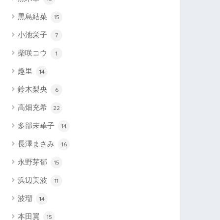
黒島結菜
15
小池栄子
7
柴咲コウ
1
趣里
14
鈴木梨央
6
高畑充希
22
多部未華子
14
長澤まさみ
16
永野芽郁
15
浜辺美波
11
波瑠
14
本田翼
15