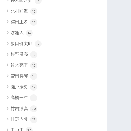
神木隆之介
14
北村匠海
18
窪田正孝
16
堺雅人
14
坂口健太郎
17
杉野遥亮
12
鈴木亮平
15
菅田将暉
15
瀬戸康史
17
高橋一生
18
竹内涼真
20
竹野内豊
17
田中圭
20