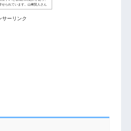
寄せられています。山﨑賢人さん
。こちらも読まれています。山﨑
だこな山﨑賢人さん。過去には出
ンサーリンク
では「歌上手い」と歌唱力を褒め
通に歌上手いな#菅田将暉 #デビ