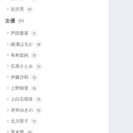
吉沢亮
19
女優
377
芦田愛菜
11
綾瀬はるか
18
有村架純
13
石原さとみ
21
伊藤沙莉
12
上野樹里
15
上白石萌音
13
岸井ゆきの
10
北川景子
17
黒木華
18