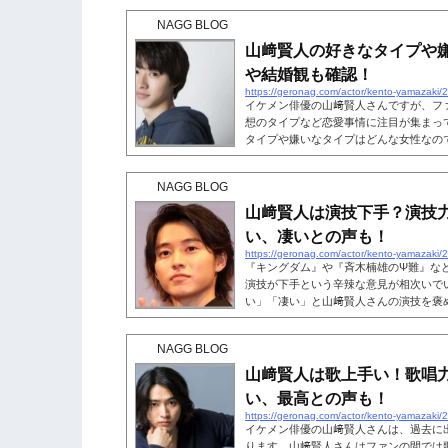
NAGG BLOG
山﨑賢人の好きなタイプや
や結婚観も確認！
https://geronag.com/actor/kento-yamazaki/
イケメン俳優の山﨑賢人さんですが、フ
想のタイプなど恋愛事情に注目が集まっ
タイプや嫌いなタイプはどんな女性なの
タイプの女性や、結婚観・恋愛観などを
います。山﨑賢人の好きなタイプは？女
NAGG BLOG
ら山﨑賢人さんと付き合えるの?と山﨑
でしょう。山﨑賢人さんは過去に、以下
山﨑賢人は演技下手？演技
います。 年上の女性 明るくてロ...
い、凄いとの声も！
https://geronag.com/actor/kento-yamazaki/
『キングダム』や『斉木楠雄のΨ難』な
演技が下手という辛辣な意見が相次いで
い」「凄い」と山﨑賢人さんの演技を褒
演技力や評判はどうなのでしょうか?出
んの演技力を確認します。こちらも読ま
NAGG BLOG
手？ドラマや映画、CMに引っ張りだこ
うに見かけますよね。若くして売れっ子
山﨑賢人は歌上手い！歌唱
が、視聴者の間では「演技下手」という..
い、最高との声も！
https://geronag.com/actor/kento-yamazaki/
イケメン俳優の山﨑賢人さんは、過去に
ります。山﨑賢人さんはファンの間では