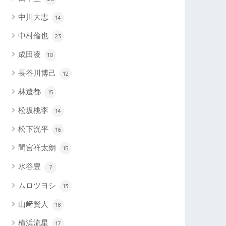
中川大志
14
中村倫也
23
成田凌
10
長谷川博己
12
林遣都
15
松坂桃李
14
松下洸平
16
間宮祥太朗
15
水谷豊
7
ムロツヨシ
13
山﨑賢人
18
横浜流星
17