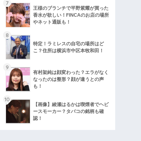
7
王様のブランチで平野紫耀が買った
香水が欲しい！FINCAのお店の場所
やネット通販も！
8
特定！ラミレスの自宅の場所はど
こ？住所は横浜市中区本牧和田！
9
有村架純は顔変わった？エラがなく
なったのは整形？顔が違うとの声
も！
10
【画像】綾瀬はるかは喫煙者でヘビ
ースモーカー？タバコの銘柄も確
認！