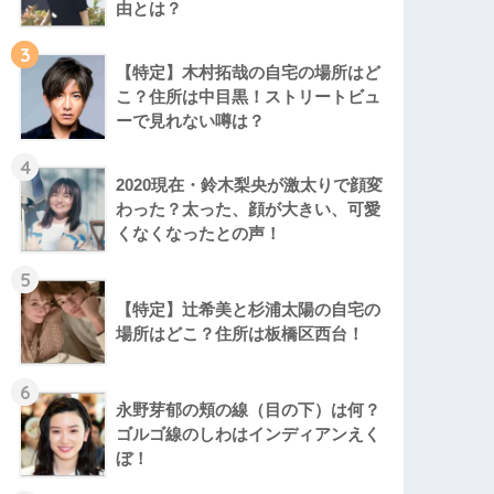
由とは？
3
【特定】木村拓哉の自宅の場所はど
こ？住所は中目黒！ストリートビュ
ーで見れない噂は？
4
2020現在・鈴木梨央が激太りで顔変
わった？太った、顔が大きい、可愛
くなくなったとの声！
5
【特定】辻希美と杉浦太陽の自宅の
場所はどこ？住所は板橋区西台！
6
永野芽郁の頬の線（目の下）は何？
ゴルゴ線のしわはインディアンえく
ぼ！