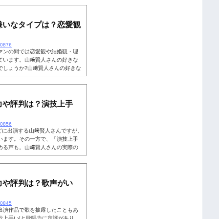
嫌いなタイプは？恋愛観
20876
ァンの間では恋愛観や結婚観・理
ています。山﨑賢人さんの好きな
でしょうか?山﨑賢人さんの好きな
ご紹介します。こちらも読まれて
性ファンであれば、どんな女性な
賢人さんの好きなタイプが気になる
のような女性が好みだと明かして
力や評判は？演技上手
20856
どに出演する山﨑賢人さんですが、
います。その一方で、「演技上手
める声も。山﨑賢人さんの実際の
演作品の動画を確認して山﨑賢人さ
れています。山﨑賢人は演技下
な山﨑賢人さん。テレビで毎日のよ
俳優となった山﨑賢人さんです
力や評判は？歌声がい
.
20845
出演作品で歌を披露したこともあ
歌上手い!と歌唱力に定評があり、