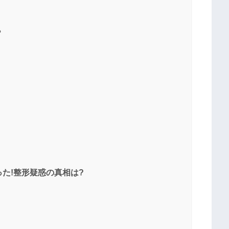
？
た!整形疑惑の真相は?