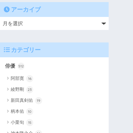
アーカイブ
カテゴリー
俳優
512
阿部寛
16
綾野剛
23
新田真剣佑
19
柄本佑
10
小栗旬
15