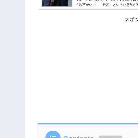
「歌声がいい」「最高」といった意見が
の歌唱力や評判を確認していきましょう
賢人は歌上手い！近頃テレビに引っ張り
スポ
演した作品で歌声を披露し、視聴者の間
る意見が相次いでいます。山﨑賢人さん普
ュー5周年— おむらいふ (@Sakuruna4...