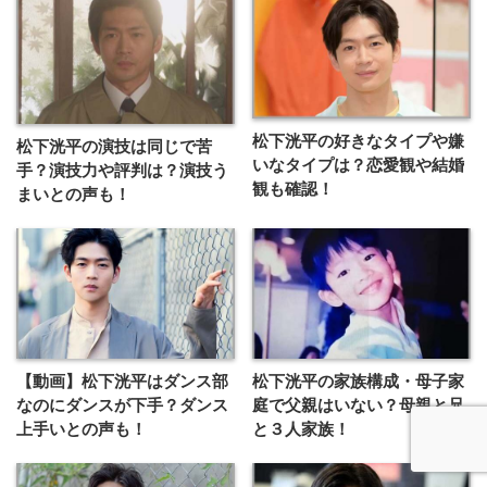
松下洸平の好きなタイプや嫌
松下洸平の演技は同じで苦
いなタイプは？恋愛観や結婚
手？演技力や評判は？演技う
観も確認！
まいとの声も！
【動画】松下洸平はダンス部
松下洸平の家族構成・母子家
なのにダンスが下手？ダンス
庭で父親はいない？母親と兄
上手いとの声も！
と３人家族！