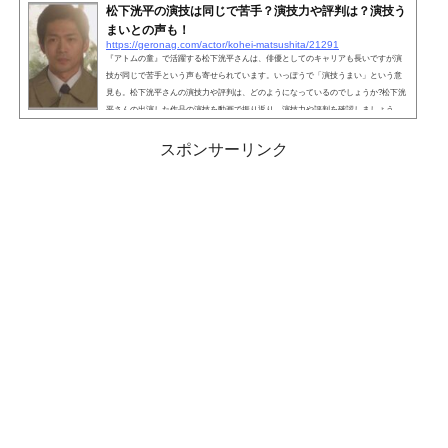
松下洸平の演技は同じで苦手？演技力や評判は？演技う
まいとの声も！
https://geronag.com/actor/kohei-matsushita/21291
『アトムの童』で活躍する松下洸平さんは、俳優としてのキャリアも長いですが演
技が同じで苦手という声も寄せられています。いっぽうで「演技うまい」という意
見も。松下洸平さんの演技力や評判は、どのようになっているのでしょうか?松下洸
平さんの出演した作品の演技を動画で振り返り、演技力や評判を確認しましょう。
こちらも読まれています。松下洸平の演技は同じで苦手？歌手・俳優として活動す
る松下洸平さんは、ドラマや映画に多数出演しています。過去には『スカーレッ
スポンサーリンク
ト』など朝ドラにも出演し、その演技力で一躍話題になりま...