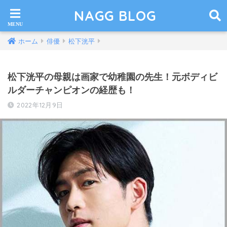
NAGG BLOG
ホーム
俳優
松下洸平
松下洸平の母親は画家で幼稚園の先生！元ボディビ
ルダーチャンピオンの経歴も！
2022年12月9日