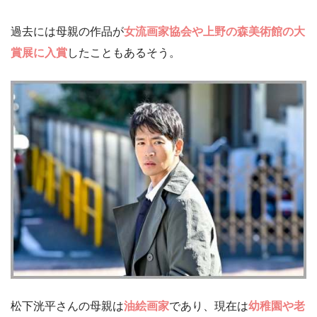
過去には母親の作品が
女流画家協会や上野の森美術館の大
賞展に入賞
したこともあるそう。
松下洸平さんの母親は
油絵画家
であり、現在は
幼稚園や老