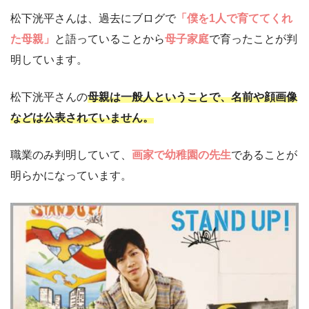
松下洸平さんは、過去にブログで
「僕を1人で育ててくれ
た母親」
と語っていることから
母子家庭
で育ったことが判
明しています。
松下洸平さんの
母親は一般人ということで、名前や顔画像
などは公表されていません。
職業のみ判明していて、
画家で幼稚園の先生
であることが
明らかになっています。