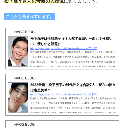
松下洸平さんの母親の人物像
に迫りましょう。
こちらも読まれています。
NAGG BLOG
松下洸平は性格悪そう？天然で面白い一面も！性格い
い、優しいと話題に！
https://geronag.com/actor/kohei-matsushita/21332
演技派俳優の松下洸平さんですが、視聴者の間では「性格悪そう」という声が挙が
っています。しかし、実際の松下洸平さんは天然で面白い一面があり、ファンの間
では「性格いい」「優しい」と話題になっているようです。松下洸平さんの実際の
性格を確認しましょう。こちらも読まれています。松下洸平は性格悪そう？『スカ
ーレット』で一躍人気俳優となった松下洸平さん。爽やかで優しい印象の松下洸平
さんですが、実は視聴者の間では「性格悪そう」という意見が相次いでいます。ど
NAGG BLOG
ちらかといえば柔和なイメージの松下洸平さん、なぜ性格...
2022最新・松下洸平の歴代彼女は合計7人！現在の彼女
は南里美希？
https://geronag.com/actor/kohei-matsushita/21302
歌手としても活動するイケメン俳優の松下洸平さん。今まで7人もの歴代彼女がいた
ようです。また、現在の彼女は南里美希さんだという噂も。松下洸平さんの歴代彼
女や現在の彼女をご紹介します。こちらも読まれています。2022最新・松下洸平の
歴代彼女は合計7人！歌手・俳優として活動する松下洸平さん。演技派なうえにイケ
メンなので、 彼女はいるの？ 今までどんな女性と交際してきたの？と恋愛事情が気
になる人も多数いるかと思います。松下洸平さんには、今まで7人もの歴代彼女がい
NAGG BLOG
ました。松下洸平さんの歴代彼女は、以下の通りで...