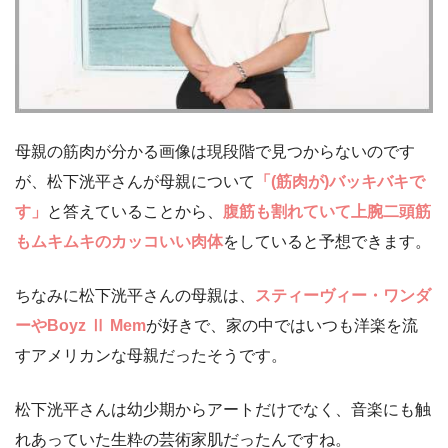
母親の筋肉が分かる画像は現段階で見つからないのです
が、松下洸平さんが母親について
「(筋肉が)バッキバキで
す」
と答えていることから、
腹筋も割れていて上腕二頭筋
もムキムキのカッコいい肉体
をしていると予想できます。
ちなみに松下洸平さんの母親は、
スティーヴィー・ワンダ
ーやBoyz Ⅱ Mem
が好きで、家の中ではいつも洋楽を流
すアメリカンな母親だったそうです。
松下洸平さんは幼少期からアートだけでなく、音楽にも触
れあっていた生粋の芸術家肌だったんですね。