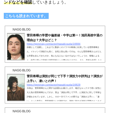
ンドなどを確認
していきましょう。
こちらも読まれています。
NAGG BLOG
菅田将暉の学歴や偏差値・中学は第一！池田高校中退の
理由は？大学はどこ？
https://geronag.com/actor/masaki-suda/16684
俳優として活躍し、これまでに数多くのドラマや映画に出演している菅田将暉さ
ん。イケメンで演技力も高く、女性人気も高いですね。そんな菅田将暉さんがどん
な学歴を歩んできたのか、気になる人もいるのではないでしょうか。情報による
と、中学は第一で高校は池田高校という噂がありますね。 また、高校を中退したと
いう情報もありますが、本当なのでしょうか。そこで、菅田将暉さんの学歴や偏差
値について紹介します。こちらも読まれています。菅田将暉の学歴・箕面市立西小
NAGG BLOG
学校菅田将暉さんの出身小学校は、箕面市立西小学校で...
菅田将暉は演技が同じで下手？演技力や評判は？演技が
上手い、凄いとの声！
https://geronag.com/actor/masaki-suda/16829
今回は、菅田将暉さんに関する話題をお届けします。端正なルックスで若い女性に
大人気の菅田将暉さんですが、実は「演技が同じで下手」と演技力に対して辛辣な
評価をされています。しかし、その一方でファンの間では「演技が上手い」「凄
い」という意見も。菅田将暉さんの演技力や、演技に対する評判は実際のところど
うなっているのでしょうか？動画などを用いて、菅田将暉さんの演技力の評判に切
り込んでいこうと思います。こちらも読まれています。菅田将暉は演技が同じで下
NAGG BLOG