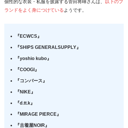
個性的な衣装・私服を披露する菅田将暉さんは、
以下のブ
ランドをよく身につけている
ようです。
『ECWCS』
『SHIPS GENERALSUPPLY』
『yoshio kubo』
『COOGI』
『コンバース』
『NIKE』
『d.tt.k』
『MIRAGE PIERCE』
『古着屋NOIR』