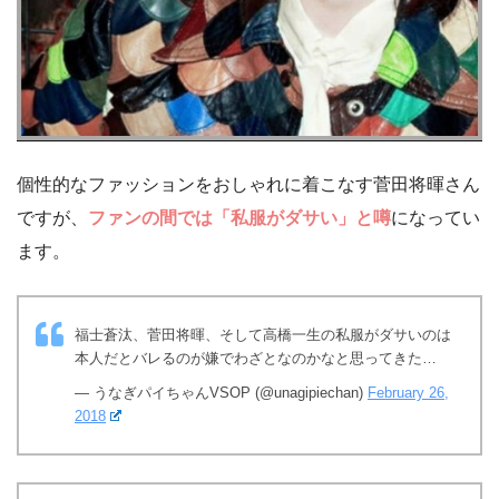
個性的なファッションをおしゃれに着こなす菅田将暉さん
ですが、
ファンの間では「私服がダサい」と噂
になってい
ます。
福士蒼汰、菅田将暉、そして高橋一生の私服がダサいのは
本人だとバレるのが嫌でわざとなのかなと思ってきた…
— うなぎパイちゃんVSOP (@unagipiechan)
February 26,
2018