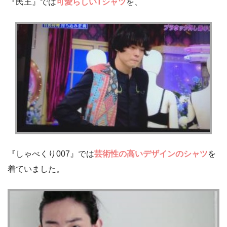
『民王』では
可愛らしいTシャツ
を、
『しゃべくり007』では
芸術性の高いデザインのシャツ
を
着ていました。