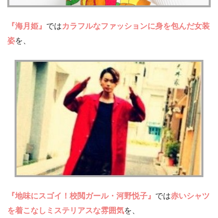
『海月姫』
では
カラフルなファッションに身を包んだ女装
姿
を、
『地味にスゴイ！校閲ガール・河野悦子』
では
赤いシャツ
を着こなしミステリアスな雰囲気
を、