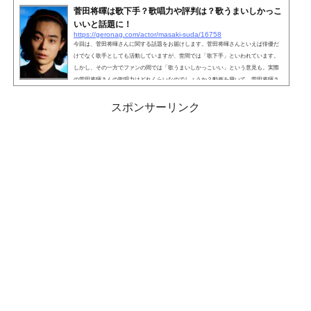
手？菅田将暉さんといえば、俳優だけでなく歌手としても活...
菅田将暉は歌下手？歌唱力や評判は？歌うまいしかっこ
いいと話題に！
https://geronag.com/actor/masaki-suda/16758
今回は、菅田将暉さんに関する話題をお届けします。菅田将暉さんといえば俳優だ
けでなく歌手としても活動していますが、世間では「歌下手」といわれています。
しかし、その一方でファンの間では「歌うまいしかっこいい」という意見も。実際
の菅田将暉さんの歌唱力はどれくらいなのでしょうか？動画を用いて、菅田将暉さ
んの歌唱力や各楽曲に対する評判を確認していきます。こちらも読まれています。
菅田将暉は歌下手？俳優として人気絶頂の中、小松菜奈さんとの結婚を発表して更
スポンサーリンク
に注目が集まっていた菅田将暉さん。歌手デビューもして...