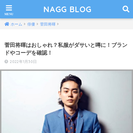
NAGG BLOG
ホーム
俳優
菅田将暉
菅田将暉はおしゃれ？私服がダサいと噂に！ブラン
ドやコーデを確認！
2022年1月30日