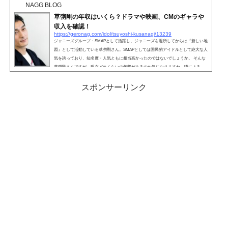
躍し、これまでに数多くの人気作品にも出演している波瑠さん。そんな波瑠さんの
NAGG BLOG
年収は、およそ2億円と言われています。波瑠さんは2006...
草彅剛の年収はいくら？ドラマや映画、CMのギャラや
収入を確認！
https://geronag.com/idol/tsuyoshi-kusanagi/13239
ジャニーズグループ・SMAPとして活躍し、ジャニーズを退所してからは『新しい地
図』として活動している草彅剛さん。SMAPとしては国民的アイドルとして絶大な人
気を誇っており、知名度・人気ともに相当高かったのではないでしょうか。 そんな
草彅剛さんですが、現在どれくらいの年収があるのか気になりますね。噂による
と、SMAPに所属していた頃の年収と同じ、もしくはそれ以上稼いでいるという情報
もありました。そこで、草彅剛さんが出演してきたドラマや映画、CMをもとに、ギ
スポンサーリンク
ャラや収入について詳しく見ていきましょう。こちら...