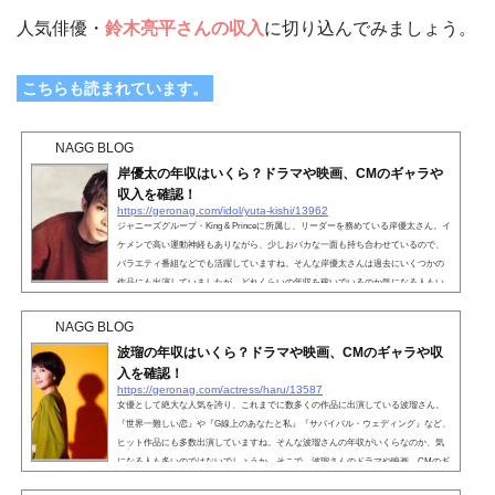
人気俳優・
鈴木亮平さんの収入
に切り込んでみましょう。
こちらも読まれています。
NAGG BLOG
岸優太の年収はいくら？ドラマや映画、CMのギャラや
収入を確認！
https://geronag.com/idol/yuta-kishi/13962
ジャニーズグループ・King & Princeに所属し、リーダーを務めている岸優太さん。イ
ケメンで高い運動神経もありながら、少しおバカな一面も持ち合わせているので、
バラエティ番組などでも活躍していますね。そんな岸優太さんは過去にいくつかの
作品にも出演していましたが、どれくらいの年収を稼いでいるのか気になる人もい
るのではないでしょうか。そこで、岸優太さんのドラマや映画、CMのギャラや収入
について詳しく見ていきましょう。こちらも読まれています。岸優太の年収はいく
NAGG BLOG
ら？King & Princeのメンバーであり、リーダ...
波瑠の年収はいくら？ドラマや映画、CMのギャラや収
入を確認！
https://geronag.com/actress/haru/13587
女優として絶大な人気を誇り、これまでに数多くの作品に出演している波瑠さん。
『世界一難しい恋』や『G線上のあなたと私』『サバイバル・ウェディング』など、
ヒット作品にも多数出演していますね。そんな波瑠さんの年収がいくらなのか、気
になる人も多いのではないでしょうか。そこで、波瑠さんのドラマや映画、CMのギ
ャラや収入について詳しく紹介していきます。波瑠の年収はいくら？女優として活