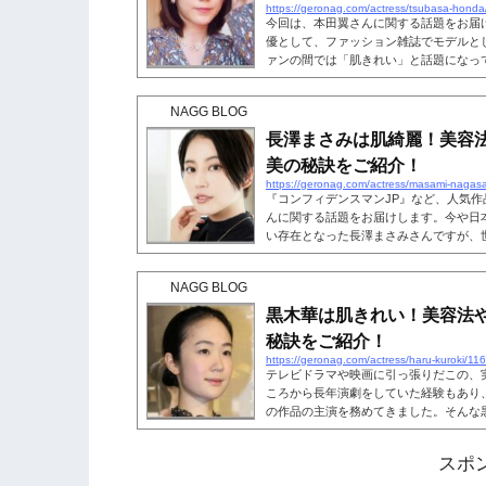
https://geronag.com/actress/tsubasa-hond
今回は、本田翼さんに関する話題をお届
優として、ファッション雑誌でモデルと
ァンの間では「肌きれい」と話題になっ
ケアをすれば、本田翼さんのような美肌
んの美肌の秘訣に迫ります。こちらも読
NAGG BLOG
い！『ラジエーションハウスⅡ』など人
ルの本田翼さんですが、昨今は彼女の美
長澤まさみは肌綺麗！美容
翼肌きれい— アンダーソン(下村) (@toru6.
美の秘訣をご紹介！
https://geronag.com/actress/masami-naga
『コンフィデンスマンJP』など、人気
んに関する話題をお届けします。今や日
い存在となった長澤まさみさんですが、
ています。どうすれば長澤まさみさんの
ょう？美容法やスキンケアといった、美
NAGG BLOG
す。こちらも読まれています。長澤まさ
えば、今や国民的大女優ですよね。デビ
黒木華は肌きれい！美容法
象でしたが、ここ数年セクシーな大人の..
秘訣をご紹介！
https://geronag.com/actress/haru-kuroki/11
テレビドラマや映画に引っ張りだこの、
ころから長年演劇をしていた経験もあり
の作品の主演を務めてきました。そんな
です。人気女優の黒木華さんですが、「
になっています。そこで、今回は黒木華
スポ
美肌の秘訣について深堀りしていきたい
ます。黒木華は肌きれい！ネット上では