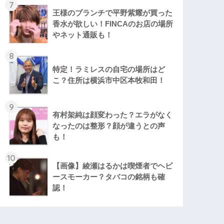
7
王様のブランチで平野紫耀が買った
香水が欲しい！FINCAのお店の場所
やネット通販も！
8
特定！ラミレスの自宅の場所はど
こ？住所は横浜市中区本牧和田！
9
有村架純は顔変わった？エラがなく
なったのは整形？顔が違うとの声
も！
10
【画像】綾瀬はるかは喫煙者でヘビ
ースモーカー？タバコの銘柄も確
認！