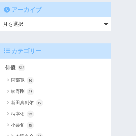
アーカイブ
カテゴリー
俳優
512
阿部寛
16
綾野剛
23
新田真剣佑
19
柄本佑
10
小栗旬
15