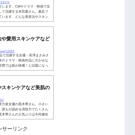
a/15470
けします。CMやドラマ・映画で女
して活躍する本田翼さん。最近フ
ています。どんな美容法やスキン
になれるのでしょうか？本田翼さ
まれています。本田翼は肌きれ
気ドラマで活躍する、女優・モデ
肌に注目が集まっています。本田
法や愛用スキンケアなど
..
sawa/12681
作品で活躍する女優・長澤まさみさ
本のドラマ・映画作品に欠かせな
世間では肌が綺麗！と話題になっ
ような、綺麗な肌になれるのでし
の秘訣に迫ってみたいと思いま
みは肌綺麗！長澤まさみさんとい
ュー当時は可愛くて清純そうな印
やスキンケアなど美肌の
.
602
実力派女優の黒木華さん。小さい
、誰もが認める演技力でたくさん
黒木華さんの人気ぶりは今尚健在
肌きれい！」とネット上では話題
さんの美容法やスキンケアなど、
ンサーリンク
と思います！こちらも読まれてい
、黒木華さんの「肌がきれい！」