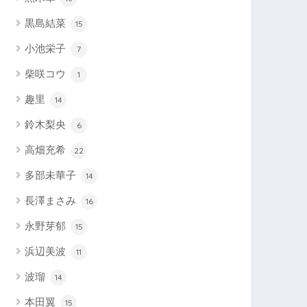
黒島結菜
15
小池栄子
7
柴咲コウ
1
趣里
14
鈴木梨央
6
高畑充希
22
多部未華子
14
長澤まさみ
16
永野芽郁
15
浜辺美波
11
波瑠
14
本田翼
15