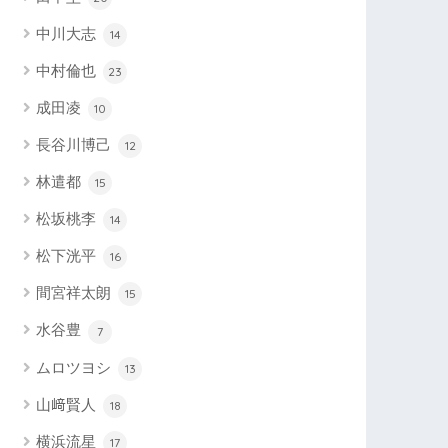
中川大志
14
中村倫也
23
成田凌
10
長谷川博己
12
林遣都
15
松坂桃李
14
松下洸平
16
間宮祥太朗
15
水谷豊
7
ムロツヨシ
13
山﨑賢人
18
横浜流星
17