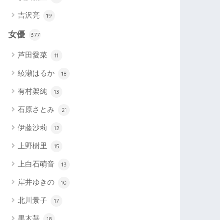
吉沢亮
19
女優
377
芦田愛菜
11
綾瀬はるか
18
有村架純
13
石原さとみ
21
伊藤沙莉
12
上野樹里
15
上白石萌音
13
岸井ゆきの
10
北川景子
17
黒木華
18