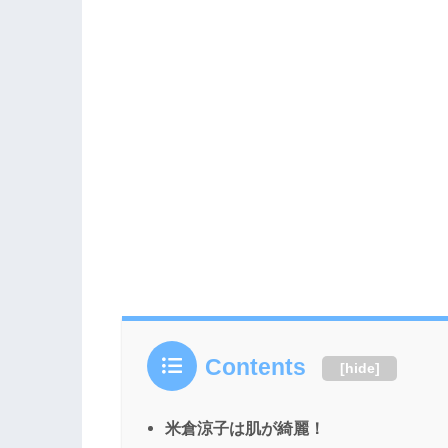
といった声が上がっています。黒木華...
Contents
[
hide
]
米倉涼子は肌が綺麗！