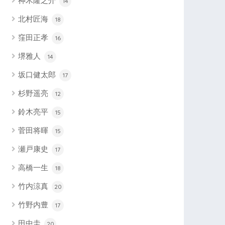
神木隆之介
14
北村匠海
18
窪田正孝
16
堺雅人
14
坂口健太郎
17
杉野遥亮
12
鈴木亮平
15
菅田将暉
15
瀬戸康史
17
高橋一生
18
竹内涼真
20
竹野内豊
17
田中圭
20