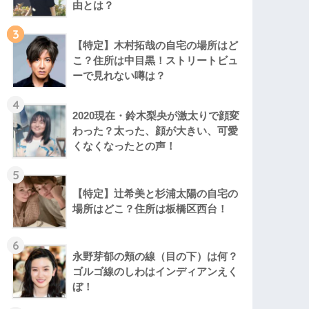
由とは？
3
【特定】木村拓哉の自宅の場所はど
こ？住所は中目黒！ストリートビュ
ーで見れない噂は？
4
2020現在・鈴木梨央が激太りで顔変
わった？太った、顔が大きい、可愛
くなくなったとの声！
5
【特定】辻希美と杉浦太陽の自宅の
場所はどこ？住所は板橋区西台！
6
永野芽郁の頬の線（目の下）は何？
ゴルゴ線のしわはインディアンえく
ぼ！