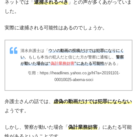
ネットでは「
逮捕されるべき
」との声が多くあがっていま
した。
実際に逮捕される可能性はあるのでしょうか。
清水弁護士は「
ウソの動画の投稿だけでは犯罪になりにく
い
。もしも本当の犯人だと信じた方が警察に通報し、
警察
が動いた場合は“
偽計業務妨害
”にあたる可能性
がある」
引用：https://headlines.yahoo.co.jp/hl?a=20191101-
00010025-abema-soci
弁護士さんの話では、
虚偽の動画だけでは犯罪にならない
ようです。
しかし、警察が動いた場合「
偽計業務妨害
」にあたる可能
性があるということです。