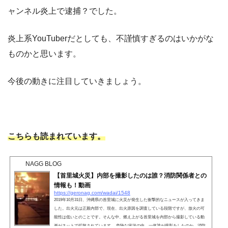
ャンネル炎上で逮捕？でした。
炎上系YouTuberだとしても、不謹慎すぎるのはいかがな
ものかと思います。
今後の動きに注目していきましょう。
こちらも読まれています。
NAGG BLOG
【首里城火災】内部を撮影したのは誰？消防関係者との
情報も！動画
https://geronag.com/wadai/1548
2019年10月31日、沖縄県の首里城に火災が発生した衝撃的なニュースが入ってきま
した。出火元は正殿内部で、現在、出火原因を調査している段階ですが、放火の可
能性は低いとのことです。そんな中、燃え上がる首里城を内部から撮影している動
画がネットで拡散されています。 危険な状況の中、一体誰が撮影をしたのか、消防