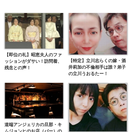
【即位の礼】昭恵夫人のファ
【特定】立川志らくの嫁・酒
ッションがダサい！訪問着、
井莉加の不倫相手は誰？弟子
残念との声！
の立川うおるたー！
道端アンジェリカの旦那・キ
ムジョンヒのお店（バー）の