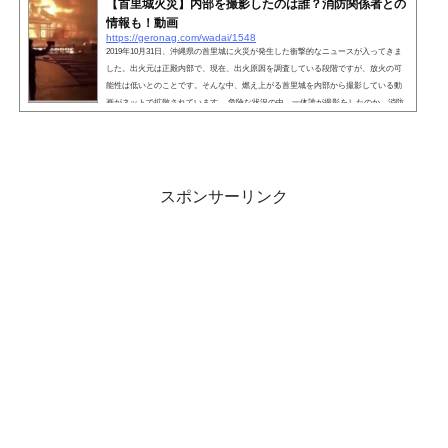
【首里城火災】内部を撮影したのは誰？消防関係者との
情報も！動画
https://geronag.com/wadai/1548
2019年10月31日、沖縄県の首里城に火災が発生した衝撃的なニュースが入ってきま
した。出火元は正殿内部で、現在、出火原因を調査している段階ですが、放火の可
能性は低いとのことです。そんな中、燃え上がる首里城を内部から撮影している動
画がネットで拡散されています。 危険な状況の中、一体誰が撮影をしたのか、消防
関係者との情報もありました。気になる情報を探っていきましょう。 こちらも読ま
れています。【首里城火災】内部を撮影したのは誰？ 首里城に火災が発生し、物凄
い勢いで燃え上がっている中、敷地内...
スポンサーリンク