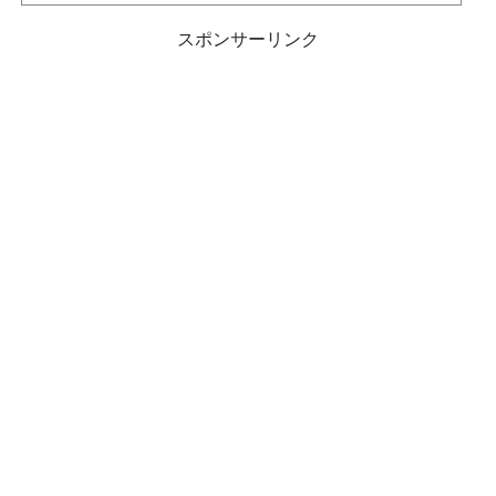
関係者との情報もありました。気になる情報を探っていきましょう。 こちらも読ま
れています。【首里城火災】内部を撮影したのは誰？ 首里城に火災が発生し、物凄
スポンサーリンク
い勢いで燃え上がっている中、敷地内...