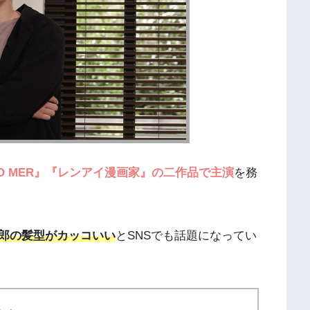
YO MER』『レンアイ漫画家』の二作品で主演
を務
郎の髪型がカッコいい
とSNSでも話題になってい