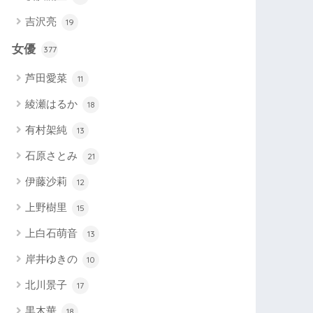
吉沢亮
19
女優
377
芦田愛菜
11
綾瀬はるか
18
有村架純
13
石原さとみ
21
伊藤沙莉
12
上野樹里
15
上白石萌音
13
岸井ゆきの
10
北川景子
17
黒木華
18