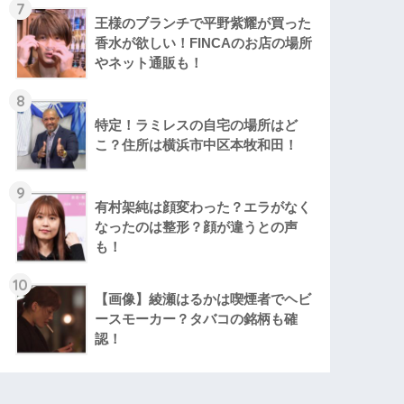
7
王様のブランチで平野紫耀が買った
香水が欲しい！FINCAのお店の場所
やネット通販も！
8
特定！ラミレスの自宅の場所はど
こ？住所は横浜市中区本牧和田！
9
有村架純は顔変わった？エラがなく
なったのは整形？顔が違うとの声
も！
10
【画像】綾瀬はるかは喫煙者でヘビ
ースモーカー？タバコの銘柄も確
認！