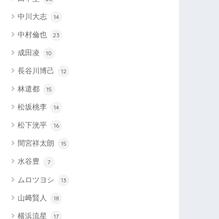
中川大志
14
中村倫也
23
成田凌
10
長谷川博己
12
林遣都
15
松坂桃李
14
松下洸平
16
間宮祥太朗
15
水谷豊
7
ムロツヨシ
13
山﨑賢人
18
横浜流星
17