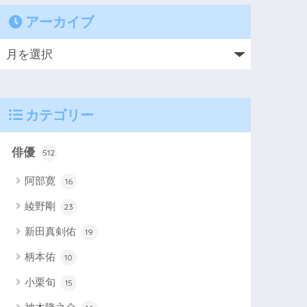
アーカイブ
カテゴリー
俳優
512
阿部寛
16
綾野剛
23
新田真剣佑
19
柄本佑
10
小栗旬
15