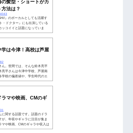
海の髪型・ショートがカ
ト方法は？
14043
H//』のボーカルとしても活躍す
イト・ドクター』にも出演している
カッコイイと話題になっていま
さんは爽やかなショートヘアを披
セットをすれば北村匠海さんのよ
、北村匠海さんのようなショート
も読まれています。【ナイトドク
中学は今津！高校は芦屋
.
482
さん。世間では、そんな鈴木亮平
木亮平さんは今津中学校、芦屋南
各学校の偏差値や、学生時代のエ
学歴を掘り下げていきます。こち
西宮市立津門小学校まずは、鈴木
。鈴木亮平さんは、西宮市立津門
鈴木亮平さん公式で出身小学校に
ドラマや映画、CMのギ
431
んに関する話題です。話題のドラ
すが、年収やギャラに注目が集ま
ラマや映画、CMのギャラや収入は
鈴木亮平さんの収入に切り込んで