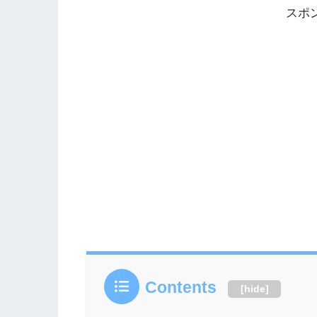
みましょう。こちらも読まれています。
スポ
アイ漫画家』や『TOKYO MER』など
数出演する鈴木亮平さん。2018年には
め、同年に発表された『俳優ギャラランキ.
Contents
[
hide
]