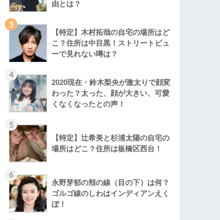
由とは？
3
【特定】木村拓哉の自宅の場所はど
こ？住所は中目黒！ストリートビュ
ーで見れない噂は？
4
2020現在・鈴木梨央が激太りで顔変
わった？太った、顔が大きい、可愛
くなくなったとの声！
5
【特定】辻希美と杉浦太陽の自宅の
場所はどこ？住所は板橋区西台！
6
永野芽郁の頬の線（目の下）は何？
ゴルゴ線のしわはインディアンえく
ぼ！