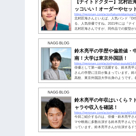
【ナイトドクター】北村匠
ッコいい！オーダーやセッ
https://geronag.com/actor/takumi-kitamura/
北村匠海さんといえば、人気バンド『DIS
る、人気俳優ですね。2021年には『ナ
北村匠海さんですが、同作品での髪型が
す。『ナイト・ドクター』での北村匠海
露していますが、どのようにオーダー・
NAGG BLOG
うな髪型になれるのでしょうか？今回は
ヘアになる方法をご紹介します。こちら
鈴木亮平の学歴や偏差値・
ター】北村匠海の髪型・ショートがカッ..
南！大学は東京外国語！
https://geronag.com/actor/ryohei-suzuki/14
俳優として第一線で活躍する、鈴木亮平
さんの学歴に注目が集まっています。鈴
高校、東京外国語大学出身のようです。
ピソードなどを交えて、鈴木亮平さんの
らも読まれています。鈴木亮平の学歴・
NAGG BLOG
亮平さんの出身小学校からご紹介します
小学校出身だそうです。ただこちらは、
鈴木亮平の年収はいくら？
ついて言及していたわけではなく、wik...
ャラや収入を確認！
https://geronag.com/actor/ryohei-suzuki/14
今回ご紹介するのは、俳優・鈴木亮平さ
マや映画に多数出演する鈴木亮平さんで
っています。鈴木亮平さんが出演するド
どれくらいなのでしょうか？人気俳優・