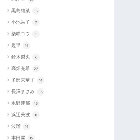
黒島結菜
15
小池栄子
7
柴咲コウ
1
趣里
14
鈴木梨央
6
高畑充希
22
多部未華子
14
長澤まさみ
16
永野芽郁
15
浜辺美波
11
波瑠
14
本田翼
15