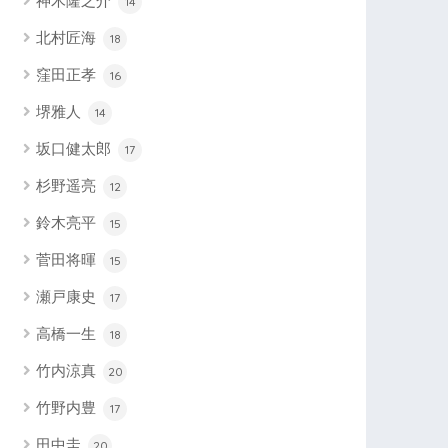
神木隆之介
14
北村匠海
18
窪田正孝
16
堺雅人
14
坂口健太郎
17
杉野遥亮
12
鈴木亮平
15
菅田将暉
15
瀬戸康史
17
高橋一生
18
竹内涼真
20
竹野内豊
17
田中圭
20