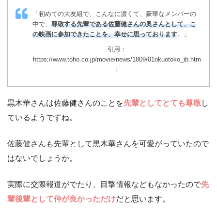
「初めての大友組で、こんなに濃くて、豪華なメンバーの
中で、
尊敬する先輩である佐藤健さんの奥さんとして、こ
の映画に参加できたことを、幸せに思っております
。」
引用：
https://www.toho.co.jp/movie/news/1809/01okuotoko_ib.htm
l
黒木華さんは佐藤健さんのことを
先輩としてとても尊敬
し
ているようですね。
佐藤健さんも先輩として黒木華さんを可愛がっていたので
はないでしょうか。
実際に交際報道がでたり、目撃情報などもなかったので
先
輩後輩として仲が良かっただけ
だと思います。