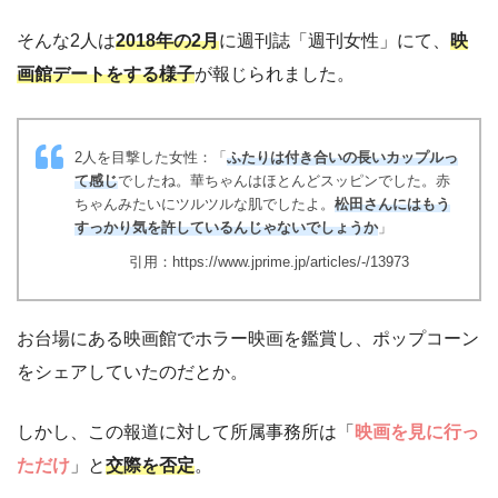
そんな2人は
2018年の2月
に週刊誌「週刊女性」にて、
映
画館デートをする様子
が報じられました。
2人を目撃した女性：「
ふたりは付き合いの長いカップルっ
て感じ
でしたね。華ちゃんはほとんどスッピンでした。赤
ちゃんみたいにツルツルな肌でしたよ。
松田さんにはもう
すっかり気を許しているんじゃないでしょうか
」
引用：https://www.jprime.jp/articles/-/13973
お台場にある映画館でホラー映画を鑑賞し、ポップコーン
をシェアしていたのだとか。
しかし、この報道に対して所属事務所は「
映画を見に行っ
ただけ
」と
交際を否定
。