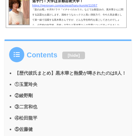
追手門！大学は京都芸術大学！
https://geronag.com/actress/haru-kuroki/11067
『凪のお暇』や月9ドラマ『イチケイのカラス』などでお馴染みの、黒木華さんに関
する話題をお届けします。清純そうなルックスと高い演技力で、今や人気女優とし
て第一線で活躍する黒木華さんですが、どんな学生時代を過ごしてきたのでしょ
う。小学校や中学校、高校・大学など黒木華さんの学歴について迫ってみました。
出身学校や偏差値など、詳しくご紹介します。こちらも読まれています。黒木華の
学歴・大阪府茨木市立三島小学校黒木華さんといえば、自身の主演ドラマ『凪のお
暇』が第17回コンフィデンスアワード・ドラマ賞で最優秀作...
Contents
[
hide
]
【歴代彼氏まとめ】黒木華と熱愛が噂されたのは8人！
①玉置玲央
②綾野剛
③二宮和也
④松田龍平
⑤佐藤健