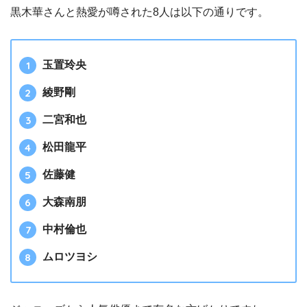
黒木華さんと熱愛が噂された8人は以下の通りです。
玉置玲央
綾野剛
二宮和也
松田龍平
佐藤健
大森南朋
中村倫也
ムロツヨシ