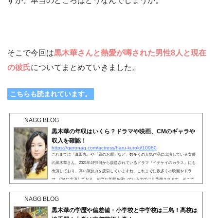
すが、本当のところはどうなんでしょうか。
そこで今回は
黒木華さんと熱愛が噂された男性8人と現在
の彼氏
についてまとめていきました。
こちらも読まれています。
NAGG BLOG
黒木華の年収はいくら？ドラマや映画、CMのギャラや
収入を確認！
https://geronag.com/actress/haru-kuroki/10980
これまでに『真田丸』や『凪のお暇』など、数多くの人気作品に出演している女優
の黒木華さん。2021年4月5日から放送されているドラマ『イチケイのカラス』にも
出演しており、高い演技力を疲労していますね。これまでに数多くの映画やドラ
マ、CMに出演しており、相当な年収を稼いでいるのではと予想されます。そこで、
黒木華さんのドラマや映画、CMのギャラや収入を確認していきましょう。こちらも
読まれています。 黒木華の年収はいくら？これまでに数多くのドラマや映画、CM
NAGG BLOG
に出演している演技派女優の黒木華さん。そんな黒木華...
黒木華の学歴や偏差値・小学校と中学校は三島！高校は