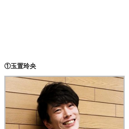
①玉置玲央