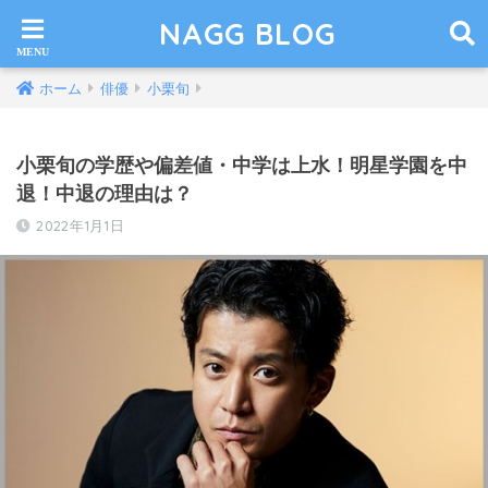
NAGG BLOG
ホーム
俳優
小栗旬
小栗旬の学歴や偏差値・中学は上水！明星学園を中
退！中退の理由は？
2022年1月1日