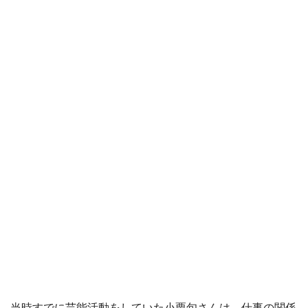
当時すでに芸能活動をしていた小栗旬さんは、仕事の関係