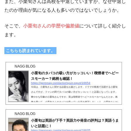
また、小栗旬さんは高校を中退していますが、なぜ中退し
たのか理由が気になる人も多いのではないでしょうか。
そこで、
小栗旬さんの学歴や偏差値
について詳しく紹介し
ます。
こちらも読まれています。
NAGG BLOG
小栗旬のタバコの吸い方がカッコいい！喫煙者でヘビー
スモーカー？銘柄も確認！
https://geronag.com/actor/syun-oguri/16654
今回は、小栗旬さんに関する話題をお届けします。ドラマや映画で活躍する小栗旬
さんですが、ファンの間でタバコの吸い方がカッコいい！と話題になっています。
爽やかな印象の小栗旬さんですが、実は喫煙者でヘビースモーカーなんだとか。画
像を用いて、小栗旬さんのタバコを吸っている姿を確認しましょう。小栗旬さんが
吸っているタバコの銘柄に関する情報も探ってみました。こちらも読まれていま
す。小栗旬のタバコの吸い方がカッコいい！『日本沈没』や『クローズZERO』など
NAGG BLOG
で活躍する小栗旬さん。高い演技力と爽やかなルックスで人...
小栗旬は英語が下手？英語力や発音の評判は？英語うま
いと話題に！
https://geronag.com/actor/syun-oguri/16635