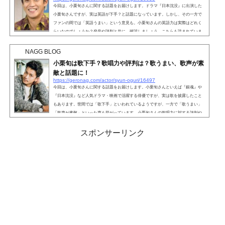
今回は、小栗旬さんに関する話題をお届けします。ドラマ『日本沈没』に出演した
小栗旬さんですが、実は英語が下手？と話題になっています。しかし、その一方で
ファンの間では「英語うまい」という意見も。小栗旬さんの英語力は実際はどれく
らいなのでしょうか？発音や評判と共に、確認しましょう。こちらも読まれていま
す。小栗旬は英語が下手？『日本沈没』で主演を務めたことで人気も知名度も一気
に上がった小栗旬さん。もともと女性から根強い人気を誇っていますが、同作品で
NAGG BLOG
は英語の演技を披露していました。そのときの演技に対し...
小栗旬は歌下手？歌唱力や評判は？歌うまい、歌声が素
敵と話題に！
https://geronag.com/actor/syun-oguri/16497
今回は、小栗旬さんに関する話題をお届けします。小栗旬さんといえば『銀魂』や
『日本沈没』など人気ドラマ・映画で活躍する俳優ですが、実は歌を披露したこと
もあります。世間では「歌下手」といわれているようですが、一方で「歌うまい」
「歌声が素敵」といった声も挙がっています。小栗旬さんの歌唱力に対する評判や
評価を確認していきましょう。小栗旬は歌下手？俳優として人気ドラマや映画で多
数活躍する小栗旬さん。演技力が高くイケメンなので女性からも人気が高いです
スポンサーリンク
が、過去に歌声を披露した際に「歌下手」と辛辣な評価をさ...