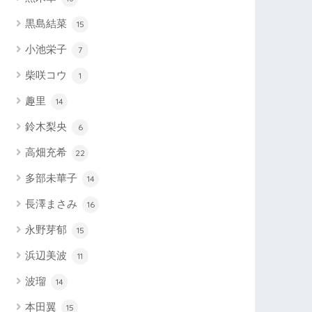
黒島結菜
15
小池栄子
7
柴咲コウ
1
趣里
14
鈴木梨央
6
高畑充希
22
多部未華子
14
長澤まさみ
16
永野芽郁
15
浜辺美波
11
波瑠
14
本田翼
15