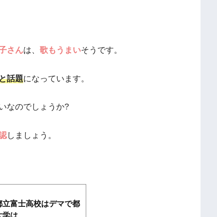
子さん
は、
歌もうまい
そうです。
と話題
になっています。
いなのでしょうか?
認
しましょう。
都立富士高校はデマで都
は...