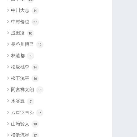
中川大志
14
中村倫也
23
成田凌
10
長谷川博己
12
林遣都
15
松坂桃李
14
松下洸平
16
間宮祥太朗
15
水谷豊
7
ムロツヨシ
13
山﨑賢人
18
横浜流星
17