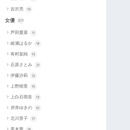
吉沢亮
19
女優
377
芦田愛菜
11
綾瀬はるか
18
有村架純
13
石原さとみ
21
伊藤沙莉
12
上野樹里
15
上白石萌音
13
岸井ゆきの
10
北川景子
17
黒木華
18