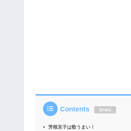
ますが、過去に出演した番組では歌も披
唱力について、世間では「歌上手い」...
Contents
[
hide
]
芳根京子は歌うまい！