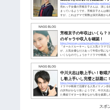
https://geronag.com/actress/kyoko-yoshine
売れっ子女優の芳根京子さんは、演じる
まっているようです。芳根京子さんは都
すが、これはデマで実際は深沢高校から
芳根京子さんが通っていた学校はどこで
でしょうか?そこで、芳根京子さんの学
NAGG BLOG
いこうと思います。こちらも読まれてい
校芳根京子さんの学歴ですが、まずは中
芳根京子の年収はいくら？
さんは東京都の杉並区立中瀬中学校出...
のギャラや収入を確認！
https://geronag.com/actress/kyoko-yoshine
『オールドルーキー』など人気ドラマで
が、人気女優なだけあって年収が気にな
いくらなのでしょうか？ドラマや映画、
さんの年収を特定してみましょう。こち
年収はいくら？人気ドラマや映画に引っ
NAGG BLOG
ん。2022年も『オールドルーキー』な
りの額を稼いでいることが分かります。
中川大志は歌上手い！歌唱
年収を稼いでいるのでしょうか?出演作...
し歌上手いし完璧と話題に
https://geronag.com/actor/taishi-nakagawa
ドラマや映画で活躍する人気イケメン俳
の評判がかなり良いようです。中川大志
た番組でギターを弾きながら歌を披露した
ケメンだし歌上手いし完璧」と話題にな
唱力や評判を確認していきましょう。こ
スポ
は歌上手い!中川大志さんは、俳優とし