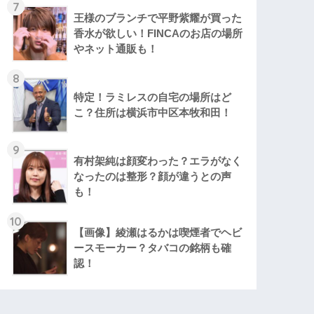
7
王様のブランチで平野紫耀が買った
香水が欲しい！FINCAのお店の場所
やネット通販も！
8
特定！ラミレスの自宅の場所はど
こ？住所は横浜市中区本牧和田！
9
有村架純は顔変わった？エラがなく
なったのは整形？顔が違うとの声
も！
10
【画像】綾瀬はるかは喫煙者でヘビ
ースモーカー？タバコの銘柄も確
認！