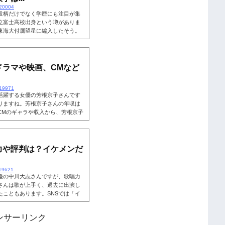
/20004
役柄だけでなく学歴にも注目が集
立富士高校出身という噂がありま
東海大付属望星に編入したそう。
、学校の偏差値はどのくらいなの
歴や学校の偏差値を詳しく深堀して
ます。芳根京子の学歴・中瀬中学
学校からお話しします。芳根京子
ドラマや映画、CMなど
/19971
活躍する女優の芳根京子さんです
りますね。芳根京子さんの年収は
CMのギャラや収入から、芳根京子
らも読まれています。芳根京子の
張りだこな若手女優・芳根京子さ
どドラマにレギュラー出演し、かな
芳根京子さんは、いくらくらいの
力や評判は？イケメンだ
！
/19621
優の中川大志さんですが、歌唱力
さんは歌が上手く、過去に出演し
こともあります。SNSでは「イ
っていました。中川大志さんの歌
ちらも読まれています。中川大志
ンサーリンク
て様々なドラマ・映画で活躍してい