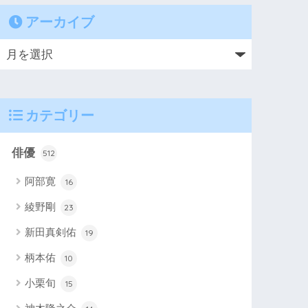
アーカイブ
カテゴリー
俳優
512
阿部寛
16
綾野剛
23
新田真剣佑
19
柄本佑
10
小栗旬
15