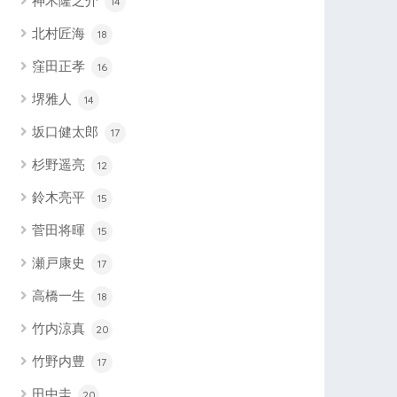
神木隆之介
14
北村匠海
18
窪田正孝
16
堺雅人
14
坂口健太郎
17
杉野遥亮
12
鈴木亮平
15
菅田将暉
15
瀬戸康史
17
高橋一生
18
竹内涼真
20
竹野内豊
17
田中圭
20