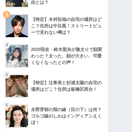
由とは？
3
【特定】木村拓哉の自宅の場所はど
こ？住所は中目黒！ストリートビュ
ーで見れない噂は？
4
2020現在・鈴木梨央が激太りで顔変
わった？太った、顔が大きい、可愛
くなくなったとの声！
5
【特定】辻希美と杉浦太陽の自宅の
場所はどこ？住所は板橋区西台！
6
永野芽郁の頬の線（目の下）は何？
ゴルゴ線のしわはインディアンえく
ぼ！