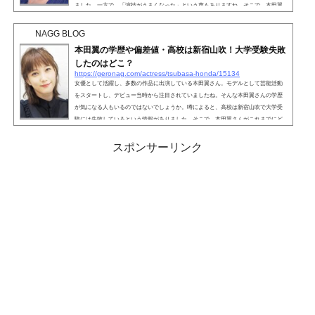
ました。一方で、「演技がうまくなった」という声もありますね。そこで、本田翼
さんの演技や評判について詳しく見ていきましょう。こちらも読まれています。本
田翼は演技下手くそ？女優として多数の作品に出演している本田翼さん。ネット上
NAGG BLOG
では、「本田翼さんは演技下手くそ？」という声が見受け...
本田翼の学歴や偏差値・高校は新宿山吹！大学受験失敗
したのはどこ？
https://geronag.com/actress/tsubasa-honda/15134
女優として活躍し、多数の作品に出演している本田翼さん。モデルとして芸能活動
をスタートし、デビュー当時から注目されていましたね。そんな本田翼さんの学歴
が気になる人もいるのではないでしょうか。噂によると、高校は新宿山吹で大学受
験には失敗しているという情報がありました。そこで、本田翼さんがこれまでにど
んな学歴を歩んできたのか、詳しく見ていきましょう。こちらも読まれています。
本田翼の学歴・三鷹市立井口小学校本田翼さんの出身小学校は、三鷹市立井口小学
スポンサーリンク
校です。1999年4月に入学し、2005年3月に卒業しています...