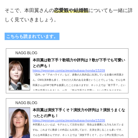
そこで、本田翼さんの
恋愛観や結婚観
についても一緒に詳
しく見ていきましょう。
こちらも読まれています。
NAGG BLOG
本田翼は歌下手？歌唱力や評判は？歌が下手でも可愛い
との声も！
https://geronag.com/actress/tsubasa-honda/15209
『恋仲』や『アオハライド』など、多数の人気作品に出演している女優の本田翼さ
ん。CM出演本数も多く、それだけ人気のある女優ということでしょうね。そんな本
田翼さんはCMで歌声を披露したことがありますが、ネット上では「歌下手？」とい
う声が見受けられました。一方、「歌が下手でも可愛い」という声もありますね。
そこで、本田翼さんは本当に歌が下手なのか、歌唱力や評判について詳しく見てい
きましょう。こちらも読まれています。本田翼は歌下手？女優やモデル活躍してい
NAGG BLOG
る本田翼さんは、現在多数のCMにも出演していますね。そ...
本田翼は演技下手くそ？演技力や評判は？演技うまくな
ったとの声も！
https://geronag.com/actress/tsubasa-honda/15206
本田翼さんといえば、モデルとして注目を浴び、現在は女優業にも力を入れていま
すね。これまでに数多くの作品にも出演しており、主演を演じることも多いです。
そんな本田翼さんですが、ネット上では「演技下手くそ？」という声が見受けられ