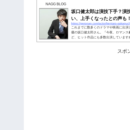
は元女優という情報もあります。また、
NAGG BLOG
そこで、坂口健太郎さんの家族はどんな
ょう。こちらも読まれています。 坂口
坂口健太郎は演技下手？演
口健太郎さんの家族構成...
い、上手くなったとの声も
https://geronag.com/actor/kentaro-sakaguc
これまでに数多くのドラマや映画に出演
優の坂口健太郎さん。『今夜、ロマンス
ど、ヒット作品にも多数出演しています
て、ネット上では「演技下手？」という
方で、「演技上手い」「上手くなった」
スポ
口健太郎さんの演技力や評判について詳
読まれています。坂口健太郎は演技下手
演技下手？」という声が見受けられま...