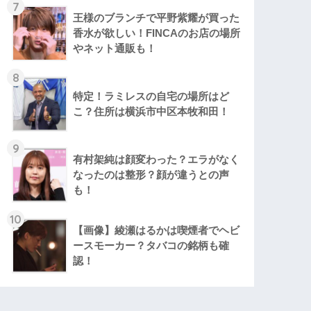
7
王様のブランチで平野紫耀が買った
香水が欲しい！FINCAのお店の場所
やネット通販も！
8
特定！ラミレスの自宅の場所はど
こ？住所は横浜市中区本牧和田！
9
有村架純は顔変わった？エラがなく
なったのは整形？顔が違うとの声
も！
10
【画像】綾瀬はるかは喫煙者でヘビ
ースモーカー？タバコの銘柄も確
認！