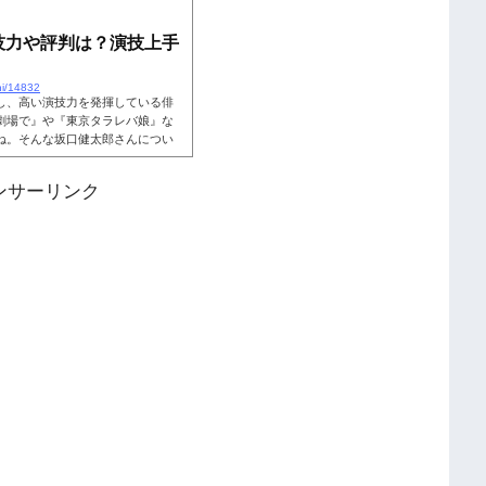
姉は教師という噂もありました。
人たちなのか詳しく見ていきまし
健太郎の家族構成・父親は他界！坂
技力や評判は？演技上手
！
hi/14832
し、高い演技力を発揮している俳
劇場で』や『東京タラレバ娘』な
ね。そんな坂口健太郎さんについ
声も一部で見受けられました。一
という声もあります。そこで、坂
ンサーリンク
しく見ていきましょう。こちらも
？ネット上では、「坂口健太郎は