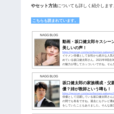
やセット方法
についても詳しく紹介します
こちらも読まれています。
NAGG BLOG
動画・坂口健太郎キスシー
美しいの声！
https://geronag.com/actor/kentaro-sakaguc
イケメン俳優として女性から絶大な人気
めている坂口健太郎さん。2021年9現在
の魅力が増してカッコいいですね。そん
した作品の中で、キスシーンを演じるこ
シーンということもあり、たびたびネッ
NAGG BLOG
そこで、坂口健太郎さんのキスシーンや
ましょう。こちらも読まれています。動
坂口健太郎の家族構成・父
め！早速ですが、坂口健太郎さんがこれ..
優？姉が教師という噂も！
https://geronag.com/actor/kentaro-sakaguc
俳優として活躍している坂口健太郎さん
の間でも有名ですね。過去にもテレビ番
をしていたこともありました。そんな坂
る人も多いのではないでしょうか。 噂