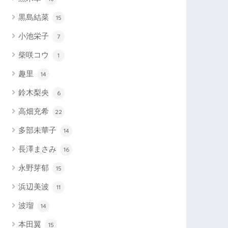
黒島結菜
15
小池栄子
7
柴咲コウ
1
趣里
14
鈴木梨央
6
高畑充希
22
多部未華子
14
長澤まさみ
16
永野芽郁
15
浜辺美波
11
波瑠
14
本田翼
15