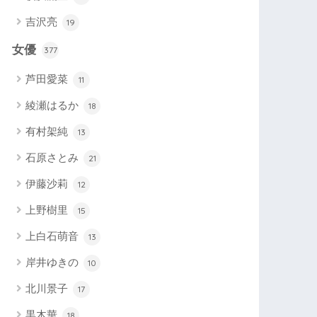
吉沢亮
19
女優
377
芦田愛菜
11
綾瀬はるか
18
有村架純
13
石原さとみ
21
伊藤沙莉
12
上野樹里
15
上白石萌音
13
岸井ゆきの
10
北川景子
17
黒木華
18