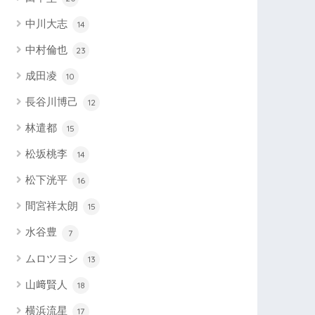
中川大志
14
中村倫也
23
成田凌
10
長谷川博己
12
林遣都
15
松坂桃李
14
松下洸平
16
間宮祥太朗
15
水谷豊
7
ムロツヨシ
13
山﨑賢人
18
横浜流星
17