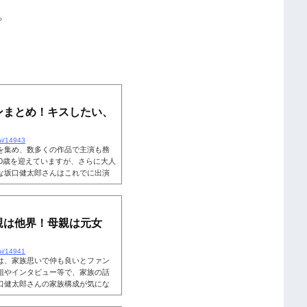
。
ンまとめ！キスしたい、
hi/14943
を集め、数多くの作品で主演も務
30歳を迎えていますが、さらに大人
な坂口健太郎さんはこれでに出演
ともありました。イケメンのキス
ト上でも話題になっていますね。
世間の声について詳しく見ていき
画・坂口健太郎キスシーンまと
親は他界！母親は元女
.
hi/14941
は、家族思いで仲も良いとファン
組やインタビュー等で、家族の話
口健太郎さんの家族構成が気にな
によると、父親は他界しており母親