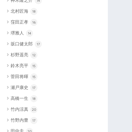
神木隆之介
14
北村匠海
18
窪田正孝
16
堺雅人
14
坂口健太郎
17
杉野遥亮
12
鈴木亮平
15
菅田将暉
15
瀬戸康史
17
高橋一生
18
竹内涼真
20
竹野内豊
17
田中圭
20