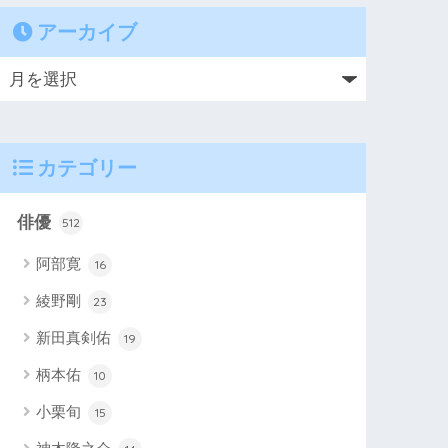
アーカイブ
カテゴリー
俳優
512
阿部寛
16
綾野剛
23
新田真剣佑
19
柄本佑
10
小栗旬
15