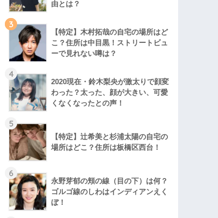
由とは？
3
【特定】木村拓哉の自宅の場所はど
こ？住所は中目黒！ストリートビュ
ーで見れない噂は？
4
2020現在・鈴木梨央が激太りで顔変
わった？太った、顔が大きい、可愛
くなくなったとの声！
5
【特定】辻希美と杉浦太陽の自宅の
場所はどこ？住所は板橋区西台！
6
永野芽郁の頬の線（目の下）は何？
ゴルゴ線のしわはインディアンえく
ぼ！